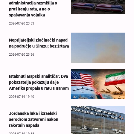
administracija razmišlja o
proširenju rata, a ne o
spašavanju vojnika
2026-07-20 23:53
Neprijateljski zločinački napad
na područje u Širazu; bez žrtava
2026-07-20 23:36
Istaknuti arapski analitičar: Dva
pokazatelja pokazuju da je
Amerika propala u ratu s Iranom
2026-07-19 19:40
Jordanska luka i izraelski
aerodrom zatvoreni nakon
raketnih napada
2026-07-19 19:18