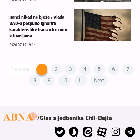
Iranci nikad ne bježe / Vlada
SAD-a potpuno ignorira
karakteristike Irana u kriznim
situacijama
2026-07-19 19:14
Previous
1
2
3
4
5
6
7
8
9
10
11
Next
Glas sljedbenika Ehli-Bejta