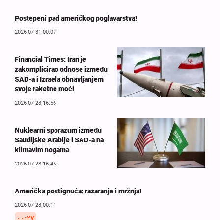
Postepeni pad američkog poglavarstva!
2026-07-31 00:07
Financial Times: Iran je
zakomplicirao odnose između
SAD-a i Izraela obnavljanjem
svoje raketne moći
2026-07-28 16:56
Nuklearni sporazum između
Saudijske Arabije i SAD-a na
klimavim nogama
2026-07-28 16:45
Američka postignuća: razaranje i mržnja!
2026-07-28 00:11
۰۰:۲۷