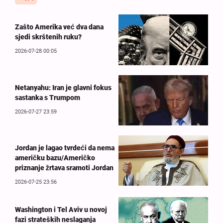
Zašto Amerika već dva dana
sjedi skrštenih ruku?
2026-07-28 00:05
Netanyahu: Iran je glavni fokus
sastanka s Trumpom
2026-07-27 23:59
Jordan je lagao tvrdeći da nema
američku bazu/Američko
priznanje žrtava sramoti Jordan
2026-07-25 23:56
Washington i Tel Aviv u novoj
fazi strateških neslaganja