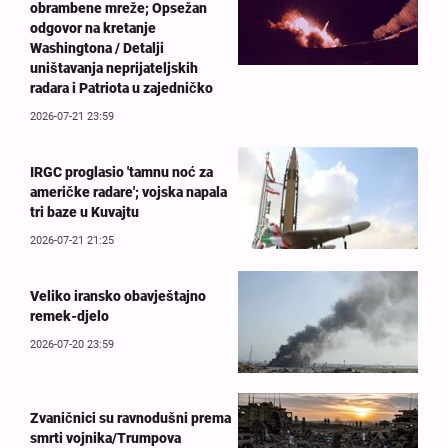
obrambene mreže; Opsežan
odgovor na kretanje
Washingtona / Detalji
uništavanja neprijateljskih
radara i Patriota u zajedničko
2026-07-21 23:59
IRGC proglasio 'tamnu noć za
američke radare'; vojska napala
tri baze u Kuvajtu
2026-07-21 21:25
Veliko iransko obavještajno
remek-djelo
2026-07-20 23:59
Zvaničnici su ravnodušni prema
smrti vojnika/Trumpova