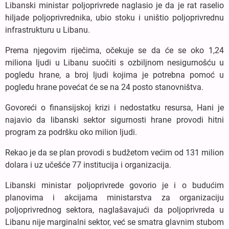
Libanski ministar poljoprivrede naglasio je da je rat raselio
hiljade poljoprivrednika, ubio stoku i uništio poljoprivrednu
infrastrukturu u Libanu.
Prema njegovim riječima, očekuje se da će se oko 1,24
miliona ljudi u Libanu suočiti s ozbiljnom nesigurnošću u
pogledu hrane, a broj ljudi kojima je potrebna pomoć u
pogledu hrane povećat će se na 24 posto stanovništva.
Govoreći o finansijskoj krizi i nedostatku resursa, Hani je
najavio da libanski sektor sigurnosti hrane provodi hitni
program za podršku oko milion ljudi.
Rekao je da se plan provodi s budžetom većim od 131 milion
dolara i uz učešće 77 institucija i organizacija.
Libanski ministar poljoprivrede govorio je i o budućim
planovima i akcijama ministarstva za organizaciju
poljoprivrednog sektora, naglašavajući da poljoprivreda u
Libanu nije marginalni sektor, već se smatra glavnim stubom