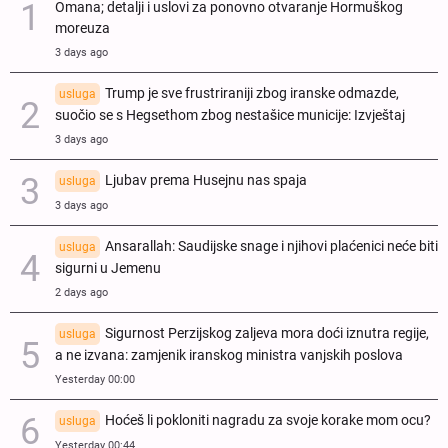
Omana; detalji i uslovi za ponovno otvaranje Hormuškog
moreuza
3 days ago
Trump je sve frustriraniji zbog iranske odmazde,
usluga
suočio se s Hegsethom zbog nestašice municije: Izvještaj
3 days ago
Ljubav prema Husejnu nas spaja
usluga
3 days ago
Ansarallah: Saudijske snage i njihovi plaćenici neće biti
usluga
sigurni u Jemenu
2 days ago
Sigurnost Perzijskog zaljeva mora doći iznutra regije,
usluga
a ne izvana: zamjenik iranskog ministra vanjskih poslova
Yesterday 00:00
Hoćeš li pokloniti nagradu za svoje korake mom ocu?
usluga
Yesterday 00:44