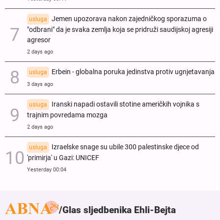
Jemen upozorava nakon zajedničkog sporazuma o
usluga
"odbrani" da je svaka zemlja koja se pridruži saudijskoj agresiji
agresor
2 days ago
Erbein - globalna poruka jedinstva protiv ugnjetavanja
usluga
3 days ago
Iranski napadi ostavili stotine američkih vojnika s
usluga
trajnim povredama mozga
2 days ago
Izraelske snage su ubile 300 palestinske djece od
usluga
'primirja' u Gazi: UNICEF
Yesterday 00:04
Glas sljedbenika Ehli-Bejta