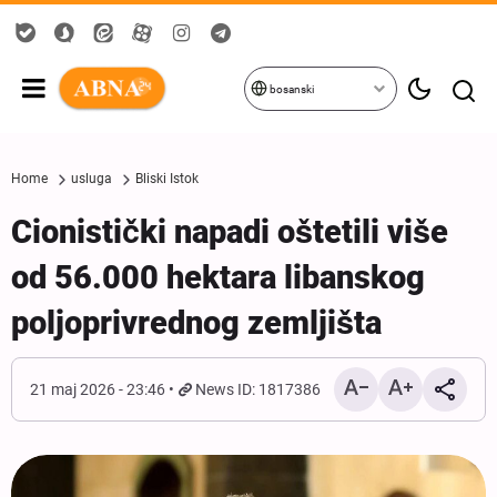
bosanski
Home
usluga
Bliski Istok
Cionistički napadi oštetili više
od 56.000 hektara libanskog
poljoprivrednog zemljišta
21 maj 2026 - 23:46
News ID: 1817386