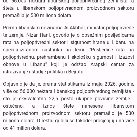
od 56.000 hektara libanskog poljoprivrednog zemljišta, a
šteta u libanskom poljoprivrednom proizvodnom sektoru
premašila je 530 miliona dolara.
Prema libanskim novinama Al-Akhbar, ministar poljoprivrede
te zemlje, Nizar Hani, govorio je o opsežnim posljedicama
rata na poljoprivredni sektor i sigurnost hrane u Libanu na
specijaliziranom sastanku na temu "Posljedice rata na
poljoprivrednu, prehrambenu i ekološku sigurnost i izazovi
obnove u Libanu" koji je održao Arapski centar za
istraživanje i studije politika u Bejrutu.
Objasnio je da je, prema statistikama iz maja 2026. godine,
više od 56.000 hektara libanskog poljoprivrednog zemljišta -
što je ekvivalentno 22,5 posto ukupne površine zemlje -
oštećeno, a iznos štete nanesene libanskom
poljoprivrednom proizvodnom sektoru premašio je 530
miliona dolara. Direktni gubici se također procjenjuju na više
od 41 milion dolara.