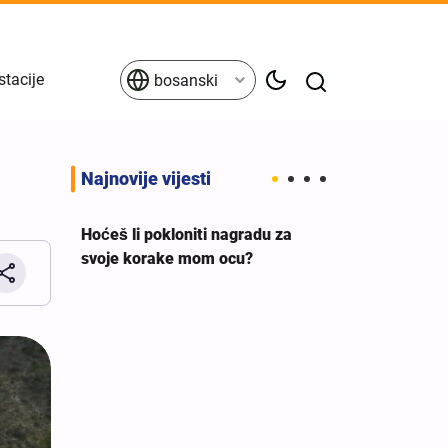
stacije
bosanski
Najnovije vijesti
Hoćeš li pokloniti nagradu za
svoje korake mom ocu?
eva
Britanski sindi
a ne
premijera da 
g
podršku ileg
izraelskom rat