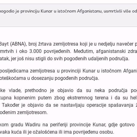
dio je provinciju Kunar u istočnom Afganistanu, usmrtivši više od
yt (ABNA), broj žrtava zemljotresa koji je u nedjelju navečer
mrtvih i oko 3.000 povrijeđenih. Međutim, afganistanski zdra
atak, jer još nisu stigli do svih pogođenih udaljenih područja.
 posljedicama zemljotresa u provinciji Kunar u istočnom Afgan
m poteškoćama u dosezanju pogođenih područja.
nske vlade, prethodno je objavio da su neka područja p
tupna kopnenim putem zbog ekstremnog terena i da su heli
 Također je objavio da se nastavljaju operacije spašavanja ž
gođenim zemljotresom.
m gradu Wadiru na periferiji provincije Kunar, gdje gotovo 
vaka kuća ili je ožalošćena ili ima povrijeđenu osobu.