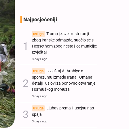
Najposjećeniji
Trump je sve frustriraniji
usluga
zbog iranske odmazde, suočio se s
Hegsethom zbog nestašice municije:
Izvještaj
3 days ago
Izvještaj Al-Arabiye o
usluga
sporazumu između Irana i Omana;
detalji i uslovi za ponovno otvaranje
Hormuškog moreuza
3 days ago
Ljubav prema Husejnu nas
usluga
spaja
3 days ago