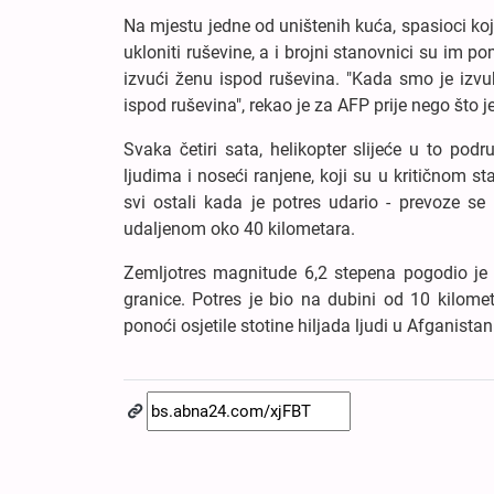
Na mjestu jedne od uništenih kuća, spasioci koji
ukloniti ruševine, a i brojni stanovnici su im p
izvući ženu ispod ruševina. "Kada smo je izvukl
ispod ruševina", rekao je za AFP prije nego što j
Svaka četiri sata, helikopter slijeće u to podr
ljudima i noseći ranjene, koji su u kritičnom st
svi ostali kada je potres udario - prevoze s
udaljenom oko 40 kilometara.
Zemljotres magnitude 6,2 stepena pogodio je u
granice. Potres je bio na dubini od 10 kilo
ponoći osjetile stotine hiljada ljudi u Afganist