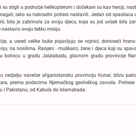
 su stigli u područje helikopterom i dočekani su kao heroji, nast
omagali, iako su naknadni potresi nastavili. Jedan od spasilaca 
i, bila je zabrinuta za svoju djecu, koja su još uvijek bila za
e nastavio svoju tešku misiju.
učje, a usred velike buke pojavljuju se vojnici, donoseći hran
anju, na nosilima. Ranjeni - muškarci, žene i djeca koji su spava
e u bolnicu u gradu Jalalabadu, glavnom gradu provincije Nan
 nedjelju navečer afganistansku provinciju Kunar, blizu paki
metara, prema podacima Njemačkog geološkog zavoda. Potrese
anu i Pakistanu, od Kabula do Islamabada.