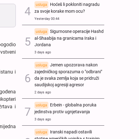
Hoćeš li pokloniti nagradu
usluga
za svoje korake mom ocu?
Yesterday 00:44
Sigurnosne operacije Hashd
usluga
al-Shaabija na granicama Iraka i
 pogodio
Jordana
vstveni
3 days ago
Jemen upozorava nakon
usluga
istanu i
zajedničkog sporazuma o "odbrani"
da je svaka zemlja koja se pridruži
saudijskoj agresiji agresor
ogođena
2 days ago
kopteri
Erbein - globalna poruka
usluga
rtava i
jedinstva protiv ugnjetavanja
3 days ago
nijedna
Iranski napadi ostavili
usluga
stotine američkih vojnika s trajnim