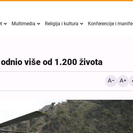
et
Multimedia
Religija i kultura
Konferencije i manife
odnio više od 1.200 života
Sigurnost Perzijskog zalj
mora doći iznutra regije, 
izvana: zamjenik iransko
ministra vanjskih poslova