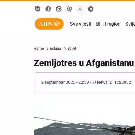
Sve vijesti
BiH i region
Svij
Home
usluga
Svijet
Zemljotres u Afganistanu 
2 septembar 2025 - 22:59
News ID: 1722932