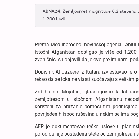
ABNA24: Zemljosmet magnitude 6,2 stepena pogo
1.200 ljudi.
Prema Međunarodnoj novinskoj agenciji Ahlul Ba
istočni Afganistan dostigao je više od 1.200 
zvaničnici su objavili da je ovo preliminarni pod
Dopisnik Al Jazeere iz Katara izvještavao je o
rekao da se lokalne vlasti suočavaju s veliki
Zabihullah Mujahid, glasnogovornik taliba
zemljotresom u istočnom Afganistanu nedos
korišteni za pružanje pomoći tim područjima.
povrijeđenih ispod ruševina u nekim selima po
AFP je dokumentovao teške uslove u planinsko
porodica nije pošteđena štete od zemljotresa i s