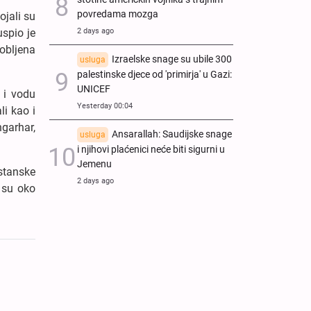
povredama mozga
ojali su
2 days ago
uspio je
robljena
Izraelske snage su ubile 300
usluga
palestinske djece od 'primirja' u Gazi:
UNICEF
u i vodu
Yesterday 00:04
li kao i
garhar,
Ansarallah: Saudijske snage
usluga
i njihovi plaćenici neće biti sigurni u
Jemenu
stanske
2 days ago
 su oko