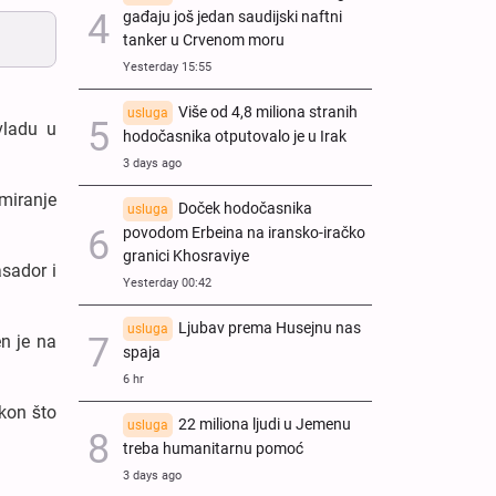
gađaju još jedan saudijski naftni
tanker u Crvenom moru
Yesterday 15:55
Više od 4,8 miliona stranih
usluga
vladu u
hodočasnika otputovalo je u Irak
3 days ago
miranje
Doček hodočasnika
usluga
povodom Erbeina na iransko-iračko
granici Khosraviye
asador i
Yesterday 00:42
Ljubav prema Husejnu nas
usluga
n je na
spaja
6 hr
kon što
22 miliona ljudi u Jemenu
usluga
treba humanitarnu pomoć
3 days ago