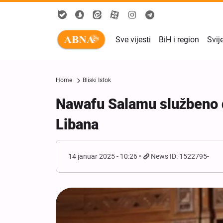
Sve vijesti
BiH i region
Svij
Home
Bliski Istok
Nawafu Salamu službeno d
Libana
14 januar 2025 - 10:26
News ID: 1522795-