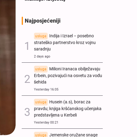
Najposjećeniji
Indija i Izrael – posebno
usluga
strateško partnerstvo kroz vojnu
saradnju
2 days ago
Milioni Iranaca obilježavaju
usluga
Erbein, pozivajući na osvetu za vođu
šehida
Yesterday 16:05
Husein (a.s), borac za
usluga
pravdu; knjiga kršćanskog učenjaka
predstavljena u Kerbeli
Yesterday 00:21
Jemenske oružane snage
usluga