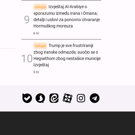
Izvještaj Al-Arabiye o
usluga
sporazumu između Irana i Omana;
detalji i uslovi za ponovno otvaranje
Hormuškog moreuza
6 hr
Trump je sve frustriraniji
usluga
zbog iranske odmazde, suočio se s
Hegsethom zbog nestašice municije:
Izvještaj
5 hr