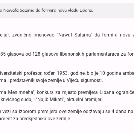
io Nawafa Salama da formira novu vladu Libana.
jeljak zvanično imenovao "Nawaf Salama" da formira novu 
 85 glasova od 128 glasova libanonskih parlamentaraca za for
verzitetski profesor, rođen 1953. godine, bio je 10 godina amb
ma i predstavnik svoje zemlje u Vijeću sigurnosti.
ma Menimneha", konkurs za mjesto premijera Libana ograniče
vičnog suda, i "Najib Mikati", aktuelni premijer.
 u vezi sa izborom premijera ove zemlje održavaju se 4 dana na
ament za predsjednika ove zemlje.