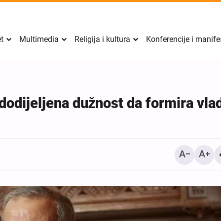
et
Multimedia
Religija i kultura
Konferencije i manife
odijeljena dužnost da formira vla
Izvještaj Al-Arabiye o s
između Irana i Omana; det
uslovi za ponovno otvara
Hormuškog moreuza