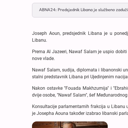
ABNA24: Predsjednik Libana je službeno zaduž
Joseph Aoun, predsjednik Libana je u poned
Libanu.
Prema Al Jazeeri, Nawaf Salam je uspio dobiti
nove vlade.
Nawaf Salam, sudija, diplomata i libanonski uni
stalni predstavnik Libana pri Ujedinjenim nacija
Nakon ostavke "Fouada Makhzumija" i "Ebrahi
dvije osobe, "Nawaf Salam", šef Međunarodnog kri
Konsultacije parlamentarnih frakcija u Libanu
je Josepha Aouna također izabrao libanski parl