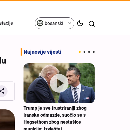
stacije
bosanski
Najnovije vijesti
du
Erbein - glob
jedinstva prot
porazumu
Trump je sve frustriraniji zbog
alji i
iranske odmazde, suočio se s
nje
Hegsethom zbog nestašice
municije: Izvještaj