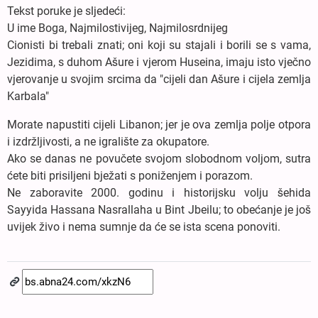
Tekst poruke je sljedeći:
U ime Boga, Najmilostivijeg, Najmilosrdnijeg
Cionisti bi trebali znati; oni koji su stajali i borili se s vama,
Jezidima, s duhom Ašure i vjerom Huseina, imaju isto vječno
vjerovanje u svojim srcima da "cijeli dan Ašure i cijela zemlja
Karbala"
Morate napustiti cijeli Libanon; jer je ova zemlja polje otpora
i izdržljivosti, a ne igralište za okupatore.
Ako se danas ne povučete svojom slobodnom voljom, sutra
ćete biti prisiljeni bježati s poniženjem i porazom.
Ne zaboravite 2000. godinu i historijsku volju šehida
Sayyida Hassana Nasrallaha u Bint Jbeilu; to obećanje je još
uvijek živo i nema sumnje da će se ista scena ponoviti.