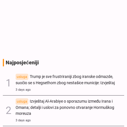
Najposjećeniji
Trump je sve frustriraniji zbog iranske odmazde,
usluga
suočio se s Hegsethom zbog nestašice municije: Izvještaj
3 days ago
Izvještaj Al-Arabiye o sporazumu između Irana i
usluga
Omana; detalji i uslovi za ponovno otvaranje Hormuškog
moreuza
3 days ago