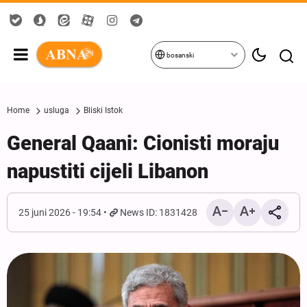
bosanski
Home
usluga
Bliski Istok
General Qaani: Cionisti moraju
napustiti cijeli Libanon
25 juni 2026 - 19:54
News ID: 1831428