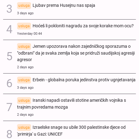
Ljubav prema Husejnu nas spaja
usluga
3 days ago
Hoćeš li pokloniti nagradu za svoje korake mom ocu?
usluga
Yesterday 00:44
Jemen upozorava nakon zajedničkog sporazuma o
usluga
"odbrani" da je svaka zemlja koja se pridruži saudijskoj agresiji
agresor
2 days ago
Erbein - globalna poruka jedinstva protiv ugnjetavanja
usluga
3 days ago
Iranski napadi ostavili stotine američkih vojnika s
usluga
trajnim povredama mozga
2 days ago
Izraelske snage su ubile 300 palestinske djece od
usluga
'primirja' u Gazi: UNICEF