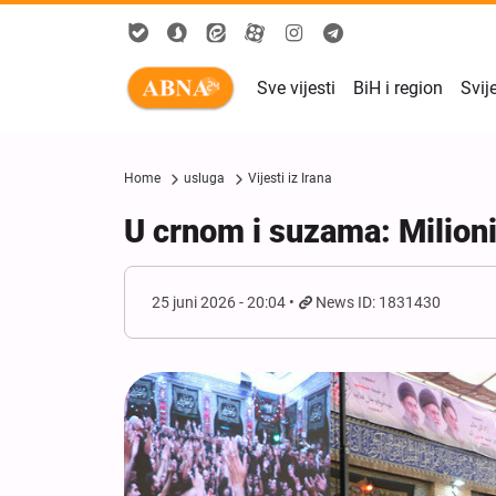
Sve vijesti
BiH i region
Svij
Home
usluga
Vijesti iz Irana
U crnom i suzama: Milioni 
25 juni 2026 - 20:04
News ID: 1831430