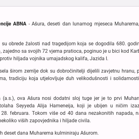
encije ABNA
- Ašura, deseti dan lunarnog mjeseca Muharema,
su obrede žalosti nad tragedijom koja se dogodila 680. godi
zajedno sa svojih 72 vjerna pratioca, poginuo je u bici kod Kar
protiv hiljada vojnika umajadskog kalifa, Jazida I.
ela širom zemlje dok su dobročinitelji dijelili zavjetnu hranu,
 tradiciju koja utjelovljuje duh velikodušnosti i solidarnosti
(a.s.), ova Ašura nosi dodatni sloj tuge jer je to prvi Muha
atolaha Seyyeda Alija Hameneija, koji je ubijen u ničim iz
io 28. februara. Tokom više od 40 dana nezakonitih napada, na
oliko viših zapovjednika i hiljade civila.
vih deset dana Muharema kulminiraju Ašurom.