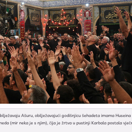
bilježavaju Ašuru, obilježavajući godišnjicu šehadeta imama Huseina 
a (mir neka je s njim), čija je žrtva u pustinji Karbala postala vječ