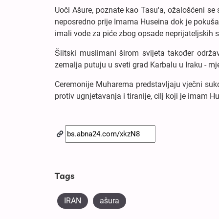
Uoči Ašure, poznate kao Tasu'a, ožalošćeni se s
neposredno prije Imama Huseina dok je pokušav
imali vode za piće zbog opsade neprijateljskih 
Šiitski muslimani širom svijeta također održav
zemalja putuju u sveti grad Karbalu u Iraku - mj
Ceremonije Muharema predstavljaju vječni sukob
protiv ugnjetavanja i tiranije, cilj koji je imam
Tags
IRAN
ašura