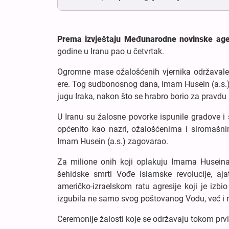
Prema izvještaju Međunarodne novinske ag
godine u Iranu pao u četvrtak.
Ogromne mase ožalošćenih vjernika održavale 
ere. Tog sudbonosnog dana, Imam Husein (a.s.), 
jugu Iraka, nakon što se hrabro borio za pravdu 
U Iranu su žalosne povorke ispunile gradove i s
općenito kao nazri, ožalošćenima i siromašnima,
Imam Husein (a.s.) zagovarao.
Za milione onih koji oplakuju Imama Huseina 
šehidske smrti Vođe Islamske revolucije, aj
američko-izraelskom ratu agresije koji je izb
izgubila ne samo svog poštovanog Vođu, već i nek
Ceremonije žalosti koje se održavaju tokom pr