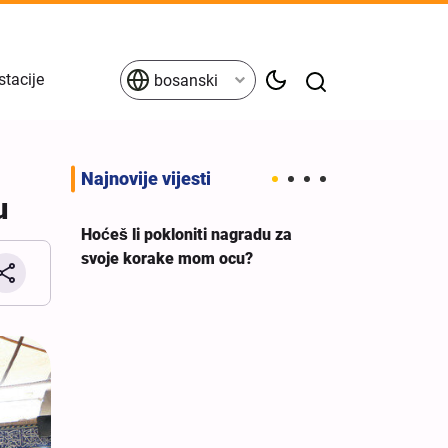
stacije
bosanski
Najnovije vijesti
u
Hoćeš li pokloniti nagradu za
svoje korake mom ocu?
eva
Britanski sindi
a ne
premijera da 
g
podršku ileg
izraelskom rat