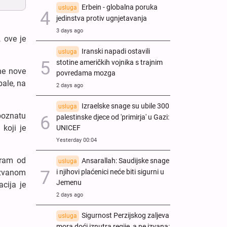
Erbein - globalna poruka
usluga
jedinstva protiv ugnjetavanja
3 days ago
 ove je
Iranski napadi ostavili
usluga
stotine američkih vojnika s trajnim
ne nove
povredama mozga
bale, na
2 days ago
Izraelske snage su ubile 300
usluga
 poznatu
palestinske djece od 'primirja' u Gazi:
 koji je
UNICEF
Yesterday 00:04
rram od
Ansarallah: Saudijske snage
usluga
i njihovi plaćenici neće biti sigurni u
azvanom
Jemenu
cija je
2 days ago
Sigurnost Perzijskog zaljeva
usluga
mora doći iznutra regije, a ne izvana: