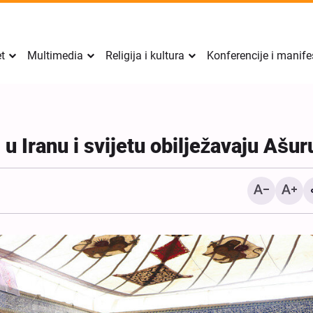
et
Multimedia
Religija i kultura
Konferencije i manife
u Iranu i svijetu obilježavaju Ašur
Sigurnost Perzijskog zalj
mora doći iznutra regije, 
izvana: zamjenik iransko
ministra vanjskih poslova