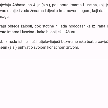
jećaju Abbasa ibn Alija (a.s.), polubrata Imama Huseina, koji j
ao donijeti vodu ženama i djeci u Imamovom logoru, koji dani
snaga.
aju obrede žalosti, dok stotine hiljada hodočasnika iz Irana 
esto imama Huseina - kako bi obilježili Ašuru.
 između istine i laži, utjelovljujući bezvremensku borbu čovj
 Husein (a.s.) prihvatio svojom konačnom žrtvom.