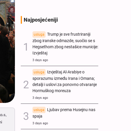
Najposjećeniji
Trump je sve frustriraniji
usluga
zbog iranske odmazde, suočio se s
Hegsethom zbog nestašice municije:
Izvještaj
3 days ago
Izvještaj Al-Arabiye o
usluga
sporazumu između Irana i Omana;
detalji i uslovi za ponovno otvaranje
Hormuškog moreuza
3 days ago
Ljubav prema Husejnu nas
usluga
a.s,
spaja
ni
3 days ago