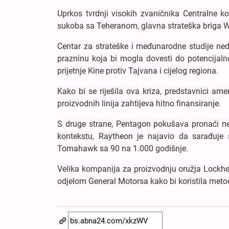
Uprkos tvrdnji visokih zvaničnika Centralne
sukoba sa Teheranom, glavna strateška briga Wa
Centar za strateške i međunarodne studije ned
prazninu koja bi mogla dovesti do potencija
prijetnje Kine protiv Tajvana i cijelog regiona.
Kako bi se riješila ova kriza, predstavnici ame
proizvodnih linija zahtijeva hitno finansiranje.
S druge strane, Pentagon pokušava pronaći ne
kontekstu, Raytheon je najavio da sarađuje
Tomahawk sa 90 na 1.000 godišnje.
Velika kompanija za proizvodnju oružja Lockh
odjelom General Motorsa kako bi koristila met