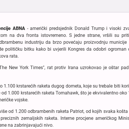
encije ABNA
- američki predsjednik Donald Trump i visoki zva
om na dva fronta istovremeno. S jedne strane, vršili su prit
dbrambenu industriju da brzo povećaju proizvodnju municije 
ode političku bitku kako bi uvjerili Kongres da odobri ogroman
kova rata.
 "The New York Times", rat protiv Irana uzrokovao je oštar pad
o 1.100 krstarećih raketa dugog dometa, koje su trebale biti kor
iše od 1.000 krstarećih raketa Tomahawk, što je ekvivalentno oko
meričke vojske.
 više od 1.200 odbrambenih raketa Patriot, od kojih svaka košta
 preciznih zemaljskih raketa. Interne procjene američkog Mini
ne na zabrinjavajući nivo.