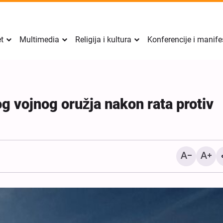
et
Multimedia
Religija i kultura
Konferencije i manife
g vojnog oružja nakon rata protiv
Sigurnost Perzijskog zalj
mora doći iznutra regije, 
izvana: zamjenik iransko
ministra vanjskih poslova