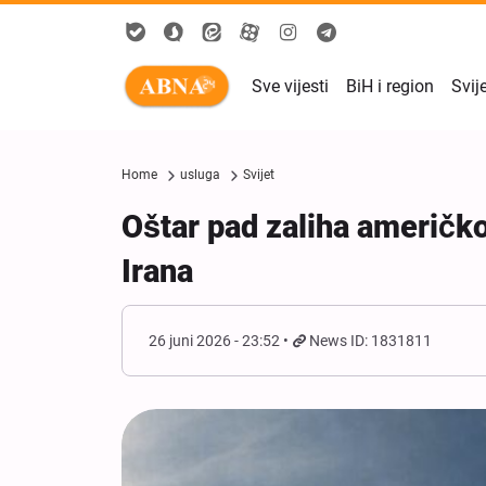
Sve vijesti
BiH i region
Svij
Home
usluga
Svijet
Oštar pad zaliha američko
Irana
26 juni 2026 - 23:52
News ID: 1831811