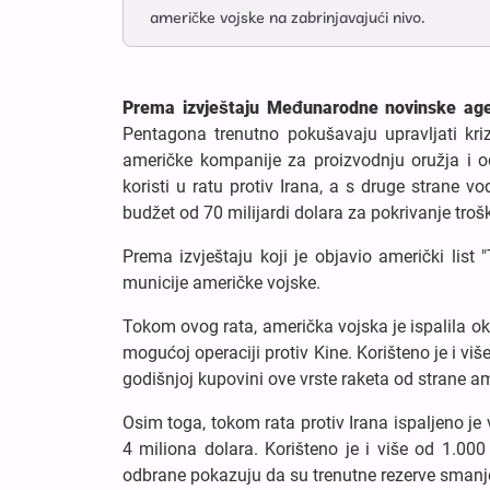
američke vojske na zabrinjavajući nivo.
Prema izvještaju Međunarodne novinske ag
Pentagona trenutno pokušavaju upravljati kriz
američke kompanije za proizvodnju oružja i o
koristi u ratu protiv Irana, a s druge strane v
budžet od 70 milijardi dolara za pokrivanje troš
Prema izvještaju koji je objavio američki list
municije američke vojske.
Tokom ovog rata, američka vojska je ispalila ok
mogućoj operaciji protiv Kine. Korišteno je i v
godišnjoj kupovini ove vrste raketa od strane a
Osim toga, tokom rata protiv Irana ispaljeno je
4 miliona dolara. Korišteno je i više od 1.000
odbrane pokazuju da su trenutne rezerve smanje