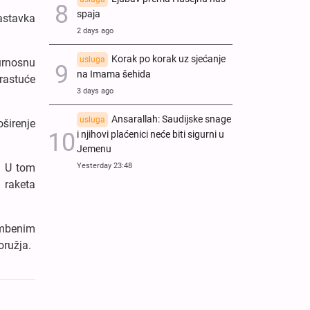
spaja
astavka
2 days ago
Korak po korak uz sjećanje
usluga
urnosnu
na Imama šehida
rastuće
3 days ago
Ansarallah: Saudijske snage
usluga
oširenje
i njihovi plaćenici neće biti sigurni u
Jemenu
Yesterday 23:48
. U tom
 raketa
ambenim
oružja.