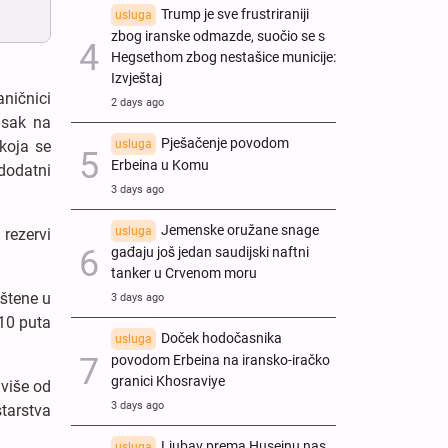
Trump je sve frustriraniji
usluga
zbog iranske odmazde, suočio se s
Hegsethom zbog nestašice municije:
Izvještaj
ničnici
2 days ago
isak na
Pješačenje povodom
usluga
koja se
Erbeina u Komu
 dodatni
3 days ago
Jemenske oružane snage
usluga
 rezervi
gađaju još jedan saudijski naftni
tanker u Crvenom moru
ištene u
3 days ago
 10 puta
Doček hodočasnika
usluga
povodom Erbeina na iransko-iračko
granici Khosraviye
 više od
3 days ago
starstva
Ljubav prema Husejnu nas
usluga