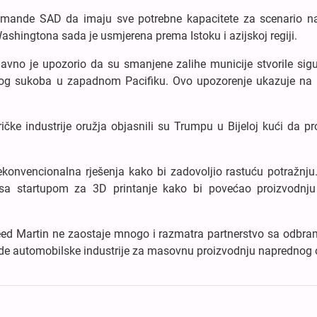
 komande SAD da imaju sve potrebne kapacitete za scenario n
shingtona sada je usmjerena prema Istoku i azijskoj regiji.
avno je upozorio da su smanjene zalihe municije stvorile sig
lnog sukoba u zapadnom Pacifiku. Ovo upozorenje ukazuje na 
ričke industrije oružja objasnili su Trumpu u Bijeloj kući da pr
konvencionalna rješenja kako bi zadovoljio rastuću potražnju
 sa startupom za 3D printanje kako bi povećao proizvodnju
eed Martin ne zaostaje mnogo i razmatra partnerstvo sa odbr
ode automobilske industrije za masovnu proizvodnju naprednog 