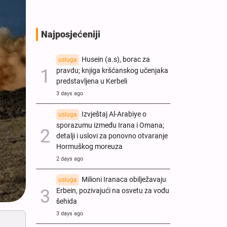
Najposjećeniji
Husein (a.s), borac za
usluga
pravdu; knjiga kršćanskog učenjaka
predstavljena u Kerbeli
3 days ago
Izvještaj Al-Arabiye o
usluga
sporazumu između Irana i Omana;
detalji i uslovi za ponovno otvaranje
Hormuškog moreuza
2 days ago
Milioni Iranaca obilježavaju
usluga
Erbein, pozivajući na osvetu za vođu
šehida
3 days ago