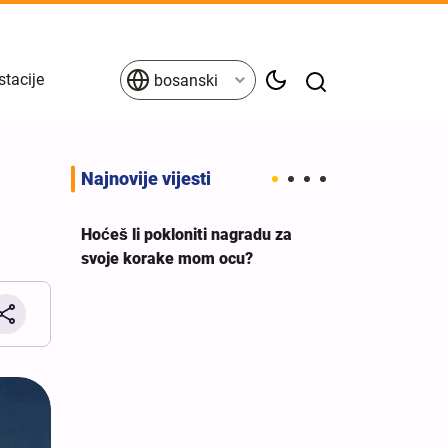
stacije
bosanski
Najnovije vijesti
Hoćeš li pokloniti nagradu za
svoje korake mom ocu?
eva
Britanski sindi
a ne
premijera da 
g
podršku ileg
izraelskom rat