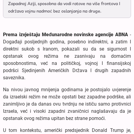
Zapadnoj Aziji, sposobna da vodi ratove na više frontova I
održava vojnu nadmoć bez oslanjanja na druge.
Prema izvještaju Međunarodne novinske agencije ABNA
-
Događaji posljednjih godina, posebno indirektni, a zatim I
direktni sukob s Iranom, pokazali su da se sigurnost I
opstanak ovog režima ne zasnivaju na domaćim
sposobnostima, već na političkoj, vojnoj I finansijskoj
podršci Sjedinjenih Američkih Država I drugih zapadnih
saveznika.
Na nivou javnog mnijenja godinama je postojalo uvjerenje
da izraelski režim ne može opstati bez zapadne podrške, ali
zanimljivo je da danas ovu tvrdnju ne ističu samo protivnici
Izraela, već i visoki zapadni zvaničnici naglašavaju da je
opstanak ovog režima upitan bez strane pomoći.
U tom kontekstu, američki predsjednik Donald Trump je,