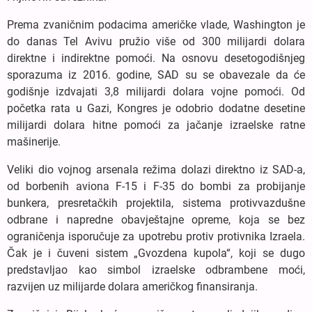
Prema zvaničnim podacima američke vlade, Washington je
do danas Tel Avivu pružio više od 300 milijardi dolara
direktne i indirektne pomoći. Na osnovu desetogodišnjeg
sporazuma iz 2016. godine, SAD su se obavezale da će
godišnje izdvajati 3,8 milijardi dolara vojne pomoći. Od
početka rata u Gazi, Kongres je odobrio dodatne desetine
milijardi dolara hitne pomoći za jačanje izraelske ratne
mašinerije.
Veliki dio vojnog arsenala režima dolazi direktno iz SAD-a,
od borbenih aviona F-15 i F-35 do bombi za probijanje
bunkera, presretačkih projektila, sistema protivvazdušne
odbrane i napredne obavještajne opreme, koja se bez
ograničenja isporučuje za upotrebu protiv protivnika Izraela.
Čak je i čuveni sistem „Gvozdena kupola“, koji se dugo
predstavljao kao simbol izraelske odbrambene moći,
razvijen uz milijarde dolara američkog finansiranja.