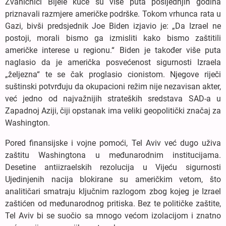
Zvaničnici Bijele kuće su više puta posljednjih godina
priznavali razmjere američke podrške. Tokom vrhunca rata u
Gazi, bivši predsjednik Joe Biden izjavio je: „Da Izrael ne
postoji, morali bismo ga izmisliti kako bismo zaštitili
američke interese u regionu.“ Biden je također više puta
naglasio da je američka posvećenost sigurnosti Izraela
„željezna“ te se čak proglasio cionistom. Njegove riječi
suštinski potvrđuju da okupacioni režim nije nezavisan akter,
već jedno od najvažnijih strateških sredstava SAD-a u
Zapadnoj Aziji, čiji opstanak ima veliki geopolitički značaj za
Washington.
Pored finansijske i vojne pomoći, Tel Aviv već dugo uživa
zaštitu Washingtona u međunarodnim institucijama.
Desetine antiizraelskih rezolucija u Vijeću sigurnosti
Ujedinjenih nacija blokirane su američkim vetom, što
analitičari smatraju ključnim razlogom zbog kojeg je Izrael
zaštićen od međunarodnog pritiska. Bez te političke zaštite,
Tel Aviv bi se suočio sa mnogo većom izolacijom i znatno