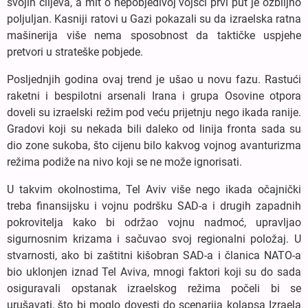
svojih ciljeva, a mit o nepobjedivoj vojsci prvi put je ozbiljno
poljuljan. Kasniji ratovi u Gazi pokazali su da izraelska ratna
mašinerija više nema sposobnost da taktičke uspjehe
pretvori u strateške pobjede.
Posljednjih godina ovaj trend je ušao u novu fazu. Rastući
raketni i bespilotni arsenali Irana i grupa Osovine otpora
doveli su izraelski režim pod veću prijetnju nego ikada ranije.
Gradovi koji su nekada bili daleko od linija fronta sada su
dio zone sukoba, što cijenu bilo kakvog vojnog avanturizma
režima podiže na nivo koji se ne može ignorisati.
U takvim okolnostima, Tel Aviv više nego ikada očajnički
treba finansijsku i vojnu podršku SAD-a i drugih zapadnih
pokrovitelja kako bi održao vojnu nadmoć, upravljao
sigurnosnim krizama i sačuvao svoj regionalni položaj. U
stvarnosti, ako bi zaštitni kišobran SAD-a i članica NATO-a
bio uklonjen iznad Tel Aviva, mnogi faktori koji su do sada
osiguravali opstanak izraelskog režima počeli bi se
urušavati, što bi moglo dovesti do scenarija kolapsa Izraela