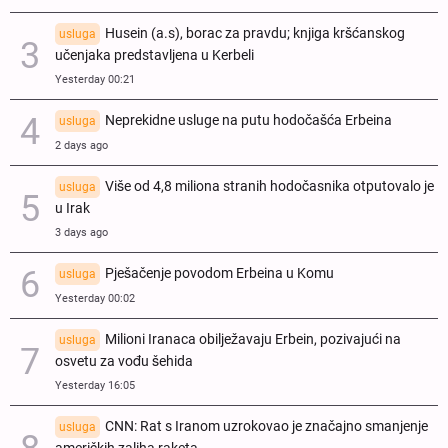
Husein (a.s), borac za pravdu; knjiga kršćanskog
usluga
učenjaka predstavljena u Kerbeli
Yesterday 00:21
Neprekidne usluge na putu hodočašća Erbeina
usluga
2 days ago
Više od 4,8 miliona stranih hodočasnika otputovalo je
usluga
u Irak
3 days ago
Pješačenje povodom Erbeina u Komu
usluga
Yesterday 00:02
Milioni Iranaca obilježavaju Erbein, pozivajući na
usluga
osvetu za vođu šehida
Yesterday 16:05
CNN: Rat s Iranom uzrokovao je značajno smanjenje
usluga