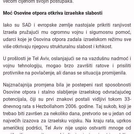
većom cijenom svojih postupaka.
Moć Osovine otpora otkriva izraelske slabosti
Iako su SAD i evropske zemlje nastojale prikriti ranjivost
Izraela pružajući mu ogromnu vojnu i sigurnosnu pomoć,
udarci koje je Osovina otpora zadala izraelskom režimu sve
više otkrivaju njegovu strukturalnu slabost i krhkost.
U prošlosti je Tel Aviv, oslanjajući se na vazdušnu nadmoć i
vojnu tehnologiju, mogao brzo završiti ratove i prisiliti
protivnike na povlačenje, ali danas se situacija promijenila.
Najznačajnija promjena bila je postepeni rast sposobnosti
Osovine otpora i stalno slabljenje izraelskog odvraćajućeg
potencijala, čiji su prvi znakovi postali vidljivi tokom 33-
dnevnog rata s Hezbollahom 2006. godine. Taj sukob, koji je
trebao biti završen za nekoliko dana, pretvorio se u jedan od
najvećih izazova za izraelsku vojsku. Na kraju rata, uprkos
američkoj podršci, Tel Aviv nije uspio ostvariti mnoge od