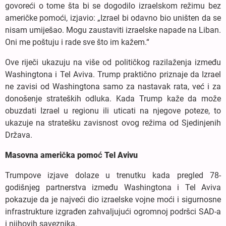
govoreći o tome šta bi se dogodilo izraelskom režimu bez
američke pomoći, izjavio: „Izrael bi odavno bio uništen da se
nisam umiješao. Mogu zaustaviti izraelske napade na Liban.
Oni me poštuju i rade sve što im kažem.“
Ove riječi ukazuju na više od političkog razilaženja između
Washingtona i Tel Aviva. Trump praktično priznaje da Izrael
ne zavisi od Washingtona samo za nastavak rata, već i za
donošenje strateških odluka. Kada Trump kaže da može
obuzdati Izrael u regionu ili uticati na njegove poteze, to
ukazuje na stratešku zavisnost ovog režima od Sjedinjenih
Država.
Masovna američka pomoć Tel Avivu
Trumpove izjave dolaze u trenutku kada pregled 78-
godišnjeg partnerstva između Washingtona i Tel Aviva
pokazuje da je najveći dio izraelske vojne moći i sigurnosne
infrastrukture izgrađen zahvaljujući ogromnoj podršci SAD-a
i njihovih saveznika.