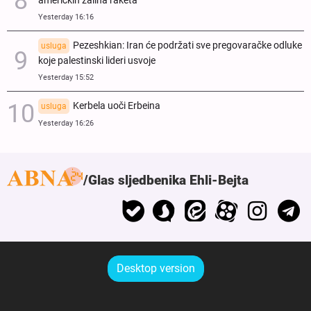
američkih zaliha raketa
Yesterday 16:16
Pezeshkian: Iran će podržati sve pregovaračke odluke
usluga
koje palestinski lideri usvoje
Yesterday 15:52
Kerbela uoči Erbeina
usluga
Yesterday 16:26
Glas sljedbenika Ehli-Bejta
Desktop version