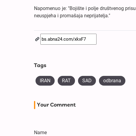
Napomenuo je: "Bojište i polje društvenog prisus
neuspjeha i promašaja neprijatelja."
Tags
IRAN
RAT
SAD
odbrana
Your Comment
Name