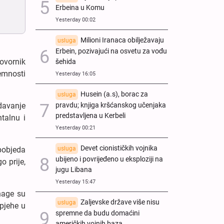
Erbeina u Komu
Yesterday 00:02
Milioni Iranaca obilježavaju
usluga
Erbein, pozivajući na osvetu za vođu
ovornik
šehida
emnosti
Yesterday 16:05
Husein (a.s), borac za
usluga
pravdu; knjiga kršćanskog učenjaka
davanje
predstavljena u Kerbeli
talnu i
Yesterday 00:21
Devet cionističkih vojnika
usluga
 pobjeda
ubijeno i povrijeđeno u eksploziji na
o prije,
jugu Libana
Yesterday 15:47
snage su
Zaljevske države više nisu
usluga
spjehe u
spremne da budu domaćini
američkih vojnih baza