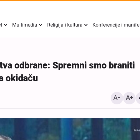
et
Multimedia
Religija i kultura
Konferencije i manife
tva odbrane: Spremni smo braniti
na okidaču
CNN: Rat s Iranom uzrok
značajno smanjenje amer
zaliha raketa