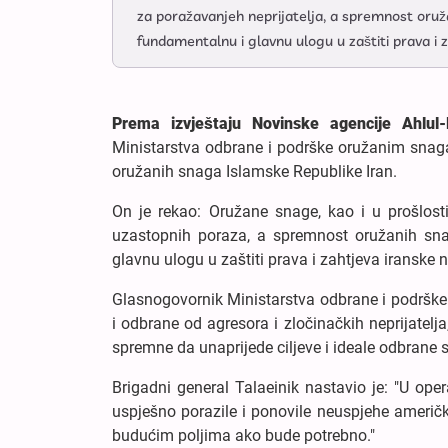
za poražavanjeh neprijatelja, a spremnost oru
fundamentalnu i glavnu ulogu u zaštiti prava i z
Prema izvještaju Novinske agencije Ahlu
Ministarstva odbrane i podrške oružanim snaga
oružanih snaga Islamske Republike Iran.
On je rekao: Oružane snage, kao i u prošlosti
uzastopnih poraza, a spremnost oružanih sn
glavnu ulogu u zaštiti prava i zahtjeva iranske n
Glasnogovornik Ministarstva odbrane i podrške 
i odbrane od agresora i zločinačkih neprijatelj
spremne da unaprijede ciljeve i ideale odbrane s
Brigadni general Talaeinik nastavio je: "U ope
uspješno porazile i ponovile neuspjehe američki
budućim poljima ako bude potrebno."