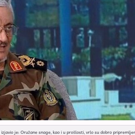
javio je: Oružane snage, kao i u prošlosti, vrlo su dobro pripremlje