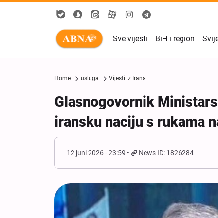
Sve vijesti
BiH i region
Svij
Home
usluga
Vijesti iz Irana
Glasnogovornik Ministars
iransku naciju s rukama 
12 juni 2026 - 23:59
News ID: 1826284