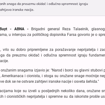
žanih snaga da preuzmu okidač i odlučna spremnost igraju
ahtjeva iranske nacije.
l-Bayt - ABNA -
Brigadni general Reza Talaeinik, glasnog
ma, u intervjuu za političkog dopisnika Farsa govorio je o spr
, vrlo su dobro pripremljene za poražavanje neprijatelja i za
aga da preuzmu okidač i odlučna spremnost igraju fundamen
acije.
oružanim snagama izjavio je: "Narod i borci su glavni stubovi
a, Amerikanaca i cionista, i stoga su oružane snage moćnije neg
ve dok se ne ostvare zahtjevi iranske nacije i osveta šehida."
racijama koje su izveli u posljednjih nekoliko dana, oružane 
h i cionističkih neprijatelja i spremne su da iskoriste prošle u