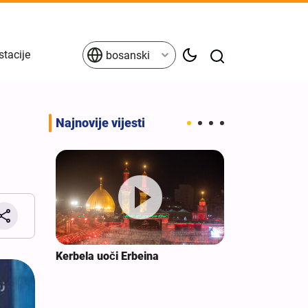
stacije
bosanski
Najnovije vijesti
ovao je
Kerbela uoči Erbeina
Zaljevske drž
ičkih
spremne da b
američkih voj