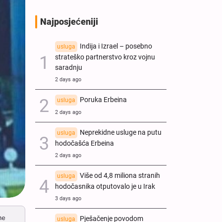
Najposjećeniji
Indija i Izrael – posebno
usluga
strateško partnerstvo kroz vojnu
saradnju
2 days ago
Poruka Erbeina
usluga
2 days ago
Neprekidne usluge na putu
usluga
hodočašća Erbeina
2 days ago
Više od 4,8 miliona stranih
usluga
hodočasnika otputovalo je u Irak
3 days ago
ne
Pješačenje povodom
usluga