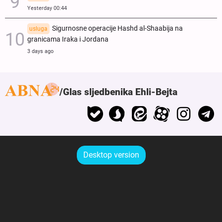
Yesterday 00:44
Sigurnosne operacije Hashd al-Shaabija na
usluga
granicama Iraka i Jordana
3 days ago
Glas sljedbenika Ehli-Bejta
Desktop version