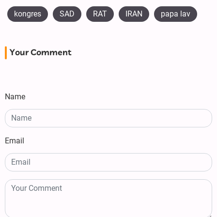
kongres
SAD
RAT
IRAN
papa lav
Your Comment
Name
Email