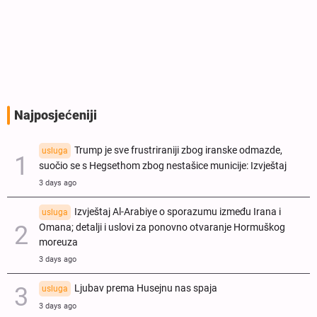
Najposjećeniji
Trump je sve frustriraniji zbog iranske odmazde,
usluga
suočio se s Hegsethom zbog nestašice municije: Izvještaj
3 days ago
Izvještaj Al-Arabiye o sporazumu između Irana i
usluga
Omana; detalji i uslovi za ponovno otvaranje Hormuškog
moreuza
3 days ago
Ljubav prema Husejnu nas spaja
usluga
3 days ago