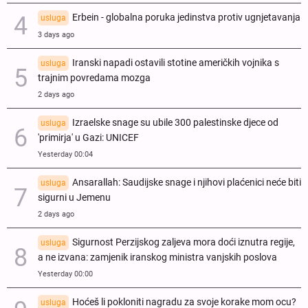
Erbein - globalna poruka jedinstva protiv ugnjetavanja
usluga
3 days ago
Iranski napadi ostavili stotine američkih vojnika s
usluga
trajnim povredama mozga
2 days ago
Izraelske snage su ubile 300 palestinske djece od
usluga
'primirja' u Gazi: UNICEF
Yesterday 00:04
Ansarallah: Saudijske snage i njihovi plaćenici neće biti
usluga
sigurni u Jemenu
2 days ago
Sigurnost Perzijskog zaljeva mora doći iznutra regije,
usluga
a ne izvana: zamjenik iranskog ministra vanjskih poslova
Yesterday 00:00
Hoćeš li pokloniti nagradu za svoje korake mom ocu?
usluga