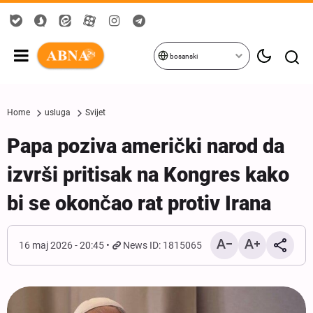
bosanski
Home
usluga
Svijet
Papa poziva američki narod da
izvrši pritisak na Kongres kako
bi se okončao rat protiv Irana
16 maj 2026 - 20:45
News ID: 1815065