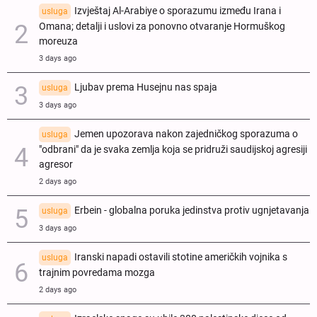
Izvještaj Al-Arabiye o sporazumu između Irana i
usluga
Omana; detalji i uslovi za ponovno otvaranje Hormuškog
moreuza
3 days ago
Ljubav prema Husejnu nas spaja
usluga
3 days ago
Jemen upozorava nakon zajedničkog sporazuma o
usluga
"odbrani" da je svaka zemlja koja se pridruži saudijskoj agresiji
agresor
2 days ago
Erbein - globalna poruka jedinstva protiv ugnjetavanja
usluga
3 days ago
Iranski napadi ostavili stotine američkih vojnika s
usluga
trajnim povredama mozga
2 days ago