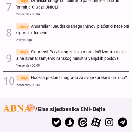
Izraelske snage su ubile 300 palestinske djece od
usluga
'primirja' u Gazi: UNICEF
Yesterday 00:04
Ansarallah: Saudijske snage i njihovi plaćenici neće biti
usluga
sigurni u Jemenu
2 days ago
Sigurnost Perzijskog zaljeva mora doći iznutra regije,
usluga
a ne izvana: zamjenik iranskog ministra vanjskih poslova
Yesterday 00:00
Hoćeš li pokloniti nagradu za svoje korake mom ocu?
usluga
Yesterday 00:44
Glas sljedbenika Ehli-Bejta