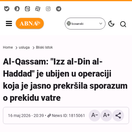
bosanski
Home
usluga
Bliski Istok
Al-Qassam: "Izz al-Din al-
Haddad" je ubijen u operaciji
koja je jasno prekršila sporazum
o prekidu vatre
16 maj 2026 - 20:39
News ID: 1815061