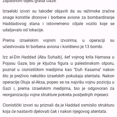
zapadnom dijelu grada Gaze.
Izraelski izvori su također objavili da su režimske zračne
snage koristile dronove i borbene avione za bombardiranje
Haddadovog stana i istovremeno ciljale vozilo koje se
udaljavalo od lokacije.
Prema izraelskim vojnim izvorima, u operaciji su
učestvovala tri borbena aviona i korišteno je 13 bombi.
Izz al-Din Haddad (Abu Suhaib), šef vojnog krila Hamasa u
Pojasu Gaze, bio je ključna figura u palestinskom otporu,
poznat u cionističkim medijima kao "Duh Kasama" nakon
što je preživio nekoliko izraelskih pokušaja atentata. Nakon
operacije Oluja al-Aksa, popeo se na najvišu vojnu poziciju u
Gazi i, prema izraelskim medijima, bio je odgovoran za
reorganizaciju vojne strukture pokreta posljednjih mjeseci.
Cionistički izvori su priznali da je Haddad osmislio strukturu
koja će nastaviti djelovati čak i nakon njegovog atentata.