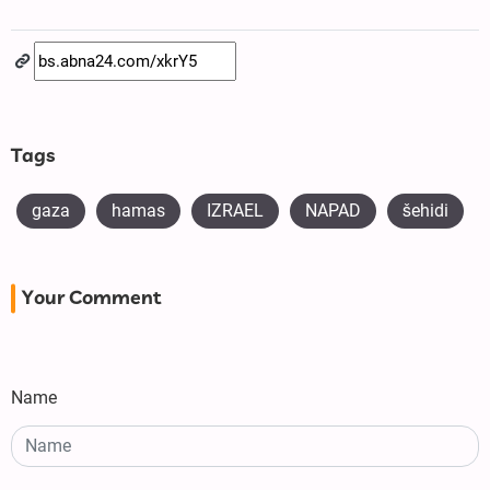
Tags
gaza
hamas
IZRAEL
NAPAD
šehidi
Your Comment
Name