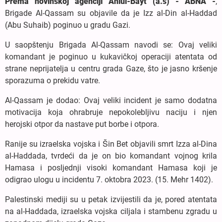
Prema novinskoj agenciji Ahlul-Bayt (a.s) - ABNA -
,
Brigade Al-Qassam su objavile da je Izz al-Din al-Haddad
(Abu Suhaib) poginuo u gradu Gazi.
U saopštenju Brigada Al-Qassam navodi se: Ovaj veliki
komandant je poginuo u kukavičkoj operaciji atentata od
strane neprijatelja u centru grada Gaze, što je jasno kršenje
sporazuma o prekidu vatre.
Al-Qassam je dodao: Ovaj veliki incident je samo dodatna
motivacija koja ohrabruje nepokolebljivu naciju i njen
herojski otpor da nastave put borbe i otpora.
Ranije su izraelska vojska i Šin Bet objavili smrt Izza al-Dina
al-Haddada, tvrdeći da je on bio komandant vojnog krila
Hamasa i posljednji visoki komandant Hamasa koji je
odigrao ulogu u incidentu 7. oktobra 2023. (15. Mehr 1402).
Palestinski mediji su u petak izvijestili da je, pored atentata
na al-Haddada, izraelska vojska ciljala i stambenu zgradu u