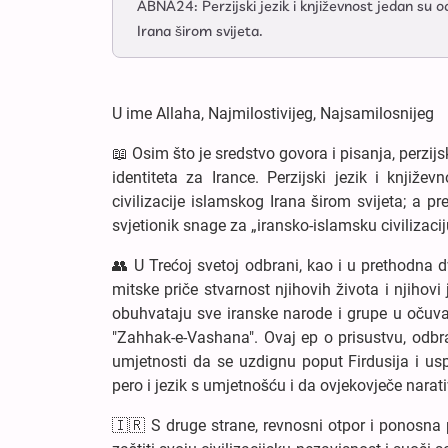
ABNA24: Perzijski jezik i književnost jedan su o
Irana širom svijeta.
U ime Allaha, Najmilostivijeg, Najsamilosnijeg
📖 Osim što je sredstvo govora i pisanja, perzijs
identiteta za Irance. Perzijski jezik i knjiž
civilizacije islamskog Irana širom svijeta; a 
svjetionik snage za „iransko-islamsku civilizacij
👥 U Trećoj svetoj odbrani, kao i u prethodna 
mitske priče stvarnost njihovih života i njihovi
obuhvataju sve iranske narode i grupe u očuvanj
"Zahhak-e-Vashana". Ovaj ep o prisustvu, odbrani
umjetnosti da se uzdignu poput Firdusija i us
pero i jezik s umjetnošću i da ovjekovječe narati
🇮🇷 S druge strane, revnosni otpor i ponosna p