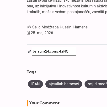
zaštiti svoju civilizacijsku nezavisnost i suoči
ona, uz inicijativu i inovativnost kulturnih aktiv
i mladih, može s većom postojanošću, završiti
✍️ Sejid Modžtaba Huseini Hamenei
🗓 25. maj 2026.
Tags
IRAN
ajetullah hamenei
sejjid mod
Your Comment