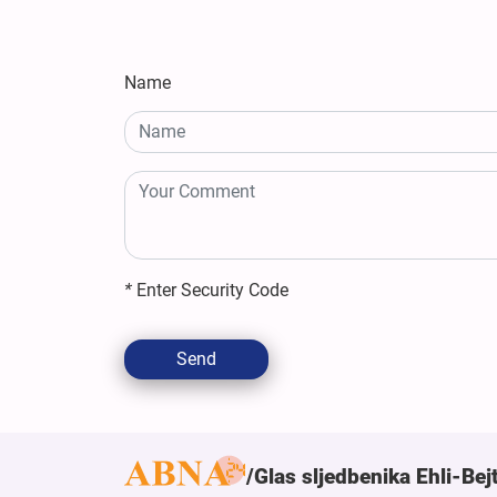
Name
*
Enter Security Code
Send
Glas sljedbenika Ehli-Bej