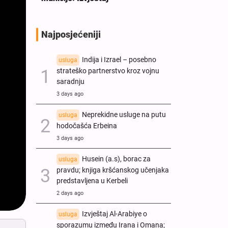
Najposjećeniji
Indija i Izrael – posebno
usluga
strateško partnerstvo kroz vojnu
saradnju
3 days ago
Neprekidne usluge na putu
usluga
hodočašća Erbeina
3 days ago
Husein (a.s), borac za
usluga
pravdu; knjiga kršćanskog učenjaka
predstavljena u Kerbeli
2 days ago
Izvještaj Al-Arabiye o
usluga
sporazumu između Irana i Omana;