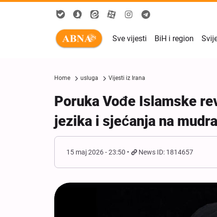
Sve vijesti
BiH i region
Svij
Home
usluga
Vijesti iz Irana
Poruka Vođe Islamske re
jezika i sjećanja na mudr
15 maj 2026 - 23:50
News ID: 1814657