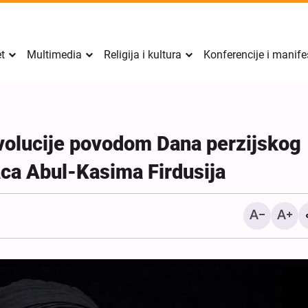
et
Multimedia
Religija i kultura
Konferencije i manife
volucije povodom Dana perzijskog
aca Abul-Kasima Firdusija
Izvještaj Al-Arabiye o s
između Irana i Omana; det
uslovi za ponovno otvara
Hormuškog moreuza