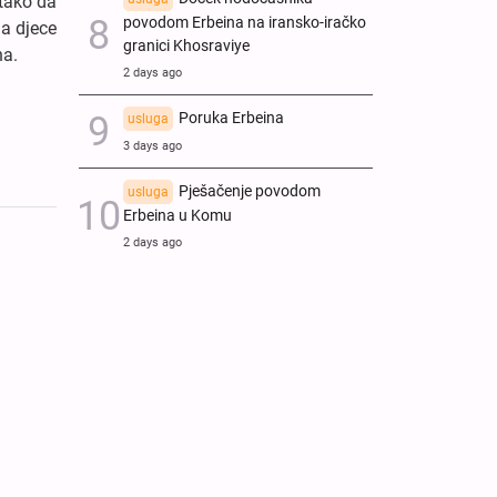
 tako da
povodom Erbeina na iransko-iračko
ja djece
granici Khosraviye
ha.
2 days ago
Poruka Erbeina
usluga
3 days ago
Pješačenje povodom
usluga
Erbeina u Komu
2 days ago