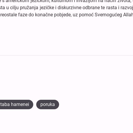
 se s američkom jezičkom, kulturnom i invazijom na način života,
ista u cilju pružanja jezičke i diskurzivne odbrane te rasta i razvo
 preostale faze do konačne pobjede, uz pomoć Svemogućeg Alla
žtaba hamenei
poruka