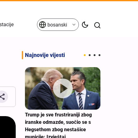
stacije
bosanski
Najnovije vijesti
Erbein - glob
jedinstva prot
porazumu
Trump je sve frustriraniji zbog
alji i
iranske odmazde, suočio se s
nje
Hegsethom zbog nestašice
municije: Izvještaj