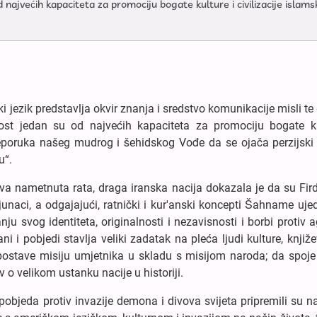
d najvećih kapaciteta za promociju bogate kulture i civilizacije islam
ki jezik predstavlja okvir znanja i sredstvo komunikacije misli te
evnost jedan su od najvećih kapaciteta za promociju bogate ku
preporuka našeg mudrog i šehidskog Vođe da se ojača perzijski 
u“.
dva nametnuta rata, draga iranska nacija dokazala je da su Fir
 junaci, a odgajajući, ratnički i kur'anski koncepti Šahname ujed
u svog identiteta, originalnosti i nezavisnosti i borbi protiv 
 i pobjedi stavlja veliki zadatak na pleća ljudi kulture, knjiže
postave misiju umjetnika u skladu s misijom naroda; da spoje
v o velikom ustanku nacije u historiji.
objeda protiv invazije demona i divova svijeta pripremili su n