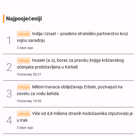
Najposjećeniji
Indija i Izrael – posebno strateško partnerstvo kroz
usluga
vojnu saradnju
2 days ago
Husein (a.s), borac za pravdu; knjiga kršćanskog
usluga
učenjaka predstavljena u Kerbeli
Yesterday 00:21
Milioni Iranaca obilježavaju Erbein, pozivajući na
usluga
osvetu za vođu šehida
Yesterday 16:05
Više od 4,8 miliona stranih hodočasnika otputovalo je
usluga
u Irak
3 days ago