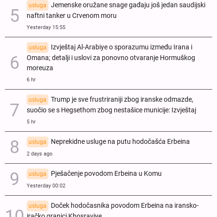
Jemenske oružane snage gađaju još jedan saudijski
usluga
naftni tanker u Crvenom moru
Yesterday 15:55
Izvještaj Al-Arabiye o sporazumu između Irana i
usluga
Omana; detalji i uslovi za ponovno otvaranje Hormuškog
moreuza
6 hr
Trump je sve frustriraniji zbog iranske odmazde,
usluga
suočio se s Hegsethom zbog nestašice municije: Izvještaj
5 hr
Neprekidne usluge na putu hodočašća Erbeina
usluga
2 days ago
Pješačenje povodom Erbeina u Komu
usluga
Yesterday 00:02
Doček hodočasnika povodom Erbeina na iransko-
usluga
iračko granici Khosraviye