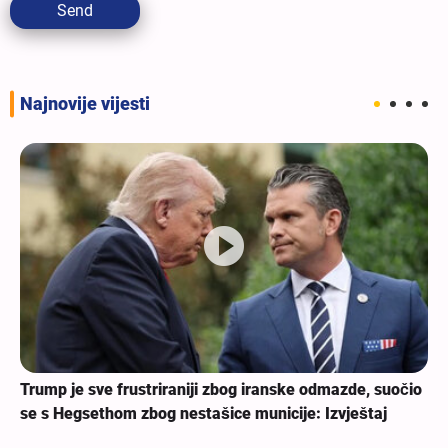
Send
Najnovije vijesti
Trump je sve frustriraniji zbog iranske odmazde, suočio
se s Hegsethom zbog nestašice municije: Izvještaj