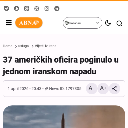
bosanski
Home
usluga
Vijesti iz Irana
37 američkih oficira poginulo u
jednom iranskom napadu
1 april 2026 - 20:43
News ID: 1797305