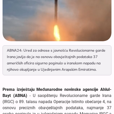
ABNA24: Ured za odnose s javnošću Revolucionarne garde
Irana javlja da je na osnovu obavještajnih podataka 37
američkih oficira sigurno poginulo u iranskom napadu na
njihovo okupljanje u Ujedinjenim Arapskim Emiratima.
Prema izvještaju Međunarodne novinske agencije Ahlul-
Bayt (ABNA)
- U saopštenju Revolucionarne garde Irana
(IRGC) o 89. talasu napada Operacije Istinito obećanje 4, na
osnovu preciznih obavještajnih podataka, najmanje 37
osoba poginulo je u jučerašnjem napadu Mornarice IRGC-a