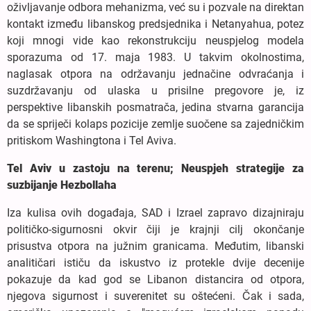
oživljavanje odbora mehanizma, već su i pozvale na direktan
kontakt između libanskog predsjednika i Netanyahua, potez
koji mnogi vide kao rekonstrukciju neuspjelog modela
sporazuma od 17. maja 1983. U takvim okolnostima,
naglasak otpora na održavanju jednačine odvraćanja i
suzdržavanju od ulaska u prisilne pregovore je, iz
perspektive libanskih posmatrača, jedina stvarna garancija
da se spriječi kolaps pozicije zemlje suočene sa zajedničkim
pritiskom Washingtona i Tel Aviva.
Tel Aviv u zastoju na terenu; Neuspjeh strategije za
suzbijanje Hezbollaha
Iza kulisa ovih događaja, SAD i Izrael zapravo dizajniraju
političko-sigurnosni okvir čiji je krajnji cilj okončanje
prisustva otpora na južnim granicama. Međutim, libanski
analitičari ističu da iskustvo iz protekle dvije decenije
pokazuje da kad god se Libanon distancira od otpora,
njegova sigurnost i suverenitet su oštećeni. Čak i sada,