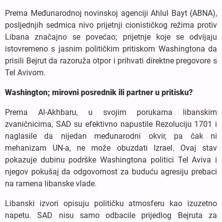
Prema Međunarodnoj novinskoj agenciji Ahlul Bayt (ABNA),
posljednjih sedmica nivo prijetnji cionističkog režima protiv
Libana značajno se povećao; prijetnje koje se odvijaju
istovremeno s jasnim političkim pritiskom Washingtona da
prisili Bejrut da razoruža otpor i prihvati direktne pregovore s
Tel Avivom.
Washington; mirovni posrednik ili partner u pritisku?
Prema Al-Akhbaru, u svojim porukama libanskim
zvaničnicima, SAD su efektivno napustile Rezoluciju 1701 i
naglasile da nijedan međunarodni okvir, pa čak ni
mehanizam UN-a, ne može obuzdati Izrael. Ovaj stav
pokazuje dubinu podrške Washingtona politici Tel Aviva i
njegov pokušaj da odgovornost za buduću agresiju prebaci
na ramena libanske vlade.
Libanski izvori opisuju političku atmosferu kao izuzetno
napetu. SAD nisu samo odbacile prijedlog Bejruta za