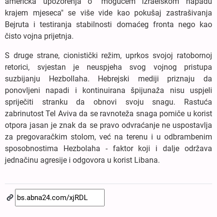
američka upozorenja o "mogućem izraelskom napadu
krajem mjeseca" se više vide kao pokušaj zastrašivanja
Bejruta i testiranja stabilnosti domaćeg fronta nego kao
čisto vojna prijetnja.
S druge strane, cionistički režim, uprkos svojoj ratobornoj
retorici, svjestan je neuspjeha svog vojnog pristupa
suzbijanju Hezbollaha. Hebrejski mediji priznaju da
ponovljeni napadi i kontinuirana špijunaža nisu uspjeli
spriječiti stranku da obnovi svoju snagu. Rastuća
zabrinutost Tel Aviva da se ravnoteža snaga pomiče u korist
otpora jasan je znak da se pravo odvraćanje ne uspostavlja
za pregovaračkim stolom, već na terenu i u odbrambenim
sposobnostima Hezbolaha - faktor koji i dalje održava
jednačinu agresije i odgovora u korist Libana.