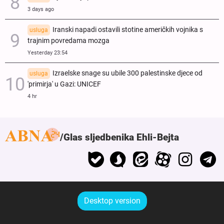
3 days ago
Iranski napadi ostavili stotine američkih vojnika s
usluga
trajnim povredama mozga
Yesterday 23:54
Izraelske snage su ubile 300 palestinske djece od
usluga
'primirja' u Gazi: UNICEF
4 hr
Glas sljedbenika Ehli-Bejta
Desktop version