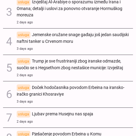
Izvještaj Al-Arabiye o sporazumu između Irana i
usluga
Omana; detalji i uslovi za ponovno otvaranje Hormuškog
moreuza
2 days ago
Jemenske oružane snage gađaju još jedan saudijski
usluga
naftni tanker u Crvenom moru
3 days ago
Trump je sve frustriraniji zbog iranske odmazde,
usluga
suočio se s Hegsethom zbog nestašice municije: Izvještaj
2 days ago
Doček hodočasnika povodom Erbeina na iransko-
usluga
iračko granici Khosraviye
3 days ago
Ljubav prema Husejnu nas spaja
usluga
2 days ago
Pješačenje povodom Erbeina u Komu
usluga