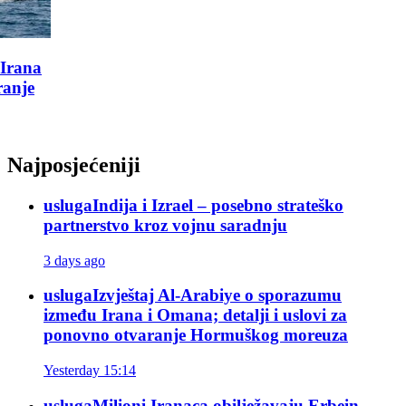
Najposjećeniji
usluga
Indija i Izrael – posebno strateško
partnerstvo kroz vojnu saradnju
3 days ago
usluga
Izvještaj Al-Arabiye o sporazumu
između Irana i Omana; detalji i uslovi za
ponovno otvaranje Hormuškog moreuza
Yesterday 15:14
usluga
Milioni Iranaca obilježavaju Erbein,