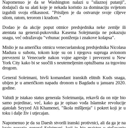
Napomenuo je da se Washington nalazi u "silaznoj putanji",
dodajući da su alati koje je nekada koristio za dominaciju svijetom
izgubili svoju efikasnost. "Prisiljen je da ostvaruje svoje ciljeve
silom, ratom, terorom i krađom."
Dodao je da akcije poput otmice predsjednika neke zemlje ili
atentata na general-pukovnika Kasema Solejmanija ne pokazuju
snagu, već odražavaju "vrhunac poniženja i znakove kolapsa".
Mislio je na američku otmicu venecuelanskog predsjednika Nicolasa
Madura u subotu, tokom koje su on i njegova supruga avionom
prevezeni iz Venecuele nakon vojne agresije i prevezeni u New
York City kako bi se suočili s neutemeljenim optužbama za trgovinu
drogom.
General Soleimani, bivši komandant iranskih elitnih Kuds snaga,
ubijen je u američkom napadu dronom u Bagdadu u januaru 2020.
godine.
Vahidi je istakao status generala Soleimanija, rekavši da on nije bio
samo pojedinac, već, kako ga je opisao vođa Islamske revolucije
ajatolah Seyyed Ali Khamenei, "škola mišljenja" i pokret koji je u
toku i dalje živ i utjecajan.
Napomenuo je da su Daesh stvorili iranski protivnici, ali da ga je na
kraju porazio general Soleimani, koji je bio majstor u rješavanju