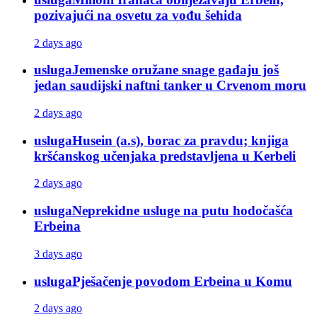
pozivajući na osvetu za vođu šehida
2 days ago
usluga
Jemenske oružane snage gađaju još
jedan saudijski naftni tanker u Crvenom moru
2 days ago
usluga
Husein (a.s), borac za pravdu; knjiga
kršćanskog učenjaka predstavljena u Kerbeli
2 days ago
usluga
Neprekidne usluge na putu hodočašća
Erbeina
3 days ago
usluga
Pješačenje povodom Erbeina u Komu
2 days ago