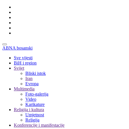
ABNA bosanski
Sve vijesti
BiH i region
Svijet
Bliski istok
Iran
Evropa
Multimedia
Foto-galerija
Video
Karikature
Religija i kultura
Umjetnost
Religija
Konferencije i manifestacije