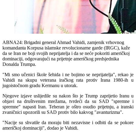
ABNA24: Brigadni general Ahmad Vahidi, zamjenik vrhovnog
komandanta Korpusa islamske revolucionarne garde (IRGC), kaže
da se Iran ne boji svojih neprijatelja i da se neće pokoriti američkoj
dominaciji, odgovarajući na prijetnje američkog predsjednika
Donalda Trumpa.
"Mi smo učenici škole šehida i ne bojimo se neprijatelja", rekao je
Vahidi na skupu veterana iračkog rata protiv Irana 1980-ih u
jugoistočnom gradu Kermanu u utorak.
Njegove izjave uslijedile su nakon što je Trump zaprijetio Iranu u
objavi na društvenim mrežama, tvrdeći da su SAD "spremne i
spremne" napasti Iran. Teheran je oštro osudio prijetnju, a iranski
zvaničnici upozorili su SAD protiv bilo kakvog "avanturizma".
"Nacije su shvatile da moraju biti nezavisne i odbiti da se pokore
američkoj dominaciji", dodao je Vahidi.