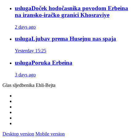
usluga
Doček hodočasnika povodom Erbeina
na iransko-iračko granici Khosraviye
2 days ago
usluga
Ljubav prema Husejnu nas spaja
Yesterday 15:25
usluga
Poruka Erbeina
3 days ago
Glas sljedbenika Ehli-Bejta
Desktop version
Mobile version