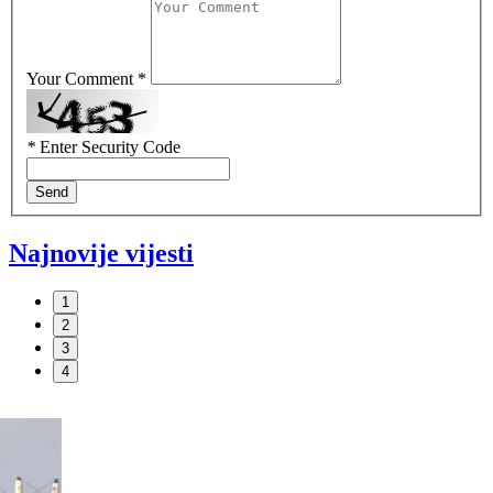
Your Comment *
*
Enter Security Code
Send
Najnovije vijesti
1
2
3
4