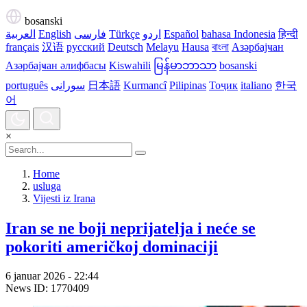
bosanski
العربية
English
فارسی
Türkçe
اردو
Español
bahasa Indonesia
हिन्दी
français
汉语
русский
Deutsch
Melayu
Hausa
বাংলা
Азәрбајҹан
Азәрбајҹан әлифбасы
Kiswahili
မြန်မာဘာသာ
bosanski
português
سورانی
日本語
Kurmancî
Pilipinas
Тоҷик
italiano
한국
어
×
Home
usluga
Vijesti iz Irana
Iran se ne boji neprijatelja i neće se
pokoriti američkoj dominaciji
6 januar 2026 - 22:44
News ID: 1770409