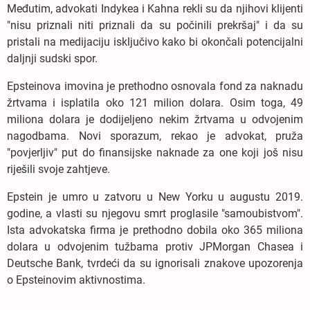
Međutim, advokati Indykea i Kahna rekli su da njihovi klijenti
"nisu priznali niti priznali da su počinili prekršaj" i da su
pristali na medijaciju isključivo kako bi okončali potencijalni
daljnji sudski spor.
Epsteinova imovina je prethodno osnovala fond za naknadu
žrtvama i isplatila oko 121 milion dolara. Osim toga, 49
miliona dolara je dodijeljeno nekim žrtvama u odvojenim
nagodbama. Novi sporazum, rekao je advokat, pruža
"povjerljiv" put do finansijske naknade za one koji još nisu
riješili svoje zahtjeve.
Epstein je umro u zatvoru u New Yorku u augustu 2019.
godine, a vlasti su njegovu smrt proglasile "samoubistvom".
Ista advokatska firma je prethodno dobila oko 365 miliona
dolara u odvojenim tužbama protiv JPMorgan Chasea i
Deutsche Bank, tvrdeći da su ignorisali znakove upozorenja
o Epsteinovim aktivnostima.