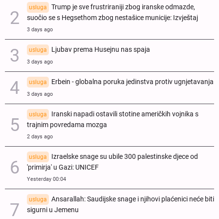
Trump je sve frustriraniji zbog iranske odmazde,
usluga
suočio se s Hegsethom zbog nestašice municije: Izvještaj
3 days ago
Ljubav prema Husejnu nas spaja
usluga
3 days ago
Erbein - globalna poruka jedinstva protiv ugnjetavanja
usluga
3 days ago
Iranski napadi ostavili stotine američkih vojnika s
usluga
trajnim povredama mozga
2 days ago
Izraelske snage su ubile 300 palestinske djece od
usluga
'primirja' u Gazi: UNICEF
Yesterday 00:04
Ansarallah: Saudijske snage i njihovi plaćenici neće biti
usluga
sigurni u Jemenu