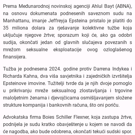
Prema Međunarodnoj novinskoj agenciji Ahlul Bayt (ABNA),
na osnovu dokumenata podnesenih saveznom sudu na
Manhattanu, imanje Jeffreyja Epsteina pristalo je platiti do
35 miliona dolara za rješavanje kolektivne tužbe koja
uključuje njegove žrtve; sporazum koji će, ako ga odobri
sudija, okončati jedan od glavnih slučajeva povezanih s
mrežom seksualne eksploatacije ovog ozloglašenog
finansijera.
Tužba je podnesena 2024. godine protiv Darrena Indykea i
Richarda Kahna, dva viša savjetnika i zajedničkih izvršitelja
Epsteinove imovine. Tužitelji tvrde da je njih dvoje pomoglo
u prikrivanju mreže seksualnog zlostavljanja i trgovine
maloljetnim ženama i djevojčicama osmišljavanjem složene
strukture kompanija i bankovnih računa, što oni poriču.
Advokatska firma Boies Schiller Flexner, koja zastupa žrtve,
podnijela je sudu kratko obavještenje u kojem se navodi da
će nagodba, ako bude odobrena, okončati tekući sudski spor.