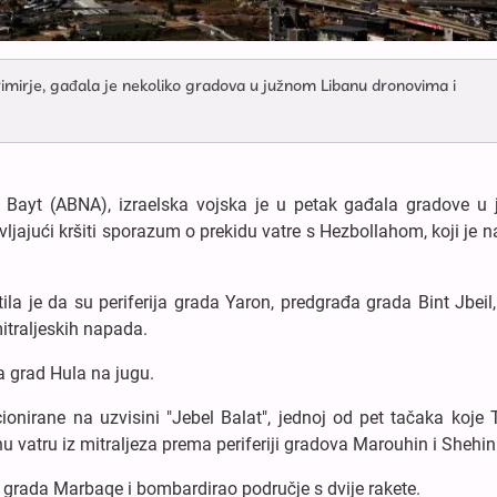
primirje, gađala je nekoliko gradova u južnom Libanu dronovima i
 Bayt (ABNA), izraelska vojska je u petak gađala gradove u
ajući kršiti sporazum o prekidu vatre s Hezbollahom, koji je na 
la je da su periferija grada Yaron, predgrađa grada Bint Jbeil,
itraljeskih napada.
a grad Hula na jugu.
ionirane na uzvisini "Jebel Balat", jednoj od pet tačaka koje 
žnu vatru iz mitraljeza prema periferiji gradova Marouhin i Shehin
iju grada Marbaqe i bombardirao područje s dvije rakete.