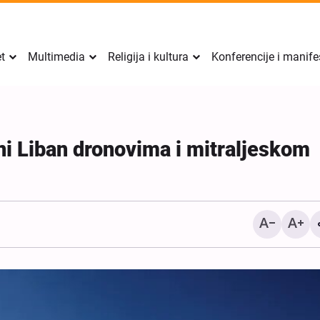
et
Multimedia
Religija i kultura
Konferencije i manife
ni Liban dronovima i mitraljeskom
Izvještaj Al-Arabiye o s
između Irana i Omana; det
uslovi za ponovno otvara
Hormuškog moreuza