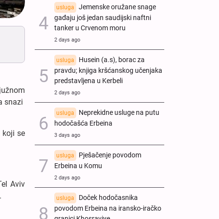
Jemenske oružane snage
usluga
gađaju još jedan saudijski naftni
tanker u Crvenom moru
2 days ago
Husein (a.s), borac za
usluga
pravdu; knjiga kršćanskog učenjaka
predstavljena u Kerbeli
 južnom
2 days ago
snazi ​​
Neprekidne usluge na putu
usluga
hodočašća Erbeina
 koji se
3 days ago
Pješačenje povodom
usluga
Erbeina u Komu
2 days ago
Tel Aviv
.
Doček hodočasnika
usluga
povodom Erbeina na iransko-iračko
granici Khosraviye