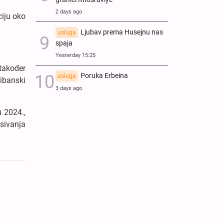
2 days ago
ciju oko
Ljubav prema Husejnu nas
usluga
spaja
Yesterday 15:25
također
Poruka Erbeina
usluga
ibanski
3 days ago
u 2024.,
isivanja