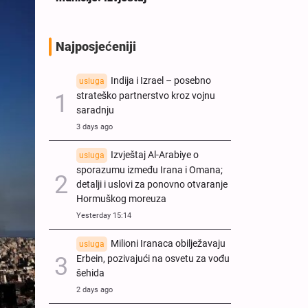
Najposjećeniji
Indija i Izrael – posebno
usluga
strateško partnerstvo kroz vojnu
saradnju
3 days ago
Izvještaj Al-Arabiye o
usluga
sporazumu između Irana i Omana;
detalji i uslovi za ponovno otvaranje
Hormuškog moreuza
Yesterday 15:14
Milioni Iranaca obilježavaju
usluga
Erbein, pozivajući na osvetu za vođu
šehida
2 days ago