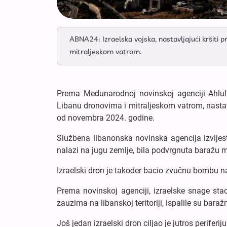
ABNA24: Izraelska vojska, nastavljajući kršiti 
mitraljeskom vatrom.
Prema Međunarodnoj novinskoj agenciji Ahlul
Libanu dronovima i mitraljeskom vatrom, nastavlj
od novembra 2024. godine.
Službena libanonska novinska agencija izvijesti
nalazi na jugu zemlje, bila podvrgnuta baražu m
Izraelski dron je također bacio zvučnu bombu n
Prema novinskoj agenciji, izraelske snage stac
zauzima na libanskoj teritoriji, ispalile su bara
Još jedan izraelski dron ciljao je jutros perifer