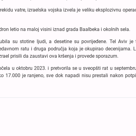
kidu vatre, izraelska vojska izvela je veliku eksplozivnu opera
 dron letio na maloj visini iznad grada Baalbeka i okolnih sela.
bila su stotine ljudi, a desetine su povrijeđene. Tel Aviv je 
edavnom ratu i druga područja koja je okupirao decenijama. L
zrael prisili da zaustavi ova kršenja i provede sporazum.
čela u oktobru 2023. i pretvorila se u sveopšti rat u septembr
oko 17.000 je ranjeno, sve dok napadi nisu prestali nakon potp