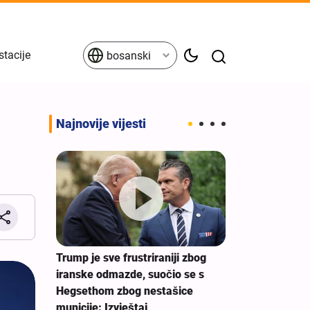
stacije
bosanski
Najnovije vijesti
Erbein - glob
jedinstva prot
porazumu
Trump je sve frustriraniji zbog
alji i
iranske odmazde, suočio se s
nje
Hegsethom zbog nestašice
municije: Izvještaj