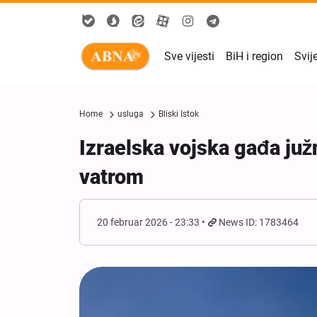
Sve vijesti
BiH i region
Svij
Home
usluga
Bliski Istok
Izraelska vojska gađa juž
vatrom
20 februar 2026 - 23:33
News ID: 1783464