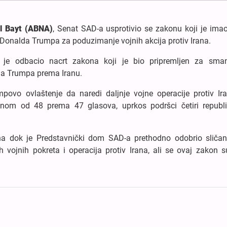
l Bayt (ABNA)
, Senat SAD-a usprotivio se zakonu koji je imao
a Donalda Trumpa za poduzimanje vojnih akcija protiv Irana.
 je odbacio nacrt zakona koji je bio pripremljen za sman
da Trumpa prema Iranu.
mpovo ovlaštenje da naredi daljnje vojne operacije protiv Ir
inom od 48 prema 47 glasova, uprkos podršci četiri republ
na dok je Predstavnički dom SAD-a prethodno odobrio sliča
vojnih pokreta i operacija protiv Irana, ali se ovaj zakon s