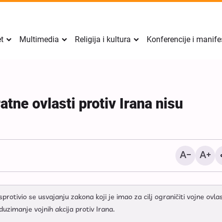
et
Multimedia
Religija i kultura
Konferencije i manife
tne ovlasti protiv Irana nisu
Sigurnost Perzijskog zalj
mora doći iznutra regije, 
tivio se usvajanju zakona koji je imao za cilj ograničiti vojne ovlas
izvana: zamjenik iransko
zimanje vojnih akcija protiv Irana.
ministra vanjskih poslova