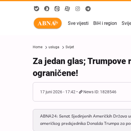
Sve vijesti
BiH i region
Svij
Home
usluga
Svijet
Za jedan glas; Trumpove ra
ograničene!
17 juni 2026 - 17:42
News ID: 1828546
ABNA24: Senat Sjedinjenih Američkih Država uspro
američkog predsjednika Donalda Trumpa za podu