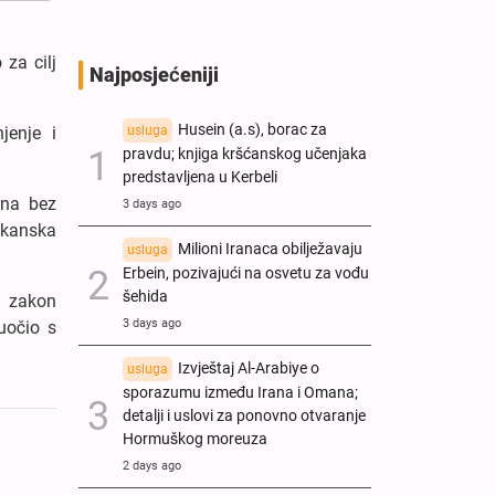
 za cilj
Najposjećeniji
Husein (a.s), borac za
usluga
jenje i
pravdu; knjiga kršćanskog učenjaka
predstavljena u Kerbeli
ana bez
3 days ago
ikanska
Milioni Iranaca obilježavaju
usluga
Erbein, pozivajući na osvetu za vođu
šehida
n zakon
3 days ago
uočio s
Izvještaj Al-Arabiye o
usluga
sporazumu između Irana i Omana;
detalji i uslovi za ponovno otvaranje
Hormuškog moreuza
2 days ago