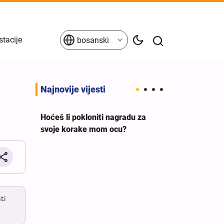
stacije
bosanski
Najnovije vijesti
Hoćeš li pokloniti nagradu za
svoje korake mom ocu?
eva
Britanski sindi
a ne
premijera da 
ti
g
podršku ileg
izraelskom rat