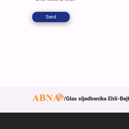
Send
Glas sljedbenika Ehli-Bej