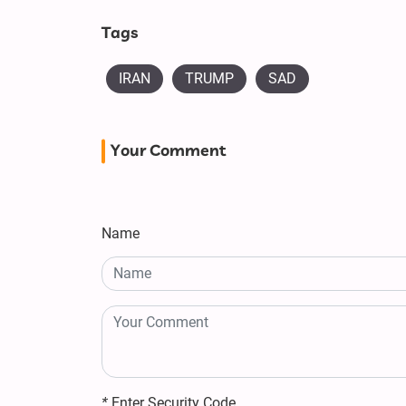
Tags
IRAN
TRUMP
SAD
Your Comment
Name
*
Enter Security Code