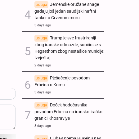
Jemenske oružane snage
usluga
gađaju još jedan saudijski naftni
tanker u Crvenom moru
3 days ago
Trump je sve frustriraniji
usluga
zbog iranske odmazde, suočio se s
Hegsethom zbog nestašice municije:
Izvještaj
2 days ago
Pješačenje povodom
usluga
Erbeina u Komu
3 days ago
Doček hodočasnika
usluga
povodom Erbeina na iransko-iračko
granici Khosraviye
3 days ago
Ljubav prema Husejnu nas
usluga