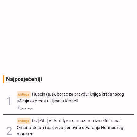
Najposjećeniji
Husein (a.s), borac za pravdu; knjiga kršćanskog
usluga
učenjaka predstavljena u Kerbeli
3 days ago
Izvještaj Al-Arabiye o sporazumu između Irana i
usluga
Omana; detalji i uslovi za ponovno otvaranje Hormuškog
moreuza