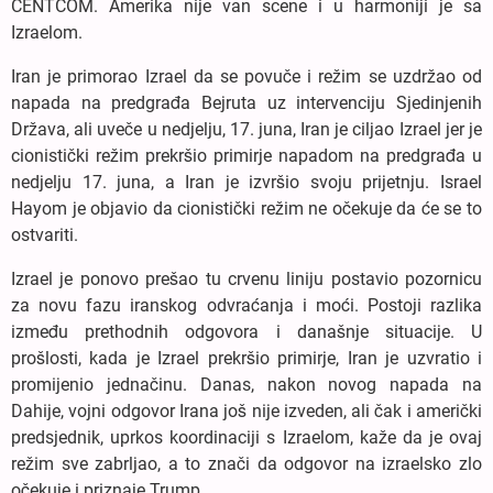
CENTCOM. Amerika nije van scene i u harmoniji je sa
Izraelom.
Iran je primorao Izrael da se povuče i režim se uzdržao od
napada na predgrađa Bejruta uz intervenciju Sjedinjenih
Država, ali uveče u nedjelju, 17. juna, Iran je ciljao Izrael jer je
cionistički režim prekršio primirje napadom na predgrađa u
nedjelju 17. juna, a Iran je izvršio svoju prijetnju. Israel
Hayom je objavio da cionistički režim ne očekuje da će se to
ostvariti.
Izrael je ponovo prešao tu crvenu liniju postavio pozornicu
za novu fazu iranskog odvraćanja i moći. Postoji razlika
između prethodnih odgovora i današnje situacije. U
prošlosti, kada je Izrael prekršio primirje, Iran je uzvratio i
promijenio jednačinu. Danas, nakon novog napada na
Dahije, vojni odgovor Irana još nije izveden, ali čak i američki
predsjednik, uprkos koordinaciji s Izraelom, kaže da je ovaj
režim sve zabrljao, a to znači da odgovor na izraelsko zlo
očekuje i priznaje Trump.