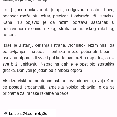
Iran je jasno pokazao da je opcija odgovora na stolu i ovaj
odgovor može biti oštar, precizan i odvraćajući. Izraelski
Kanal 13 objavio je da režim održava sastanak u
podzemnom skloništu zbog straha od iranskog raketnog
napada.
Izrael je u stanju čekanja i straha. Cionistički režim misli da
ponavljanjem napada i pritiska može potisnuti Liban i
osovinu otpora, ali svaki put kada ovaj režim napadne, on je
sve bliži uništenju. Napad na dahije je opet bio strateška
greška. Dahiyeh je jedan od simbola otpora.
Ako izraelski napad danas ostane bez odgovora, ovaj režim
će postati arogantniji. Izraelska vojska objavila je da se
priprema za iranske raketne napade.