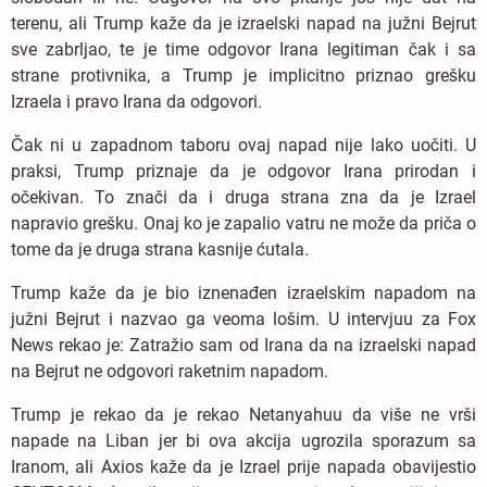
terenu, ali Trump kaže da je izraelski napad na južni Bejrut
sve zabrljao, te je time odgovor Irana legitiman čak i sa
strane protivnika, a Trump je implicitno priznao grešku
Izraela i pravo Irana da odgovori.
Čak ni u zapadnom taboru ovaj napad nije lako uočiti. U
praksi, Trump priznaje da je odgovor Irana prirodan i
očekivan. To znači da i druga strana zna da je Izrael
napravio grešku. Onaj ko je zapalio vatru ne može da priča o
tome da je druga strana kasnije ćutala.
Trump kaže da je bio iznenađen izraelskim napadom na
južni Bejrut i nazvao ga veoma lošim. U intervjuu za Fox
News rekao je: Zatražio sam od Irana da na izraelski napad
na Bejrut ne odgovori raketnim napadom.
Trump je rekao da je rekao Netanyahuu da više ne vrši
napade na Liban jer bi ova akcija ugrozila sporazum sa
Iranom, ali Axios kaže da je Izrael prije napada obavijestio