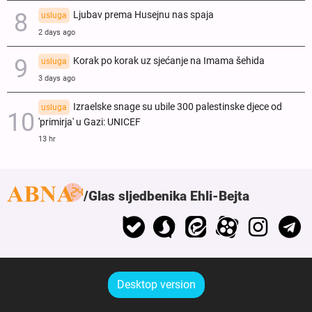
Ljubav prema Husejnu nas spaja
usluga
2 days ago
Korak po korak uz sjećanje na Imama šehida
usluga
3 days ago
Izraelske snage su ubile 300 palestinske djece od
usluga
'primirja' u Gazi: UNICEF
13 hr
Glas sljedbenika Ehli-Bejta
Desktop version