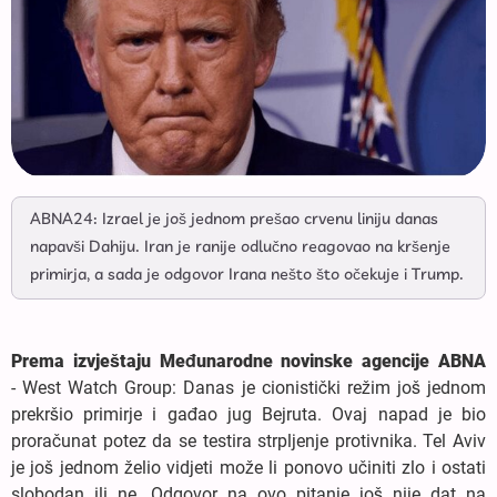
ABNA24: Izrael je još jednom prešao crvenu liniju danas
napavši Dahiju. Iran je ranije odlučno reagovao na kršenje
primirja, a sada je odgovor Irana nešto što očekuje i Trump.
Prema izvještaju Međunarodne novinske agencije ABNA
- West Watch Group: Danas je cionistički režim još jednom
prekršio primirje i gađao jug Bejruta. Ovaj napad je bio
proračunat potez da se testira strpljenje protivnika. Tel Aviv
je još jednom želio vidjeti može li ponovo učiniti zlo i ostati
slobodan ili ne. Odgovor na ovo pitanje još nije dat na