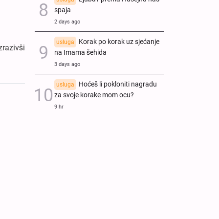
spaja
2 days ago
Korak po korak uz sjećanje
usluga
zrazivši
na Imama šehida
3 days ago
Hoćeš li pokloniti nagradu
usluga
za svoje korake mom ocu?
9 hr