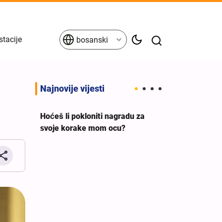
stacije
bosanski
Najnovije vijesti
Hoćeš li pokloniti nagradu za
svoje korake mom ocu?
eva
Britanski sindi
a ne
premijera da 
g
podršku ileg
izraelskom rat