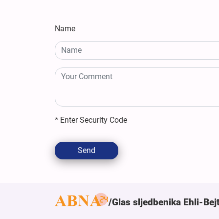
Name
*
Enter Security Code
Send
Glas sljedbenika Ehli-Bej