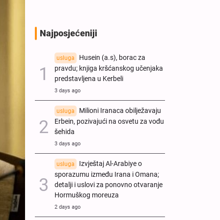
Najposjećeniji
Husein (a.s), borac za
usluga
pravdu; knjiga kršćanskog učenjaka
predstavljena u Kerbeli
3 days ago
Milioni Iranaca obilježavaju
usluga
Erbein, pozivajući na osvetu za vođu
šehida
3 days ago
Izvještaj Al-Arabiye o
usluga
sporazumu između Irana i Omana;
detalji i uslovi za ponovno otvaranje
Hormuškog moreuza
2 days ago