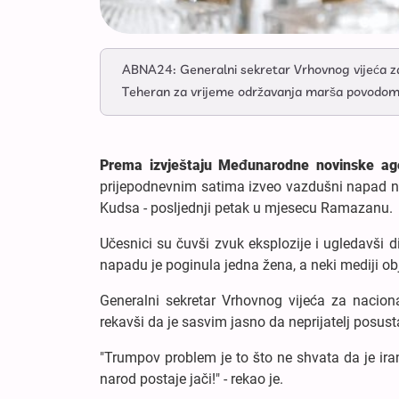
ABNA24: Generalni sekretar Vrhovnog vijeća za 
Teheran za vrijeme održavanja marša povodo
Prema izvještaju Međunarodne novinske age
prijepodnevnim satima izveo vazdušni napad na 
Kudsa - posljednji petak u mjesecu Ramazanu.
Učesnici su čuvši zvuk eksplozije i ugledavši di
napadu je poginula jedna žena, a neki mediji obja
Generalni sekretar Vrhovnog vijeća za nacional
rekavši da je sasvim jasno da neprijatelj posust
"Trumpov problem je to što ne shvata da je irans
narod postaje jači!" - rekao je.