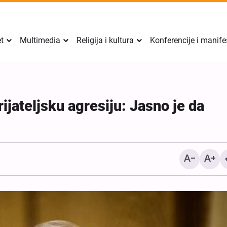
et
Multimedia
Religija i kultura
Konferencije i manife
rijateljsku agresiju: Jasno je da
Sigurnost Perzijskog zalj
mora doći iznutra regije, 
izvana: zamjenik iransko
ministra vanjskih poslova