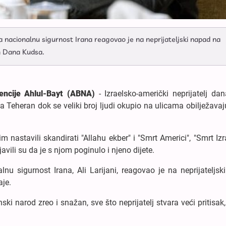
nacionalnu sigurnost Irana reagovao je na neprijateljski napad na
m Dana Kudsa.
ncije Ahlul-Bayt (ABNA)
- Izraelsko-američki neprijatelj da
Teheran dok se veliki broj ljudi okupio na ulicama obilježava
m nastavili skandirati "Allahu ekber" i "Smrt Americi", "Smrt Izr
vili su da je s njom poginulo i njeno dijete.
nu sigurnost Irana, Ali Larijani, reagovao je na neprijateljs
aje.
ki narod zreo i snažan, sve što neprijatelj stvara veći pritisak,