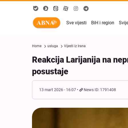
Sve vijesti
BiH i region
Svij
Home
usluga
Vijesti iz Irana
Reakcija Larijanija na nep
posustaje
13 mart 2026 - 16:07
News ID: 1791408