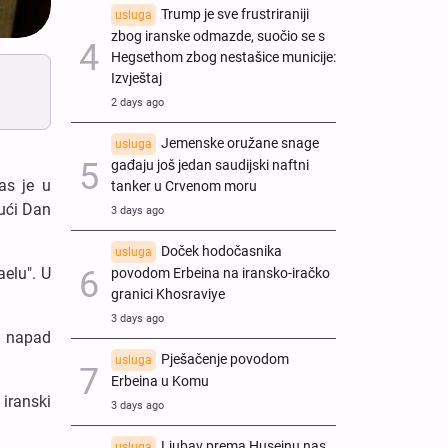
Trump je sve frustriraniji
usluga
zbog iranske odmazde, suočio se s
Hegsethom zbog nestašice municije:
Izvještaj
2 days ago
Jemenske oružane snage
usluga
gađaju još jedan saudijski naftni
nas je u
tanker u Crvenom moru
jući Dan
3 days ago
Doček hodočasnika
usluga
aelu". U
povodom Erbeina na iransko-iračko
granici Khosraviye
3 days ago
ki napad
Pješačenje povodom
usluga
Erbeina u Komu
 iranski
3 days ago
Ljubav prema Husejnu nas
usluga