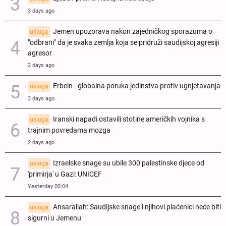
3 days ago
Jemen upozorava nakon zajedničkog sporazuma o
usluga
"odbrani" da je svaka zemlja koja se pridruži saudijskoj agresiji
agresor
2 days ago
Erbein - globalna poruka jedinstva protiv ugnjetavanja
usluga
3 days ago
Iranski napadi ostavili stotine američkih vojnika s
usluga
trajnim povredama mozga
2 days ago
Izraelske snage su ubile 300 palestinske djece od
usluga
'primirja' u Gazi: UNICEF
Yesterday 00:04
Ansarallah: Saudijske snage i njihovi plaćenici neće biti
usluga
sigurni u Jemenu