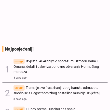
Najposjećeniji
Izvještaj Al-Arabiye o sporazumu između Irana i
usluga
Omana; detalji i uslovi za ponovno otvaranje Hormuškog
moreuza
3 days ago
Trump je sve frustriraniji zbog iranske odmazde,
usluga
suočio se s Hegsethom zbog nestašice municije: Izvještaj
3 days ago
Ljubav prema Husejnu nas spaja
usluga