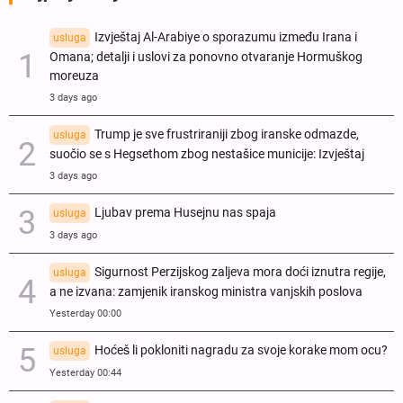
Izvještaj Al-Arabiye o sporazumu između Irana i
usluga
Omana; detalji i uslovi za ponovno otvaranje Hormuškog
moreuza
3 days ago
Trump je sve frustriraniji zbog iranske odmazde,
usluga
suočio se s Hegsethom zbog nestašice municije: Izvještaj
3 days ago
Ljubav prema Husejnu nas spaja
usluga
3 days ago
Sigurnost Perzijskog zaljeva mora doći iznutra regije,
usluga
a ne izvana: zamjenik iranskog ministra vanjskih poslova
Yesterday 00:00
Hoćeš li pokloniti nagradu za svoje korake mom ocu?
usluga
Yesterday 00:44