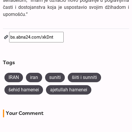
šehadetom, imam je označio novo poglavlje u poglavljima
časti i dostojanstva koja je uspostavio svojim džihadom i
upornošću.“
Tags
IRAN
iran
suniti
šiiti i sunniti
šehid hamenei
ajetullah hamenei
Your Comment