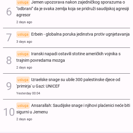
Jemen upozorava nakon zajedničkog sporazuma o
usluga
"odbrani" da je svaka zemlja koja se pridruži saudijskoj agresiji
agresor
2 days ago
Erbein - globalna poruka jedinstva protiv ugnjetavanja
usluga
3 days ago
Iranski napadi ostavili stotine američkih vojnika s
usluga
trajnim povredama mozga
2 days ago
Izraelske snage su ubile 300 palestinske djece od
usluga
'primirja' u Gazi: UNICEF
Yesterday 00:04
Ansarallah: Saudijske snage i njihovi plaćenici neće biti
usluga
sigurni u Jemenu
2 days ago