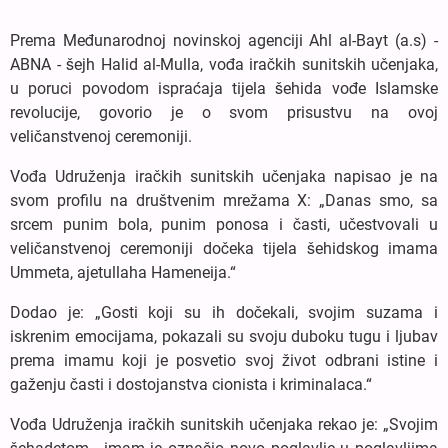
Prema Međunarodnoj novinskoj agenciji Ahl al-Bayt (a.s) -
ABNA - šejh Halid al-Mulla, vođa iračkih sunitskih učenjaka,
u poruci povodom ispraćaja tijela šehida vođe Islamske
revolucije, govorio je o svom prisustvu na ovoj
veličanstvenoj ceremoniji.
Vođa Udruženja iračkih sunitskih učenjaka napisao je na
svom profilu na društvenim mrežama X: „Danas smo, sa
srcem punim bola, punim ponosa i časti, učestvovali u
veličanstvenoj ceremoniji dočeka tijela šehidskog imama
Ummeta, ajetullaha Hameneija.“
Dodao je: „Gosti koji su ih dočekali, svojim suzama i
iskrenim emocijama, pokazali su svoju duboku tugu i ljubav
prema imamu koji je posvetio svoj život odbrani istine i
gaženju časti i dostojanstva cionista i kriminalaca.“
Vođa Udruženja iračkih sunitskih učenjaka rekao je: „Svojim