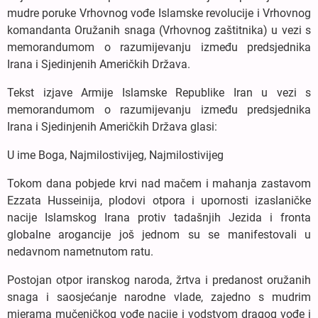
mudre poruke Vrhovnog vođe Islamske revolucije i Vrhovnog
komandanta Oružanih snaga (Vrhovnog zaštitnika) u vezi s
memorandumom o razumijevanju između predsjednika
Irana i Sjedinjenih Američkih Država.
Tekst izjave Armije Islamske Republike Iran u vezi s
memorandumom o razumijevanju između predsjednika
Irana i Sjedinjenih Američkih Država glasi:
U ime Boga, Najmilostivijeg, Najmilostivijeg
Tokom dana pobjede krvi nad mačem i mahanja zastavom
Ezzata Husseinija, plodovi otpora i upornosti izaslaničke
nacije Islamskog Irana protiv tadašnjih Jezida i fronta
globalne arogancije još jednom su se manifestovali u
nedavnom nametnutom ratu.
Postojan otpor iranskog naroda, žrtva i predanost oružanih
snaga i saosjećanje narodne vlade, zajedno s mudrim
mjerama mučeničkog vođe nacije i vodstvom dragog vođe i