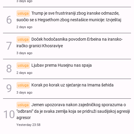
3 days ago
Trump je sve frustriraniji zbog iranske odmazde,
usluga
suočio se s Hegsethom zbog nestašice municije: Izvještaj
2 days ago
Doček hodočasnika povodom Erbeina na iransko-
usluga
iračko granici Khosraviye
3 days ago
Ljubav prema Husejnu nas spaja
usluga
2 days ago
Korak po korak uz sjećanje na Imama šehida
usluga
3 days ago
Jemen upozorava nakon zajedničkog sporazuma o
usluga
"odbrani" da je svaka zemlja koja se pridruži saudijskoj agresiji
agresor
Yesterday 23:58