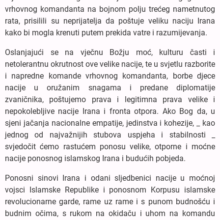
vrhovnog komandanta na bojnom polju trećeg nametnutog
rata, prisilili su neprijatelja da poštuje veliku naciju Irana
kako bi mogla krenuti putem prekida vatre i razumijevanja.
Oslanjajući se na vječnu Božju moć, kulturu časti i
netolerantnu okrutnost ove velike nacije, te u svjetlu razborite
i napredne komande vrhovnog komandanta, borbe djece
nacije u oružanim snagama i predane diplomatije
zvaničnika, poštujemo prava i legitimna prava velike i
nepokolebljive nacije Irana i fronta otpora. Ako Bog da, u
sjeni jačanja nacionalne empatije, jedinstva i kohezije, _ kao
jednog od najvažnijih stubova uspjeha i stabilnosti _
svjedočit ćemo rastućem ponosu velike, otporne i moćne
nacije ponosnog islamskog Irana i budućih pobjeda.
Ponosni sinovi Irana i odani sljedbenici nacije u moćnoj
vojsci Islamske Republike i ponosnom Korpusu islamske
revolucionarne garde, rame uz rame i s punom budnošću i
budnim očima, s rukom na okidaču i uhom na komandu