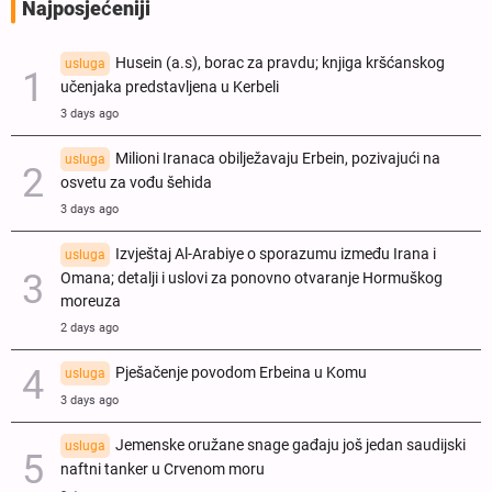
Najposjećeniji
Husein (a.s), borac za pravdu; knjiga kršćanskog
usluga
učenjaka predstavljena u Kerbeli
3 days ago
Milioni Iranaca obilježavaju Erbein, pozivajući na
usluga
osvetu za vođu šehida
3 days ago
Izvještaj Al-Arabiye o sporazumu između Irana i
usluga
Omana; detalji i uslovi za ponovno otvaranje Hormuškog
moreuza
2 days ago
Pješačenje povodom Erbeina u Komu
usluga
3 days ago
Jemenske oružane snage gađaju još jedan saudijski
usluga
naftni tanker u Crvenom moru