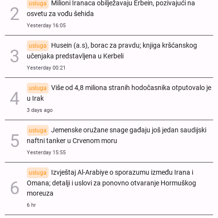
Milioni Iranaca obilježavaju Erbein, pozivajući na
usluga
osvetu za vođu šehida
Yesterday 16:05
Husein (a.s), borac za pravdu; knjiga kršćanskog
usluga
učenjaka predstavljena u Kerbeli
Yesterday 00:21
Više od 4,8 miliona stranih hodočasnika otputovalo je
usluga
u Irak
3 days ago
Jemenske oružane snage gađaju još jedan saudijski
usluga
naftni tanker u Crvenom moru
Yesterday 15:55
Izvještaj Al-Arabiye o sporazumu između Irana i
usluga
Omana; detalji i uslovi za ponovno otvaranje Hormuškog
moreuza
6 hr