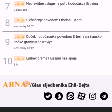
Neprekidne usluge na putu hodočašća Erbeina
usluga
2 days ago
Pješačenje povodom Erbeina u Komu
usluga
Yesterday 00:02
Doček hodočasnika povodom Erbeina na iransko-
usluga
iračko granici Khosraviye
Yesterday 00:42
Ljubav prema Husejnu nas spaja
usluga
6 hr
Glas sljedbenika Ehli-Bejta