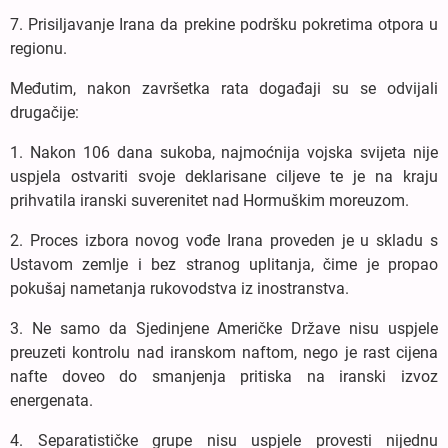
7. Prisiljavanje Irana da prekine podršku pokretima otpora u
regionu.
Međutim, nakon završetka rata događaji su se odvijali
drugačije:
1. Nakon 106 dana sukoba, najmoćnija vojska svijeta nije
uspjela ostvariti svoje deklarisane ciljeve te je na kraju
prihvatila iranski suverenitet nad Hormuškim moreuzom.
2. Proces izbora novog vođe Irana proveden je u skladu s
Ustavom zemlje i bez stranog uplitanja, čime je propao
pokušaj nametanja rukovodstva iz inostranstva.
3. Ne samo da Sjedinjene Američke Države nisu uspjele
preuzeti kontrolu nad iranskom naftom, nego je rast cijena
nafte doveo do smanjenja pritiska na iranski izvoz
energenata.
4. Separatističke grupe nisu uspjele provesti nijednu