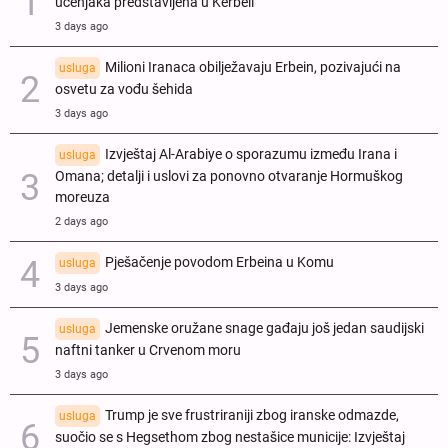
učenjaka predstavljena u Kerbeli
3 days ago
Milioni Iranaca obilježavaju Erbein, pozivajući na
usluga
osvetu za vođu šehida
3 days ago
Izvještaj Al-Arabiye o sporazumu između Irana i
usluga
Omana; detalji i uslovi za ponovno otvaranje Hormuškog
moreuza
2 days ago
Pješačenje povodom Erbeina u Komu
usluga
3 days ago
Jemenske oružane snage gađaju još jedan saudijski
usluga
naftni tanker u Crvenom moru
3 days ago
Trump je sve frustriraniji zbog iranske odmazde,
usluga
suočio se s Hegsethom zbog nestašice municije: Izvještaj