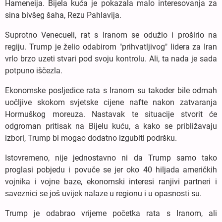
Hameneija. Bijela kuća je pokazala malo interesovanja za
sina bivšeg šaha, Rezu Pahlavija.
Suprotno Venecueli, rat s Iranom se odužio i proširio na
regiju. Trump je želio odabirom "prihvatljivog" lidera za Iran
vrlo brzo uzeti stvari pod svoju kontrolu. Ali, ta nada je sada
potpuno iščezla.
Ekonomske posljedice rata s Iranom su također bile odmah
uočljive skokom svjetske cijene nafte nakon zatvaranja
Hormuškog moreuza. Nastavak te situacije stvorit će
odgroman pritisak na Bijelu kuću, a kako se približavaju
izbori, Trump bi mogao dodatno izgubiti podršku.
Istovremeno, nije jednostavno ni da Trump samo tako
proglasi pobjedu i povuče se jer oko 40 hiljada američkih
vojnika i vojne baze, ekonomski interesi ranjivi partneri i
saveznici se još uvijek nalaze u regionu i u opasnosti su.
Trump je odabrao vrijeme početka rata s Iranom, ali