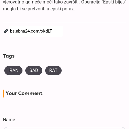
vjerovatno ga neće moći tako završiti. Operacija "Epski bijes"
mogla bi se pretvoriti u epski poraz.
Tags
IRAN
SAD
RAT
Your Comment
Name