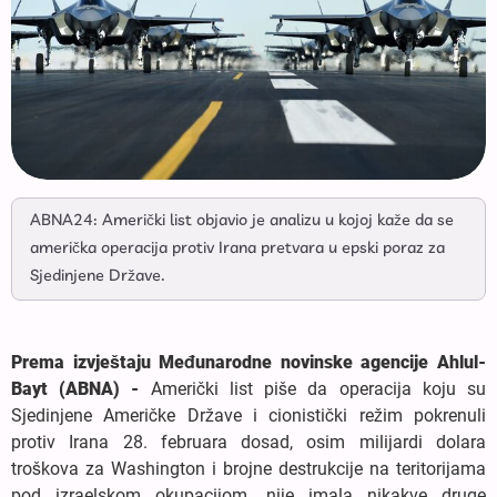
ABNA24: Američki list objavio je analizu u kojoj kaže da se
američka operacija protiv Irana pretvara u epski poraz za
Sjedinjene Države.
Prema izvještaju Međunarodne novinske agencije Ahlul-
Bayt (ABNA) -
Američki list piše da operacija koju su
Sjedinjene Američke Države i cionistički režim pokrenuli
protiv Irana 28. februara dosad, osim milijardi dolara
troškova za Washington i brojne destrukcije na teritorijama
pod izraelskom okupacijom, nije imala nikakve druge