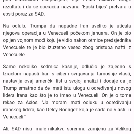
rezultate i da se operacija nazvana "Epski bijes" pretvara u
epski poraz za SAD.
Na odluku Trumpa da napadne Iran uveliko je uticala
njegova operacija u Venecueli počekom januara. On je bio
opijen vojnom moći koju je vidio nakon otmice predsjednika
Venecuele te je bio izuzetno veseo zbog pristupa nafti iz
Venecuele.
Samo nekoliko sedmica kasnije, odlučio je zajedno s
Izraelom napasti Iran s ciljem svrgavanja tamošnje vlasti,
nastavlja ovaj američki list u svojoj analizi i dodaje da je
Trump smatrao da će imati istu ulogu u određivanju novog
lidera Irana kao što je to imao u Venecueli. On je o tome
rekao za Axios: "Ja moram imati odluku u određivanju
iranskog lidera, kao Delcy Rodrigez koja je sada na vlasti u
Venecueli."
Ali, SAD nisu imale nikakvu spremnu zamjenu za Velikog