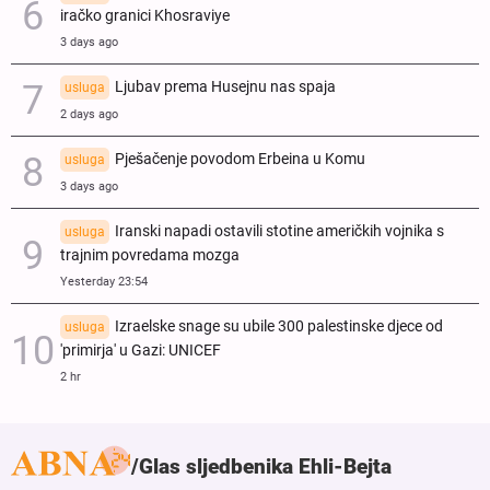
iračko granici Khosraviye
3 days ago
Ljubav prema Husejnu nas spaja
usluga
2 days ago
Pješačenje povodom Erbeina u Komu
usluga
3 days ago
Iranski napadi ostavili stotine američkih vojnika s
usluga
trajnim povredama mozga
Yesterday 23:54
Izraelske snage su ubile 300 palestinske djece od
usluga
'primirja' u Gazi: UNICEF
2 hr
Glas sljedbenika Ehli-Bejta