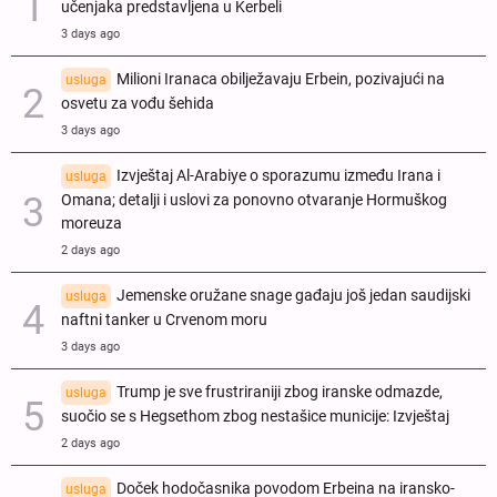
učenjaka predstavljena u Kerbeli
3 days ago
Milioni Iranaca obilježavaju Erbein, pozivajući na
usluga
osvetu za vođu šehida
3 days ago
Izvještaj Al-Arabiye o sporazumu između Irana i
usluga
Omana; detalji i uslovi za ponovno otvaranje Hormuškog
moreuza
2 days ago
Jemenske oružane snage gađaju još jedan saudijski
usluga
naftni tanker u Crvenom moru
3 days ago
Trump je sve frustriraniji zbog iranske odmazde,
usluga
suočio se s Hegsethom zbog nestašice municije: Izvještaj
2 days ago
Doček hodočasnika povodom Erbeina na iransko-
usluga