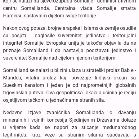
koji se nalazi na sjeverozapadu Somalije i administrativnom
centru Somalilanda. Centralna vlada Somalije smatra
Hargeisu sastavnim dijelom svoje teritorije.
Nakon ovog poteza, brojne arapske i islamske zemlje osudile
su posjetu i naglasile suverenitet, jedinstvo i teritorijalni
integritet Somalije. Evropska unija je također objavila da ne
priznaje Somaliland i da nastavlja podržavati jedinstvo i
suverenitet Somalije nad cijelom njenom teritorijom.
Somaliland se nalazi u blizini ulaza u strateški prolaz Bab el-
Mandeb; ​​vitalni prolaz koji povezuje Indijski okean sa
Sueskim kanalom i jedan je od najprometnijih globalnih
trgovinskih puteva. Ova geopolitička lokacija učinila je regiju
osjetljivom tačkom u jednačinama stranih sila.
Nedavne izjave zvaničnika Somalilanda o davanju
mineralnih i vojnih koncesija Sjedinjenim Državama dolaze
u vrijeme kada se napori za sticanje međunarodnog
legitimiteta kroz veze sa stranim silama suočavaju s