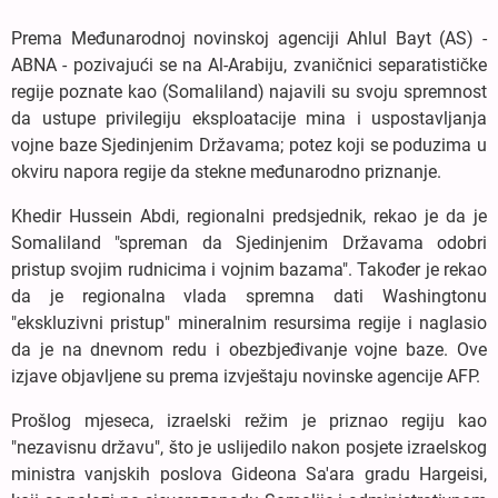
Prema Međunarodnoj novinskoj agenciji Ahlul Bayt (AS) -
ABNA - pozivajući se na Al-Arabiju, zvaničnici separatističke
regije poznate kao (Somaliland) najavili su svoju spremnost
da ustupe privilegiju eksploatacije mina i uspostavljanja
vojne baze Sjedinjenim Državama; potez koji se poduzima u
okviru napora regije da stekne međunarodno priznanje.
Khedir Hussein Abdi, regionalni predsjednik, rekao je da je
Somaliland "spreman da Sjedinjenim Državama odobri
pristup svojim rudnicima i vojnim bazama". Također je rekao
da je regionalna vlada spremna dati Washingtonu
"ekskluzivni pristup" mineralnim resursima regije i naglasio
da je na dnevnom redu i obezbjeđivanje vojne baze. Ove
izjave objavljene su prema izvještaju novinske agencije AFP.
Prošlog mjeseca, izraelski režim je priznao regiju kao
"nezavisnu državu", što je uslijedilo nakon posjete izraelskog
ministra vanjskih poslova Gideona Sa'ara gradu Hargeisi,