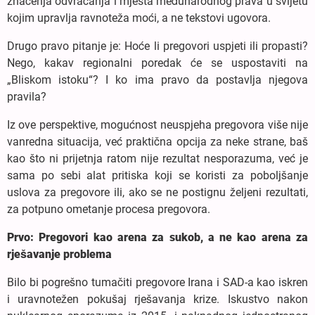
značenja odvraćanja i mjesta međunarodnog prava u svijetu
kojim upravlja ravnoteža moći, a ne tekstovi ugovora.
Drugo pravo pitanje je: Hoće li pregovori uspjeti ili propasti?
Nego, kakav regionalni poredak će se uspostaviti na
„Bliskom istoku“? I ko ima pravo da postavlja njegova
pravila?
Iz ove perspektive, mogućnost neuspjeha pregovora više nije
vanredna situacija, već praktična opcija za neke strane, baš
kao što ni prijetnja ratom nije rezultat nesporazuma, već je
sama po sebi alat pritiska koji se koristi za poboljšanje
uslova za pregovore ili, ako se ne postignu željeni rezultati,
za potpuno ometanje procesa pregovora.
Prvo: Pregovori kao arena za sukob, a ne kao arena za
rješavanje problema
Bilo bi pogrešno tumačiti pregovore Irana i SAD-a kao iskren
i uravnotežen pokušaj rješavanja krize. Iskustvo nakon