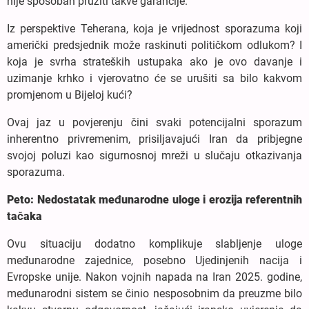
nije sposoban pružiti takve garancije.
Iz perspektive Teherana, koja je vrijednost sporazuma koji
američki predsjednik može raskinuti političkom odlukom? I
koja je svrha strateških ustupaka ako je ovo davanje i
uzimanje krhko i vjerovatno će se urušiti sa bilo kakvom
promjenom u Bijeloj kući?
Ovaj jaz u povjerenju čini svaki potencijalni sporazum
inherentno privremenim, prisiljavajući Iran da pribjegne
svojoj poluzi kao sigurnosnoj mreži u slučaju otkazivanja
sporazuma.
Peto: Nedostatak međunarodne uloge i erozija referentnih
tačaka
Ovu situaciju dodatno komplikuje slabljenje uloge
međunarodne zajednice, posebno Ujedinjenih nacija i
Evropske unije. Nakon vojnih napada na Iran 2025. godine,
međunarodni sistem se činio nesposobnim da preuzme bilo