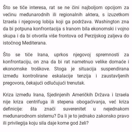
Što se tiče interesa, rat se ne čini najboljom opcijom za
većinu međunarodnih ili regionalnih aktera, s izuzetkom
Izraela i njegovog lobija koji ga podržava. Washington zna
da bi potpuna konfrontacija s Iranom bila ekonomski i vojno
skupa i da bi otvorila više frontova od Perzijskog zaljeva do
istočnog Mediterana.
Što se tiče Irana, uprkos njegovoj spremnosti za
konfrontaciju, on zna da bi rat nametnuo velike domaće i
ekonomske troškove. Stoga je situacija suspendirana
između kontrolirane eskalacije tenzija i zaustavljenih
pregovora, čekajući odlučujući trenutak.
Kriza između Irana, Sjedinjenih Američkih Država i Izraela
nije kriza centrifuga ili stepena obogaćivanja, već kriza
definicije: šta znači suverenitet u nejednakom
međunarodnom sistemu? Da li je to jednako zakonsko pravo
ili privilegija koju sila daje kome god želi?