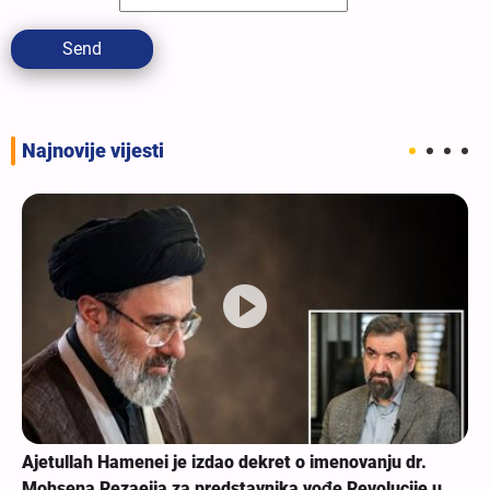
Send
Najnovije vijesti
Ajetullah Hamenei je izdao dekret o imenovanju dr.
Mohsena Rezaeija za predstavnika vođe Revolucije u