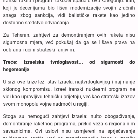
Iranski raketni program također spada u ovu kategoriju. Iran,
koji je decenijama bio lišen modernizacije svojih zračnih
snaga zbog sankcija, vidi balističke rakete kao jedino
dostupno sredstvo odvraćanja.
Za Teheran, zahtjevi za demontiranjem ovih raketa nisu
sigurnosna mjera, već pokušaj da ga se lišava prava na
odbranu i učini strateški ranjivim.
Treće: Izraelska tvrdoglavost... od sigurnosti do
hegemonije
U srži ove krize leži stav Izraela, najtvrdoglavijeg i najmanje
sklonog kompromisu. Izrael iranski nuklearni program ne
vidi kao upravljivu tehničku prijetnju, već kao strateški izazov
svom monopolu vojne nadmoći u regiji.
Stoga su nemogući zahtjevi Izraela: nulto obogaćivanje,
demontiranje raketnog programa, prekid veza s regionalnim
saveznicima. Ovi uslovi nisu usmjereni na sprječavanje