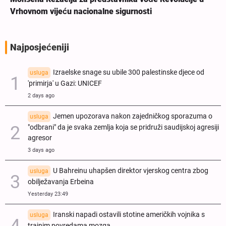
Vrhovnom vijeću nacionalne sigurnosti
Najposjećeniji
Izraelske snage su ubile 300 palestinske djece od
usluga
'primirja' u Gazi: UNICEF
2 days ago
Jemen upozorava nakon zajedničkog sporazuma o
usluga
"odbrani" da je svaka zemlja koja se pridruži saudijskoj agresiji
agresor
3 days ago
U Bahreinu uhapšen direktor vjerskog centra zbog
usluga
obilježavanja Erbeina
Yesterday 23:49
Iranski napadi ostavili stotine američkih vojnika s
usluga
trajnim povredama mozga