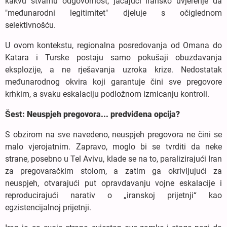
kakvu stvarnu odgovornost, jačajući iransko uvjerenje da
"međunarodni legitimitet" djeluje s očiglednom
selektivnošću.
U ovom kontekstu, regionalna posredovanja od Omana do
Katara i Turske postaju samo pokušaji obuzdavanja
eksplozije, a ne rješavanja uzroka krize. Nedostatak
međunarodnog okvira koji garantuje čini sve pregovore
krhkim, a svaku eskalaciju podložnom izmicanju kontroli.
Šest: Neuspjeh pregovora... predviđena opcija?
S obzirom na sve navedeno, neuspjeh pregovora ne čini se
malo vjerojatnim. Zapravo, moglo bi se tvrditi da neke
strane, posebno u Tel Avivu, klade se na to, paralizirajući Iran
za pregovaračkim stolom, a zatim ga okrivljujući za
neuspjeh, otvarajući put opravdavanju vojne eskalacije i
reproducirajući narativ o „iranskoj prijetnji“ kao
egzistencijalnoj prijetnji.