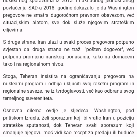
nuklearnog sporazuma iz 2015. i naknadnog jednostranog
povlačenja SAD-a 2018. godine dokazalo je da Washington
pregovore ne smatra dugoročnom pravnom obavezom, već
situacijskim alatom, sve dok služe njegovim strateškim
ciljevima.
S druge strane, Iran ulazi u svaki proces pregovora potpuno
svjestan da druga strana ne traži "pošten dogovor", već
potpunu promjenu iranskog ponašanja, kako na domaćem
tako i na regionalnom nivou.
Stoga, Teheran insistira na ograničavanju pregovora na
nuklearni program i odbija uključiti svoj raketni program ili
regionalne saveze, ne iz tvrdoglavosti, već kao odbranu svog
temeljnog suvereniteta.
Osnovna dilema ovdje je sljedeća: Washington, pod
pritiskom Izraela, želi sporazum koji bi vratio Iran u poziciju
strateške sputanosti, dok Teheran svaki sporazum koji
smanjuje njegovu moć vidi kao recept za predaju ili buduće