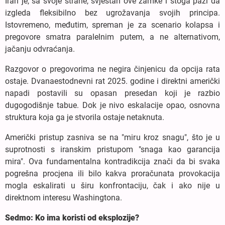
Iran je, sa svoje strane, svjestan ove zamke i stoga pazi da
izgleda fleksibilno bez ugrožavanja svojih principa.
Istovremeno, međutim, spreman je za scenario kolapsa i
pregovore smatra paralelnim putem, a ne alternativom,
jačanju odvraćanja.
Razgovor o pregovorima ne negira činjenicu da opcija rata
ostaje. Dvanaestodnevni rat 2025. godine i direktni američki
napadi postavili su opasan presedan koji je razbio
dugogodišnje tabue. Dok je nivo eskalacije opao, osnovna
struktura koja ga je stvorila ostaje netaknuta.
Američki pristup zasniva se na "miru kroz snagu", što je u
suprotnosti s iranskim pristupom "snaga kao garancija
mira". Ova fundamentalna kontradikcija znači da bi svaka
pogrešna procjena ili bilo kakva proračunata provokacija
mogla eskalirati u širu konfrontaciju, čak i ako nije u
direktnom interesu Washingtona.
Sedmo: Ko ima koristi od eksplozije?