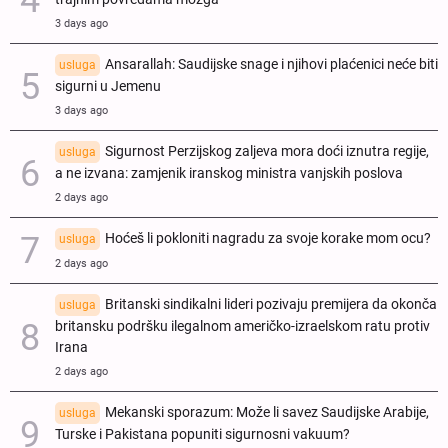
3 days ago
Ansarallah: Saudijske snage i njihovi plaćenici neće biti
usluga
sigurni u Jemenu
3 days ago
Sigurnost Perzijskog zaljeva mora doći iznutra regije,
usluga
a ne izvana: zamjenik iranskog ministra vanjskih poslova
2 days ago
Hoćeš li pokloniti nagradu za svoje korake mom ocu?
usluga
2 days ago
Britanski sindikalni lideri pozivaju premijera da okonča
usluga
britansku podršku ilegalnom američko-izraelskom ratu protiv
Irana
2 days ago
Mekanski sporazum: Može li savez Saudijske Arabije,
usluga
Turske i Pakistana popuniti sigurnosni vakuum?