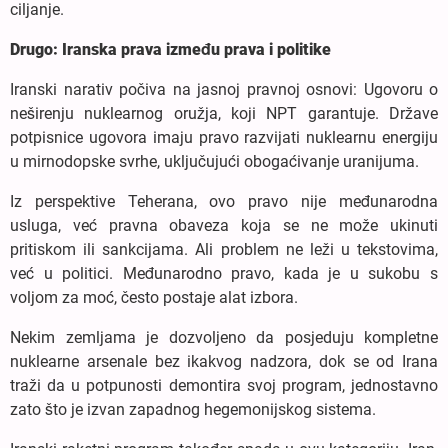
ciljanje.
Drugo: Iranska prava između prava i politike
Iranski narativ počiva na jasnoj pravnoj osnovi: Ugovoru o
neširenju nuklearnog oružja, koji NPT garantuje. Države
potpisnice ugovora imaju pravo razvijati nuklearnu energiju
u mirnodopske svrhe, uključujući obogaćivanje uranijuma.
Iz perspektive Teherana, ovo pravo nije međunarodna
usluga, već pravna obaveza koja se ne može ukinuti
pritiskom ili sankcijama. Ali problem ne leži u tekstovima,
već u politici. Međunarodno pravo, kada je u sukobu s
voljom za moć, često postaje alat izbora.
Nekim zemljama je dozvoljeno da posjeduju kompletne
nuklearne arsenale bez ikakvog nadzora, dok se od Irana
traži da u potpunosti demontira svoj program, jednostavno
zato što je izvan zapadnog hegemonijskog sistema.