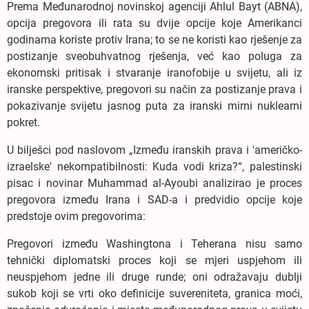
Prema Međunarodnoj novinskoj agenciji Ahlul Bayt (ABNA),
opcija pregovora ili rata su dvije opcije koje Amerikanci
godinama koriste protiv Irana; to se ne koristi kao rješenje za
postizanje sveobuhvatnog rješenja, već kao poluga za
ekonomski pritisak i stvaranje iranofobije u svijetu, ali iz
iranske perspektive, pregovori su način za postizanje prava i
pokazivanje svijetu jasnog puta za iranski mirni nuklearni
pokret.
U bilješci pod naslovom „Između iranskih prava i 'američko-
izraelske' nekompatibilnosti: Kuda vodi kriza?“, palestinski
pisac i novinar Muhammad al-Ayoubi analizirao je proces
pregovora između Irana i SAD-a i predvidio opcije koje
predstoje ovim pregovorima:
Pregovori između Washingtona i Teherana nisu samo
tehnički diplomatski proces koji se mjeri uspjehom ili
neuspjehom jedne ili druge runde; oni odražavaju dublji
sukob koji se vrti oko definicije suvereniteta, granica moći,