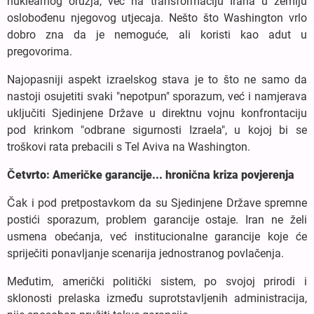
nuklearnog oružja, već na transformaciju Irana u zemlju
oslobođenu njegovog utjecaja. Nešto što Washington vrlo
dobro zna da je nemoguće, ali koristi kao adut u
pregovorima.
Najopasniji aspekt izraelskog stava je to što ne samo da
nastoji osujetiti svaki "nepotpun" sporazum, već i namjerava
uključiti Sjedinjene Države u direktnu vojnu konfrontaciju
pod krinkom "odbrane sigurnosti Izraela", u kojoj bi se
troškovi rata prebacili s Tel Aviva na Washington.
Četvrto: Američke garancije... hronična kriza povjerenja
Čak i pod pretpostavkom da su Sjedinjene Države spremne
postići sporazum, problem garancije ostaje. Iran ne želi
usmena obećanja, već institucionalne garancije koje će
spriječiti ponavljanje scenarija jednostranog povlačenja.
Međutim, američki politički sistem, po svojoj prirodi i
sklonosti prelaska između suprotstavljenih administracija,