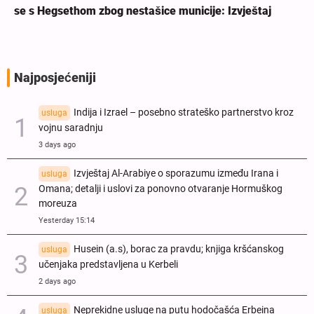
se s Hegsethom zbog nestašice municije: Izvještaj
Najposjećeniji
Indija i Izrael – posebno strateško partnerstvo kroz
usluga
vojnu saradnju
3 days ago
Izvještaj Al-Arabiye o sporazumu između Irana i
usluga
Omana; detalji i uslovi za ponovno otvaranje Hormuškog
moreuza
Yesterday 15:14
Husein (a.s), borac za pravdu; knjiga kršćanskog
usluga
učenjaka predstavljena u Kerbeli
2 days ago
Neprekidne usluge na putu hodočašća Erbeina
usluga