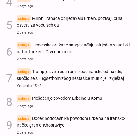
3 days ago
Milioni Iranaca obilježavaju Erbein, pozivajući na
usluga
osvetu za vođu šehida
2 days ago
Jemenske oružane snage gađaju još jedan saudijski
usluga
naftni tanker u Crvenom moru
2 days ago
Trump je sve frustriraniji zbog iranske odmazde,
usluga
suočio se s Hegsethom zbog nestašice municije: Izvještaj
Yesterday 15:42
Pješačenje povodom Erbeina u Komu
usluga
2 days ago
Doček hodočasnika povodom Erbeina na iransko-
usluga
iračko granici Khosraviye
2 days ago