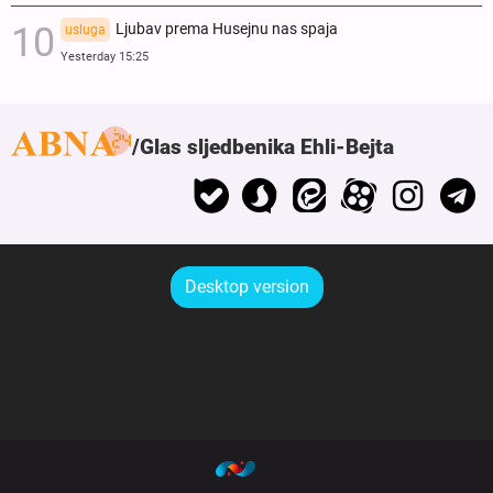
Ljubav prema Husejnu nas spaja
usluga
Yesterday 15:25
Glas sljedbenika Ehli-Bejta
Desktop version