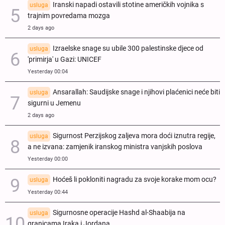
Iranski napadi ostavili stotine američkih vojnika s
usluga
trajnim povredama mozga
2 days ago
Izraelske snage su ubile 300 palestinske djece od
usluga
'primirja' u Gazi: UNICEF
Yesterday 00:04
Ansarallah: Saudijske snage i njihovi plaćenici neće biti
usluga
sigurni u Jemenu
2 days ago
Sigurnost Perzijskog zaljeva mora doći iznutra regije,
usluga
a ne izvana: zamjenik iranskog ministra vanjskih poslova
Yesterday 00:00
Hoćeš li pokloniti nagradu za svoje korake mom ocu?
usluga
Yesterday 00:44
Sigurnosne operacije Hashd al-Shaabija na
usluga
granicama Iraka i Jordana