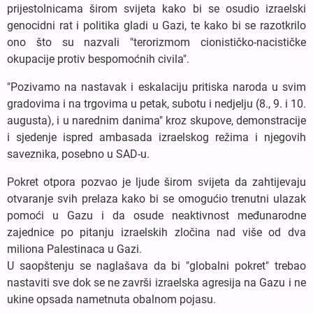
prijestolnicama širom svijeta kako bi se osudio izraelski
genocidni rat i politika gladi u Gazi, te kako bi se razotkrilo
ono što su nazvali "terorizmom cionističko-nacističke
okupacije protiv bespomoćnih civila".
"Pozivamo na nastavak i eskalaciju pritiska naroda u svim
gradovima i na trgovima u petak, subotu i nedjelju (8., 9. i 10.
augusta), i u narednim danima" kroz skupove, demonstracije
i sjedenje ispred ambasada izraelskog režima i njegovih
saveznika, posebno u SAD-u.
Pokret otpora pozvao je ljude širom svijeta da zahtijevaju
otvaranje svih prelaza kako bi se omogućio trenutni ulazak
pomoći u Gazu i da osude neaktivnost međunarodne
zajednice po pitanju izraelskih zločina nad više od dva
miliona Palestinaca u Gazi.
U saopštenju se naglašava da bi "globalni pokret" trebao
nastaviti sve dok se ne završi izraelska agresija na Gazu i ne
ukine opsada nametnuta obalnom pojasu.