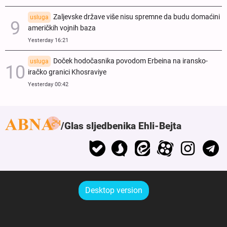
Zaljevske države više nisu spremne da budu domaćini
usluga
američkih vojnih baza
Yesterday 16:21
Doček hodočasnika povodom Erbeina na iransko-
usluga
iračko granici Khosraviye
Yesterday 00:42
Glas sljedbenika Ehli-Bejta
Desktop version