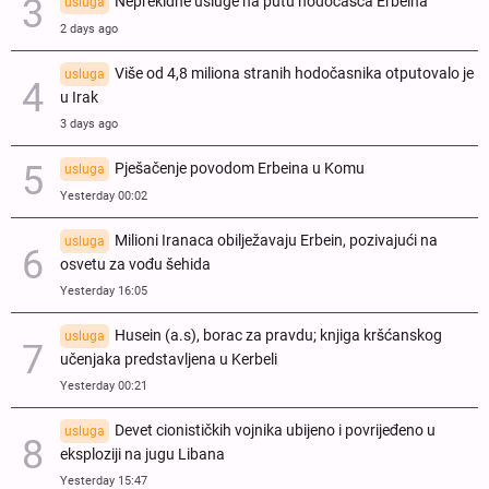
Neprekidne usluge na putu hodočašća Erbeina
usluga
2 days ago
Više od 4,8 miliona stranih hodočasnika otputovalo je
usluga
u Irak
3 days ago
Pješačenje povodom Erbeina u Komu
usluga
Yesterday 00:02
Milioni Iranaca obilježavaju Erbein, pozivajući na
usluga
osvetu za vođu šehida
Yesterday 16:05
Husein (a.s), borac za pravdu; knjiga kršćanskog
usluga
učenjaka predstavljena u Kerbeli
Yesterday 00:21
Devet cionističkih vojnika ubijeno i povrijeđeno u
usluga
eksploziji na jugu Libana
Yesterday 15:47