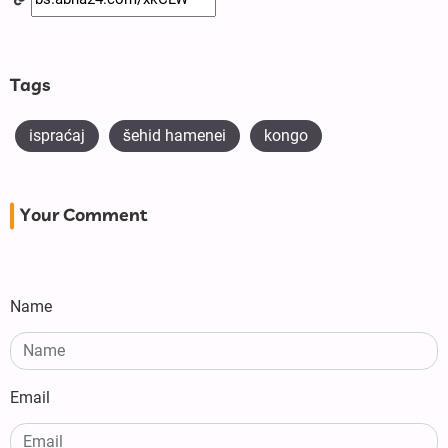
Tags
ispraćaj
šehid hamenei
kongo
Your Comment
Name
Email