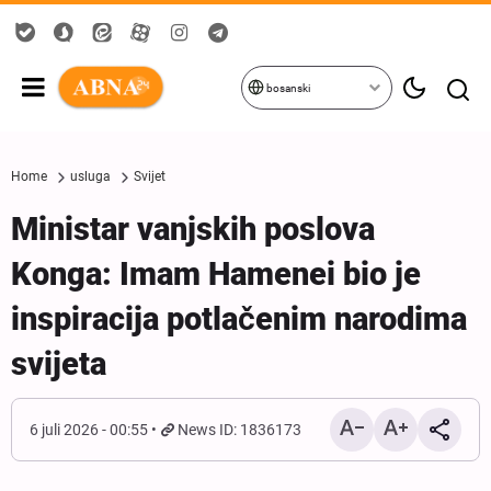
bosanski
Home
usluga
Svijet
Ministar vanjskih poslova
Konga: Imam Hamenei bio je
inspiracija potlačenim narodima
svijeta
6 juli 2026 - 00:55
News ID: 1836173