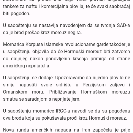
tankere za naftu i komercijalna plovila, te će svaki saobraćaj
biti pogođen.
U saopštenju se nastavlja navođenjem da se tvrdnja SAD-a
da je brod prošao kroz moreuz negira.
Mornarica Korpusa islamske revolucionarne garde također je
u saopštenju objavila da će Hormuški moreuz biti zatvoren
do daljnjeg nakon ponovljenih kršenja primirja od strane
američkog neprijatelja.
U saopštenju se dodaje: Upozoravamo da nijedno plovilo ne
smije napustiti svoje sidrište u Perzijskom zaljevu i
Omanskom moru. Približavanje Hormuškom moreuzu
smatra se saradnjom s neprijateljem.
U saopštenju mornarice IRGC-a navodi se da su pogođena
dva broda koja su pokušavala proći kroz Hormuški moreuz.
Nova runda američkih napada na Iran započela je prije