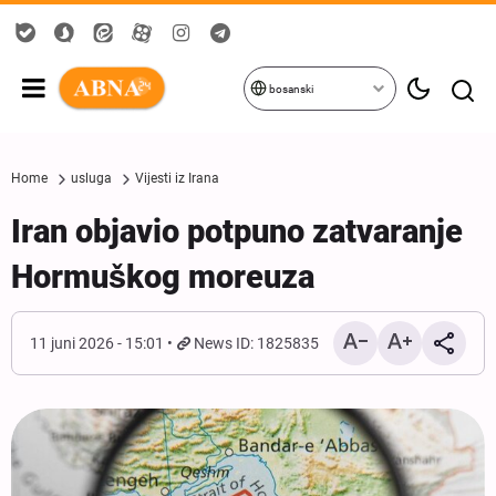
bosanski
Home
usluga
Vijesti iz Irana
Iran objavio potpuno zatvaranje
Hormuškog moreuza
11 juni 2026 - 15:01
News ID: 1825835