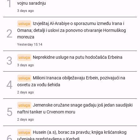
vojnu saradnju
3 days ago
Izvještaj Al-Arabiye o sporazumu između Irana i
usluga
Omana; detalji i uslovi za ponovno otvaranje Hormuškog
moreuza
Yesterday 15:14
Neprekidne usluge na putu hodočašća Erbeina
usluga
3 days ago
Milioni Iranaca obilježavaju Erbein, pozivajući na
usluga
osvetu za vođu šehida
2 days ago
Jemenske oružane snage gađaju još jedan saudijski
usluga
naftni tanker u Crvenom moru
2 days ago
Husein (a.s), borac za pravdu; knjiga kršćanskog
usluga
učenjaka predstavljena u Kerbeli