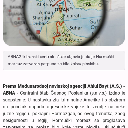
ABNA24: Iranski centralni štab objavio je da je Hormuški
moreuz zatvoren potpuno za bilo kakvu plovidbu.
Prema Međunarodnoj novinskoj agenciji Ahlul Bayt (A.S.) -
ABNA
- Centralni štab Časnog Poslanika (s.a.v.s.) izdao je
saopštenje: U nastavku zla kriminalne Amerike i s obzirom
na početak napada agresorske vojske te zemlje na neke
južne regije u pokrajini Hormozgan, od ovog trenutka, zbog
nesigurnosti u regiji, Hormuški moreuz se proglašava
zatvorenim za prolaz bilo koje vrste plovila, uključujući