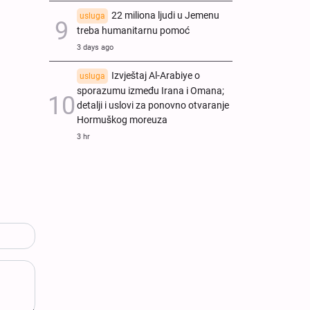
22 miliona ljudi u Jemenu
usluga
treba humanitarnu pomoć
3 days ago
Izvještaj Al-Arabiye o
usluga
sporazumu između Irana i Omana;
detalji i uslovi za ponovno otvaranje
Hormuškog moreuza
3 hr