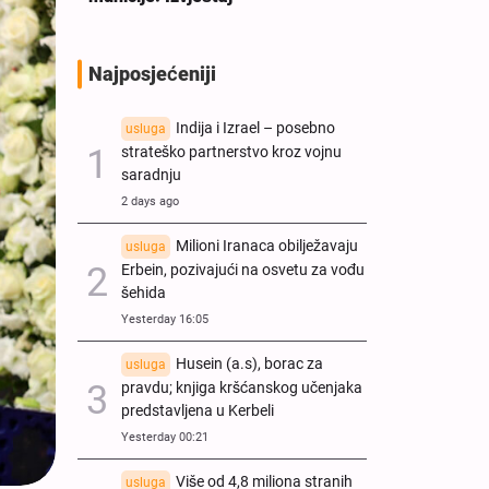
Najposjećeniji
Indija i Izrael – posebno
usluga
strateško partnerstvo kroz vojnu
saradnju
2 days ago
Milioni Iranaca obilježavaju
usluga
Erbein, pozivajući na osvetu za vođu
šehida
Yesterday 16:05
Husein (a.s), borac za
usluga
pravdu; knjiga kršćanskog učenjaka
predstavljena u Kerbeli
Yesterday 00:21
Više od 4,8 miliona stranih
usluga