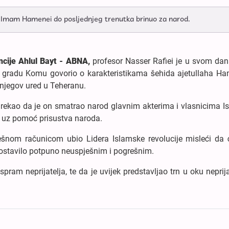
e Imam Hamenei do posljednjeg trenutka brinuo za narod.
cije Ahlul Bayt - ABNA,
profesor Nasser Rafiei je u svom da
gradu Komu govorio o karakteristikama šehida ajetullaha Ha
 njegov ured u Teheranu.
rekao da je on smatrao narod glavnim akterima i vlasnicima I
sio uz pomoć prisustva naroda.
grešnom računicom ubio Lidera Islamske revolucije misleći da 
spostavilo potpuno neuspješnim i pogrešnim.
pram neprijatelja, te da je uvijek predstavljao trn u oku neprij