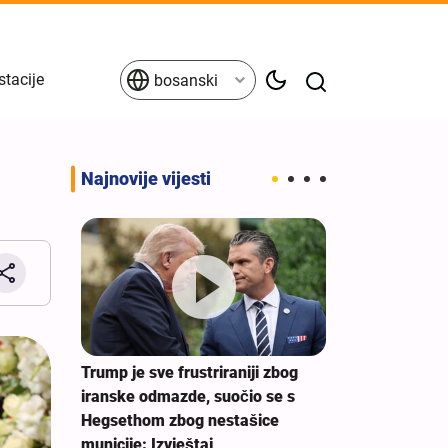
stacije
bosanski
Najnovije vijesti
Erbein - glob
jedinstva prot
porazumu
Trump je sve frustriraniji zbog
alji i
iranske odmazde, suočio se s
nje
Hegsethom zbog nestašice
municije: Izvještaj