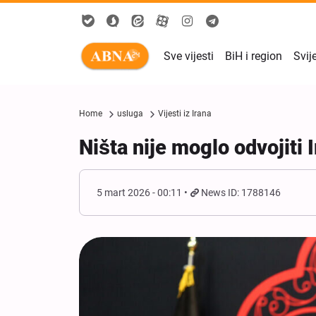
Sve vijesti
BiH i region
Svij
Home
usluga
Vijesti iz Irana
Ništa nije moglo odvojit
5 mart 2026 - 00:11
News ID: 1788146