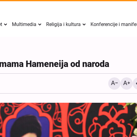
et
Multimedia
Religija i kultura
Konferencije i manife
i Imama Hameneija od naroda
Izvještaj Al-Arabiye o s
između Irana i Omana; det
uslovi za ponovno otvara
Hormuškog moreuza