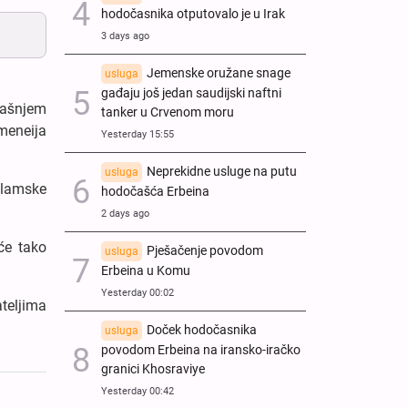
hodočasnika otputovalo je u Irak
3 days ago
Jemenske oružane snage
usluga
gađaju još jedan saudijski naftni
našnjem
tanker u Crvenom moru
meneija
Yesterday 15:55
Neprekidne usluge na putu
usluga
slamske
hodočašća Erbeina
2 days ago
će tako
Pješačenje povodom
usluga
Erbeina u Komu
Yesterday 00:02
ateljima
Doček hodočasnika
usluga
povodom Erbeina na iransko-iračko
granici Khosraviye
Yesterday 00:42