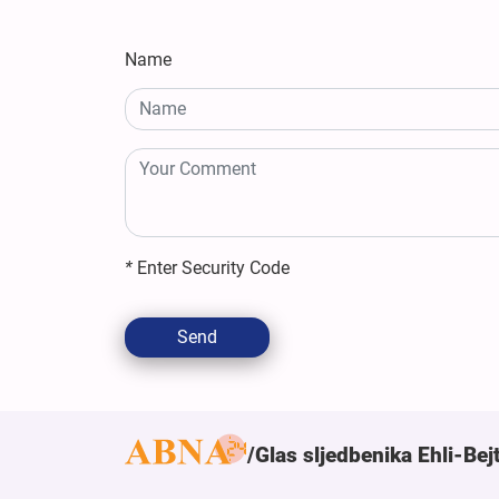
Name
*
Enter Security Code
Send
Glas sljedbenika Ehli-Bej