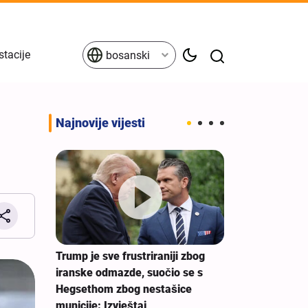
stacije
bosanski
Najnovije vijesti
Erbein - glob
jedinstva prot
porazumu
Trump je sve frustriraniji zbog
alji i
iranske odmazde, suočio se s
nje
Hegsethom zbog nestašice
municije: Izvještaj