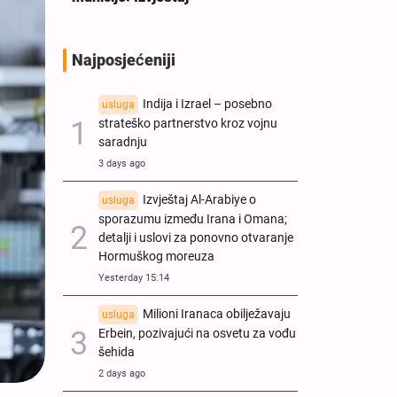
Najposjećeniji
Indija i Izrael – posebno
usluga
strateško partnerstvo kroz vojnu
saradnju
3 days ago
Izvještaj Al-Arabiye o
usluga
sporazumu između Irana i Omana;
detalji i uslovi za ponovno otvaranje
Hormuškog moreuza
Yesterday 15:14
Milioni Iranaca obilježavaju
usluga
Erbein, pozivajući na osvetu za vođu
šehida
2 days ago