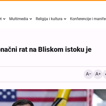
et
Multimedia
Religija i kultura
Konferencije i manife
načni rat na Bliskom istoku je
Izvještaj Al-Arabiye o s
između Irana i Omana; det
uslovi za ponovno otvara
Hormuškog moreuza