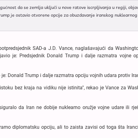
ost da se zemlja uključi u nove ratove iscrpljivanja u regiji, obja
d Trump je ostavio otvorene opcije za obuzdavanje iranskog nuklearnog
 potpredsjednik SAD-a J.D. Vance, naglašavajući da Washingt
bjavio je: Predsjednik Donald Trump i dalje razmatra vojne op
e: Donald Trump i dalje razmatra opciju vojnih udara protiv Ira
toku bez kraja na vidiku nije istinita", rekao je Vance za Wa
guralo da Iran ne dobije nuklearno oružje vojne udare ili rje
mo diplomatsku opciju, ali to zaista zavisi od toga šta Iranc