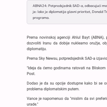
ABNA24: Potpredsjednik SAD-a, odbacujući mogućn
je: Iako je diplomatija glavni prioritet, Donal
programa.
Prema novinskoj agenciji Ahlul Bayt (ABNA),
dozvoliti Iranu da dobije nuklearno oružje, o
diplomatiju.
Prema Sky Newsu, potpredsjednik SAD-a izjavio j
"Ideja da ćemo godinama ratovati na Bliskom is
Post.
Dodao je da su opcije dostupne kako bi se osi
problema diplomatskim putem.
Vance je napomenuo da "mislim da svi preferira
urade."