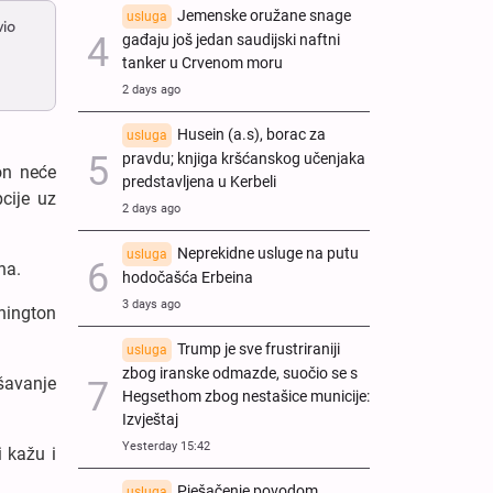
Jemenske oružane snage
usluga
vio
gađaju još jedan saudijski naftni
tanker u Crvenom moru
2 days ago
Husein (a.s), borac za
usluga
pravdu; knjiga kršćanskog učenjaka
on neće
predstavljena u Kerbeli
cije uz
2 days ago
Neprekidne usluge na putu
usluga
na.
hodočašća Erbeina
3 days ago
shington
Trump je sve frustriraniji
usluga
zbog iranske odmazde, suočio se s
šavanje
Hegsethom zbog nestašice municije:
Izvještaj
Yesterday 15:42
i kažu i
Pješačenje povodom
usluga