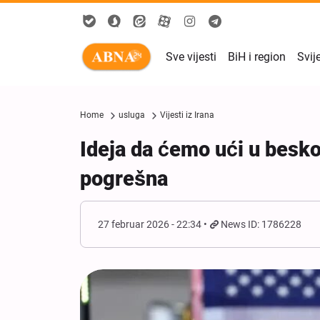
Sve vijesti
BiH i region
Svij
Home
usluga
Vijesti iz Irana
Ideja da ćemo ući u besko
pogrešna
27 februar 2026 - 22:34
News ID: 1786228