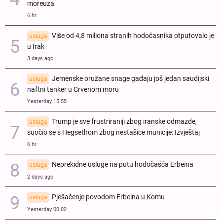
moreuza
6 hr
Više od 4,8 miliona stranih hodočasnika otputovalo je
usluga
u Irak
3 days ago
Jemenske oružane snage gađaju još jedan saudijski
usluga
naftni tanker u Crvenom moru
Yesterday 15:55
Trump je sve frustriraniji zbog iranske odmazde,
usluga
suočio se s Hegsethom zbog nestašice municije: Izvještaj
6 hr
Neprekidne usluge na putu hodočašća Erbeina
usluga
2 days ago
Pješačenje povodom Erbeina u Komu
usluga
Yesterday 00:02