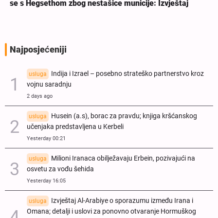
se s Hegsethom zbog nestašice municije: Izvještaj
Najposjećeniji
Indija i Izrael – posebno strateško partnerstvo kroz
usluga
vojnu saradnju
2 days ago
Husein (a.s), borac za pravdu; knjiga kršćanskog
usluga
učenjaka predstavljena u Kerbeli
Yesterday 00:21
Milioni Iranaca obilježavaju Erbein, pozivajući na
usluga
osvetu za vođu šehida
Yesterday 16:05
Izvještaj Al-Arabiye o sporazumu između Irana i
usluga
Omana; detalji i uslovi za ponovno otvaranje Hormuškog