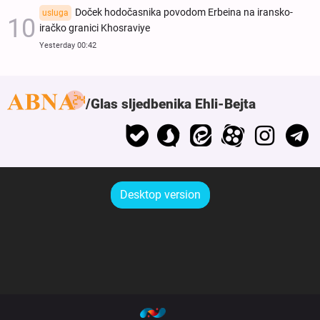
Doček hodočasnika povodom Erbeina na iransko-
usluga
iračko granici Khosraviye
Yesterday 00:42
Glas sljedbenika Ehli-Bejta
Desktop version