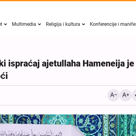
et
Multimedia
Religija i kultura
Konferencije i manife
ki ispraćaj ajetullaha Hameneija je
ći
Sigurnost Perzijskog zalj
mora doći iznutra regije, 
izvana: zamjenik iransko
ministra vanjskih poslova