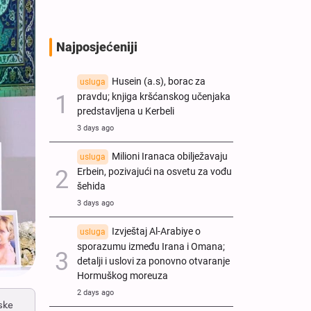
Najposjećeniji
Husein (a.s), borac za
usluga
pravdu; knjiga kršćanskog učenjaka
predstavljena u Kerbeli
3 days ago
Milioni Iranaca obilježavaju
usluga
Erbein, pozivajući na osvetu za vođu
šehida
3 days ago
Izvještaj Al-Arabiye o
usluga
sporazumu između Irana i Omana;
detalji i uslovi za ponovno otvaranje
Hormuškog moreuza
2 days ago
ske