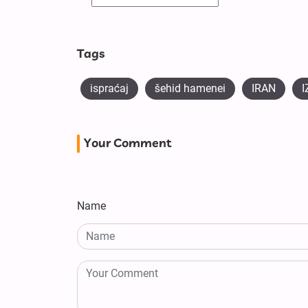
Tags
ispraćaj
šehid hamenei
IRAN
I
Your Comment
Name