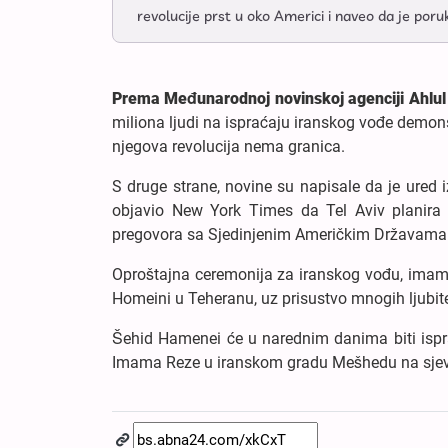
revolucije prst u oko Americi i naveo da je por
Prema Međunarodnoj novinskoj agenciji Ahlu
miliona ljudi na ispraćaju iranskog vođe demonst
njegova revolucija nema granica.
S druge strane, novine su napisale da je ured
objavio New York Times da Tel Aviv planira 
pregovora sa Sjedinjenim Američkim Državama
Oproštajna ceremonija za iranskog vođu, imama
Homeini u Teheranu, uz prisustvo mnogih ljubite
Šehid Hamenei će u narednim danima biti ispra
Imama Reze u iranskom gradu Mešhedu na sjev