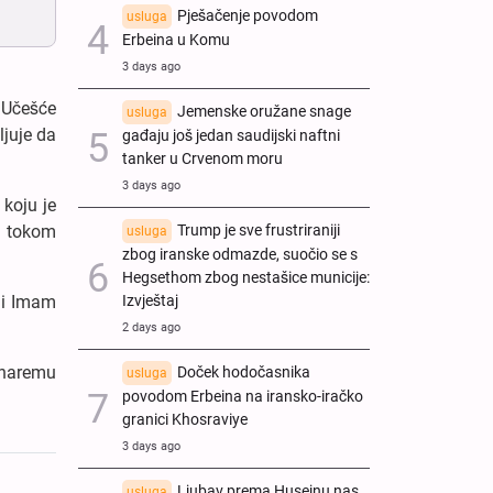
Pješačenje povodom
usluga
Erbeina u Komu
3 days ago
: Učešće
Jemenske oružane snage
usluga
ljuje da
gađaju još jedan saudijski naftni
tanker u Crvenom moru
3 days ago
koju je
a tokom
Trump je sve frustriraniji
usluga
zbog iranske odmazde, suočio se s
Hegsethom zbog nestašice municije:
li Imam
Izvještaj
2 days ago
 haremu
Doček hodočasnika
usluga
povodom Erbeina na iransko-iračko
granici Khosraviye
3 days ago
Ljubav prema Husejnu nas
usluga