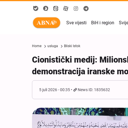
Sve vijesti
BiH i region
Svij
Home
usluga
Bliski Istok
Cionistički medij: Milions
demonstracija iranske mo
5 juli 2026 - 00:35
News ID: 1835632