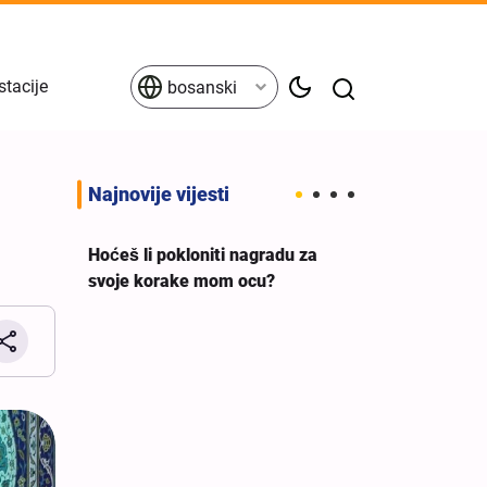
stacije
bosanski
Najnovije vijesti
Hoćeš li pokloniti nagradu za
svoje korake mom ocu?
eva
Britanski sindi
a ne
premijera da 
g
podršku ileg
izraelskom rat