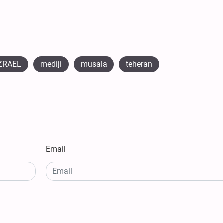
ZRAEL
mediji
musala
teheran
Email