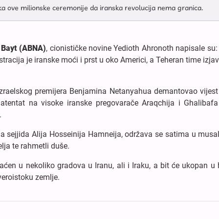
uka ove milionske ceremonije da iranska revolucija nema granica.
l Bayt (ABNA)
, cionističke novine Yedioth Ahronoth napisale su
racija je iranske moći i prst u oko Americi, a Teheran time izjav
 izraelskog premijera Benjamina Netanyahua demantovao vijest 
atentat na visoke iranske pregovarače Araqchija i Ghalibaf
.
 sejjida Alija Hosseinija Hamneija, održava se satima u musa
lja te rahmetli duše.
ćen u nekoliko gradova u Iranu, ali i Iraku, a bit će ukopan u
eroistoku zemlje.