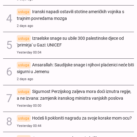
Iranski napadi ostavili stotine američkih vojnika s
usluga
trajnim povredama mozga
2 days ago
Izraelske snage su ubile 300 palestinske djece od
usluga
'primirja' u Gazi: UNICEF
Yesterday 00:04
Ansarallah: Saudijske snage i njihovi plaćenici neće biti
usluga
sigurni u Jemenu
2 days ago
Sigurnost Perzijskog zaljeva mora doći iznutra regije,
usluga
a ne izvana: zamjenik iranskog ministra vanjskih poslova
Yesterday 00:00
Hoćeš li pokloniti nagradu za svoje korake mom ocu?
usluga
Yesterday 00:44