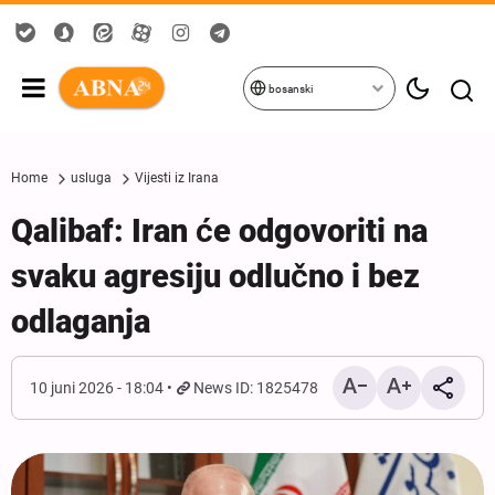
bosanski
Home
usluga
Vijesti iz Irana
Qalibaf: Iran će odgovoriti na
svaku agresiju odlučno i bez
odlaganja
10 juni 2026 - 18:04
News ID: 1825478