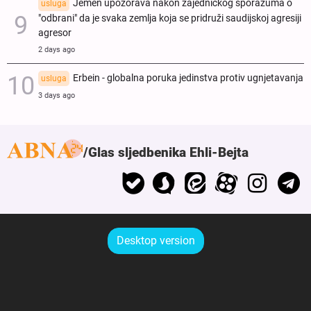
Jemen upozorava nakon zajedničkog sporazuma o
usluga
"odbrani" da je svaka zemlja koja se pridruži saudijskoj agresiji
agresor
2 days ago
Erbein - globalna poruka jedinstva protiv ugnjetavanja
usluga
3 days ago
Glas sljedbenika Ehli-Bejta
Desktop version