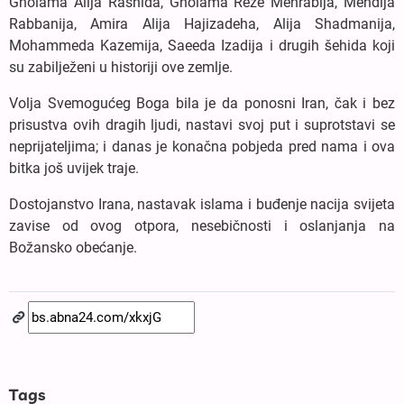
Gholama Alija Rashida, Gholama Reze Mehrabija, Mehdija
Rabbanija, Amira Alija Hajizadeha, Alija Shadmanija,
Mohammeda Kazemija, Saeeda Izadija i drugih šehida koji
su zabilježeni u historiji ove zemlje.
Volja Svemogućeg Boga bila je da ponosni Iran, čak i bez
prisustva ovih dragih ljudi, nastavi svoj put i suprotstavi se
neprijateljima; i danas je konačna pobjeda pred nama i ova
bitka još uvijek traje.
Dostojanstvo Irana, nastavak islama i buđenje nacija svijeta
zavise od ovog otpora, nesebičnosti i oslanjanja na
Božansko obećanje.
Tags