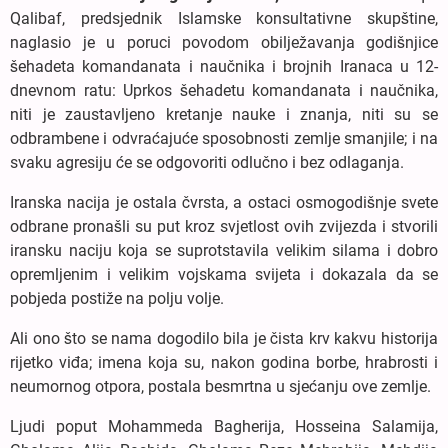
Qalibaf, predsjednik Islamske konsultativne skupštine,
naglasio je u poruci povodom obilježavanja godišnjice
šehadeta komandanata i naučnika i brojnih Iranaca u 12-
dnevnom ratu: Uprkos šehadetu komandanata i naučnika,
niti je zaustavljeno kretanje nauke i znanja, niti su se
odbrambene i odvraćajuće sposobnosti zemlje smanjile; i na
svaku agresiju će se odgovoriti odlučno i bez odlaganja.
Iranska nacija je ostala čvrsta, a ostaci osmogodišnje svete
odbrane pronašli su put kroz svjetlost ovih zvijezda i stvorili
iransku naciju koja se suprotstavila velikim silama i dobro
opremljenim i velikim vojskama svijeta i dokazala da se
pobjeda postiže na polju volje.
Ali ono što se nama dogodilo bila je čista krv kakvu historija
rijetko viđa; imena koja su, nakon godina borbe, hrabrosti i
neumornog otpora, postala besmrtna u sjećanju ove zemlje.
Ljudi poput Mohammeda Bagherija, Hosseina Salamija,