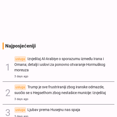
Najposjećeniji
Izvještaj Al-Arabiye o sporazumu između Irana i
usluga
Omana; detalji i uslovi za ponovno otvaranje Hormuškog
moreuza
3 days ago
Trump je sve frustriraniji zbog iranske odmazde,
usluga
suočio se s Hegsethom zbog nestašice municije: Izvještaj
3 days ago
Ljubav prema Husejnu nas spaja
usluga
3 days ago