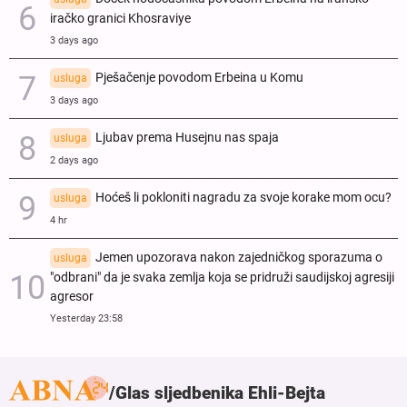
iračko granici Khosraviye
3 days ago
Pješačenje povodom Erbeina u Komu
usluga
3 days ago
Ljubav prema Husejnu nas spaja
usluga
2 days ago
Hoćeš li pokloniti nagradu za svoje korake mom ocu?
usluga
4 hr
Jemen upozorava nakon zajedničkog sporazuma o
usluga
"odbrani" da je svaka zemlja koja se pridruži saudijskoj agresiji
agresor
Yesterday 23:58
Glas sljedbenika Ehli-Bejta