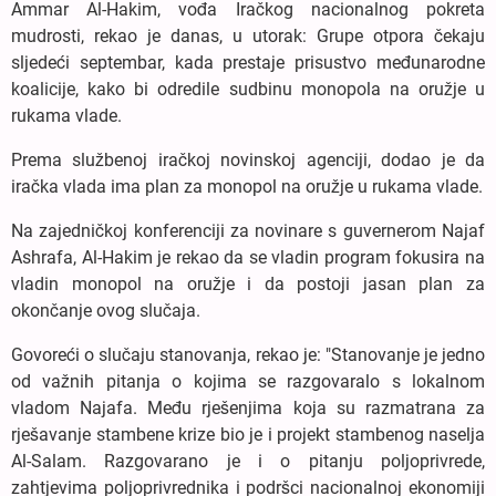
Ammar Al-Hakim, vođa Iračkog nacionalnog pokreta
mudrosti, rekao je danas, u utorak: Grupe otpora čekaju
sljedeći septembar, kada prestaje prisustvo međunarodne
koalicije, kako bi odredile sudbinu monopola na oružje u
rukama vlade.
Prema službenoj iračkoj novinskoj agenciji, dodao je da
iračka vlada ima plan za monopol na oružje u rukama vlade.
Na zajedničkoj konferenciji za novinare s guvernerom Najaf
Ashrafa, Al-Hakim je rekao da se vladin program fokusira na
vladin monopol na oružje i da postoji jasan plan za
okončanje ovog slučaja.
Govoreći o slučaju stanovanja, rekao je: "Stanovanje je jedno
od važnih pitanja o kojima se razgovaralo s lokalnom
vladom Najafa. Među rješenjima koja su razmatrana za
rješavanje stambene krize bio je i projekt stambenog naselja
Al-Salam. Razgovarano je i o pitanju poljoprivrede,
zahtjevima poljoprivrednika i podršci nacionalnoj ekonomiji