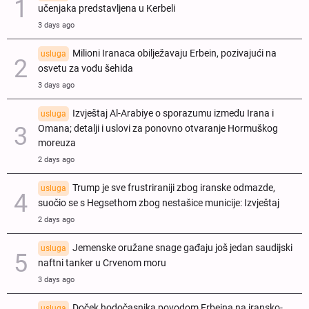
učenjaka predstavljena u Kerbeli
3 days ago
Milioni Iranaca obilježavaju Erbein, pozivajući na
usluga
osvetu za vođu šehida
3 days ago
Izvještaj Al-Arabiye o sporazumu između Irana i
usluga
Omana; detalji i uslovi za ponovno otvaranje Hormuškog
moreuza
2 days ago
Trump je sve frustriraniji zbog iranske odmazde,
usluga
suočio se s Hegsethom zbog nestašice municije: Izvještaj
2 days ago
Jemenske oružane snage gađaju još jedan saudijski
usluga
naftni tanker u Crvenom moru
3 days ago
Doček hodočasnika povodom Erbeina na iransko-
usluga