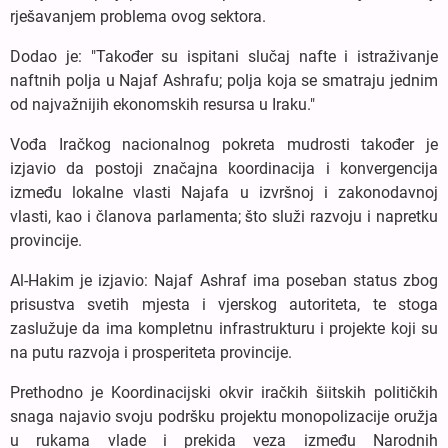
rješavanjem problema ovog sektora.
Dodao je: "Također su ispitani slučaj nafte i istraživanje
naftnih polja u Najaf Ashrafu; polja koja se smatraju jednim
od najvažnijih ekonomskih resursa u Iraku."
Vođa Iračkog nacionalnog pokreta mudrosti također je
izjavio da postoji značajna koordinacija i konvergencija
između lokalne vlasti Najafa u izvršnoj i zakonodavnoj
vlasti, kao i članova parlamenta; što služi razvoju i napretku
provincije.
Al-Hakim je izjavio: Najaf Ashraf ima poseban status zbog
prisustva svetih mjesta i vjerskog autoriteta, te stoga
zaslužuje da ima kompletnu infrastrukturu i projekte koji su
na putu razvoja i prosperiteta provincije.
Prethodno je Koordinacijski okvir iračkih šiitskih političkih
snaga najavio svoju podršku projektu monopolizacije oružja
u rukama vlade i prekida veza između Narodnih