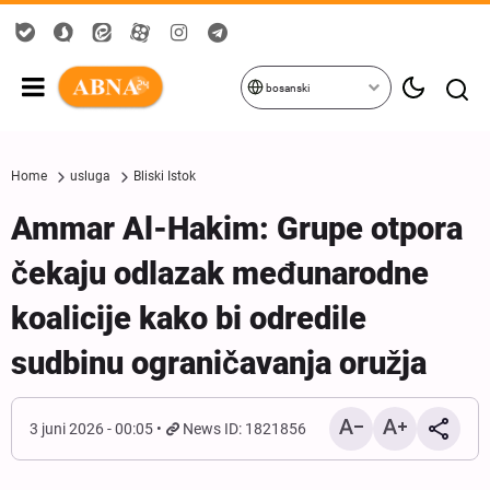
bosanski
Home
usluga
Bliski Istok
Ammar Al-Hakim: Grupe otpora
čekaju odlazak međunarodne
koalicije kako bi odredile
sudbinu ograničavanja oružja
3 juni 2026 - 00:05
News ID: 1821856