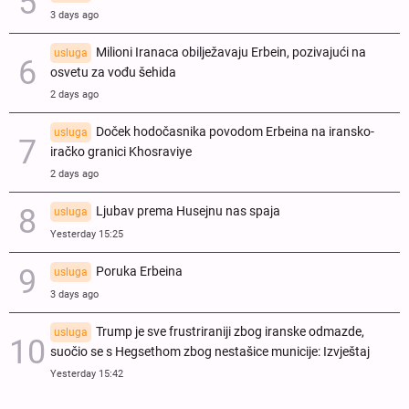
3 days ago
Milioni Iranaca obilježavaju Erbein, pozivajući na
usluga
osvetu za vođu šehida
2 days ago
Doček hodočasnika povodom Erbeina na iransko-
usluga
iračko granici Khosraviye
2 days ago
Ljubav prema Husejnu nas spaja
usluga
Yesterday 15:25
Poruka Erbeina
usluga
3 days ago
Trump je sve frustriraniji zbog iranske odmazde,
usluga
suočio se s Hegsethom zbog nestašice municije: Izvještaj
Yesterday 15:42