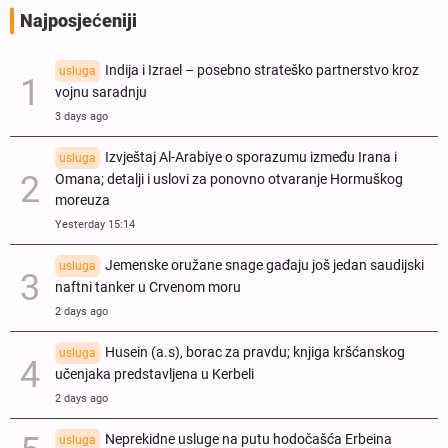
Najposjećeniji
Indija i Izrael – posebno strateško partnerstvo kroz
usluga
vojnu saradnju
3 days ago
Izvještaj Al-Arabiye o sporazumu između Irana i
usluga
Omana; detalji i uslovi za ponovno otvaranje Hormuškog
moreuza
Yesterday 15:14
Jemenske oružane snage gađaju još jedan saudijski
usluga
naftni tanker u Crvenom moru
2 days ago
Husein (a.s), borac za pravdu; knjiga kršćanskog
usluga
učenjaka predstavljena u Kerbeli
2 days ago
Neprekidne usluge na putu hodočašća Erbeina
usluga