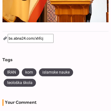
Tags
IRAN
kom
islamske nauke
teološka škola
Your Comment