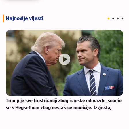
Najnovije vijesti
Erbei
ump je sve frustriraniji zbog iranske odmazde, suočio
 s Hegsethom zbog nestašice municije: Izvještaj