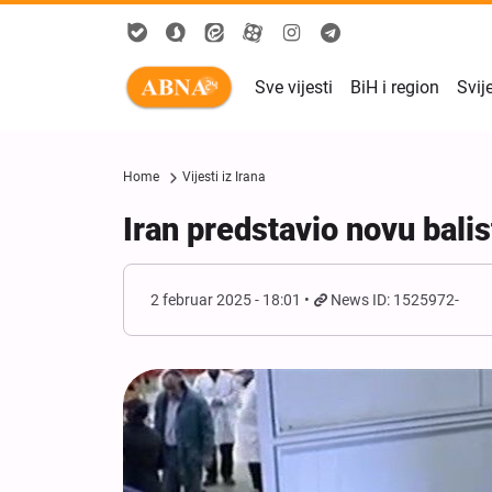
Sve vijesti
BiH i region
Svij
Home
Vijesti iz Irana
Iran predstavio novu bal
2 februar 2025 - 18:01
News ID: 1525972-