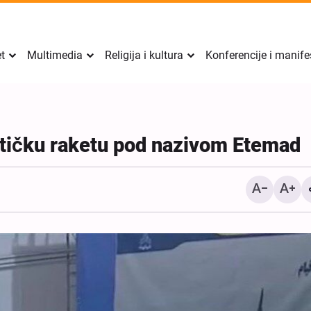
et
Multimedia
Religija i kultura
Konferencije i manife
ističku raketu pod nazivom Etemad
Izvještaj Al-Arabiye o s
između Irana i Omana; det
uslovi za ponovno otvara
Hormuškog moreuza