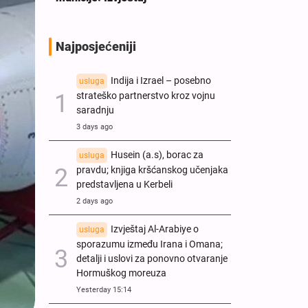
Najposjećeniji
Indija i Izrael – posebno
usluga
strateško partnerstvo kroz vojnu
saradnju
3 days ago
Husein (a.s), borac za
usluga
pravdu; knjiga kršćanskog učenjaka
predstavljena u Kerbeli
2 days ago
Izvještaj Al-Arabiye o
usluga
sporazumu između Irana i Omana;
detalji i uslovi za ponovno otvaranje
Hormuškog moreuza
Yesterday 15:14