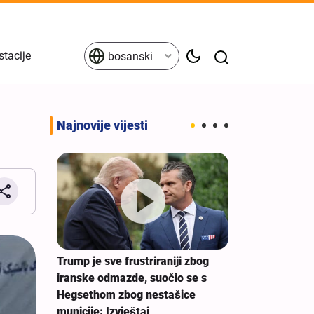
stacije
bosanski
Najnovije vijesti
Erbein - glob
jedinstva prot
porazumu
Trump je sve frustriraniji zbog
alji i
iranske odmazde, suočio se s
nje
Hegsethom zbog nestašice
municije: Izvještaj