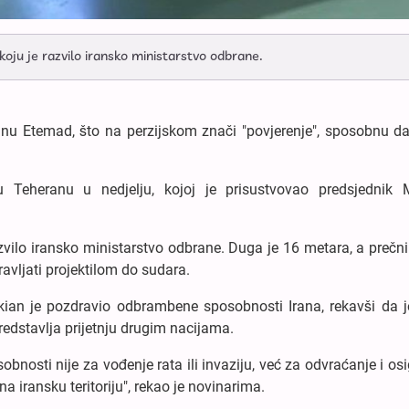
oju je razvilo iransko ministarstvo odbrane.
vanu Etemad, što na perzijskom znači "povjerenje", sposobnu da
 u Teheranu u nedjelju, kojoj je prisustvovao predsjednik
azvilo iransko ministarstvo odbrane. Duga je 16 metara, a prečn
vljati projektilom do sudara.
kian je pozdravio odbrambene sposobnosti Irana, rekavši da j
edstavlja prijetnju drugim nacijama.
bnosti nije za vođenje rata ili invaziju, već za odvraćanje i os
na iransku teritoriju", rekao je novinarima.