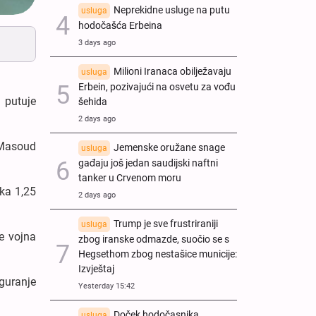
Neprekidne usluge na putu
usluga
hodočašća Erbeina
3 days ago
Milioni Iranaca obilježavaju
usluga
Erbein, pozivajući na osvetu za vođu
 putuje
šehida
2 days ago
 Masoud
Jemenske oružane snage
usluga
gađaju još jedan saudijski naftni
tanker u Crvenom moru
ika 1,25
2 days ago
Trump je sve frustriraniji
usluga
e vojna
zbog iranske odmazde, suočio se s
Hegsethom zbog nestašice municije:
Izvještaj
iguranje
Yesterday 15:42
Doček hodočasnika
usluga