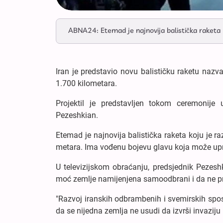
ABNA24: Etemad je najnovija balistička raketa k
Iran je predstavio novu balističku raketu naz
1.700 kilometara.
Projektil je predstavljen tokom ceremonije
Pezeshkian.
Etemad je najnovija balistička raketa koju je r
metara. Ima vođenu bojevu glavu koja može upra
U televizijskom obraćanju, predsjednik Pezesh
moć zemlje namijenjena samoodbrani i da ne pr
"Razvoj iranskih odbrambenih i svemirskih sposo
da se nijedna zemlja ne usudi da izvrši invaziju 