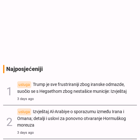
Najposjećeniji
Trump je sve frustriraniji zbog iranske odmazde,
usluga
suočio se s Hegsethom zbog nestašice municije: Izvještaj
3 days ago
Izvještaj Al-Arabiye o sporazumu između Irana i
usluga
Omana; detalji i uslovi za ponovno otvaranje Hormuškog
moreuza
3 days ago