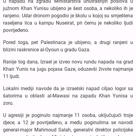
U napadu na zgradu Ministarstva unutrašnjih poslova u
južnom Khan Yunisu ubijeno je šest osoba, a nekoliko ih je
ranjeno. Udar dronom pogodio je školu u kojoj su smještena
raseljena lica u kampu Nuseirat, pri čemu je nekoliko ljudi
povrijeđeno.
Pored toga, pet Palestinaca je ubijeno, a drugi ranjeni u
blizini raskrsnice al-Oyoun u gradu Gaza.
Ranije tog dana, Izrael je izveo novu rundu napada na grad
Khan Yunis na jugu pojasa Gaze, oduzevši živote najmanje
11 ljudi.
Lokalni mediji navode da je izraelski napad ciljao logor sa
šatorima u oblasti al-Mawasi na zapadu Khan Yunisa u
zoru.
U agresiji je poginulo najmanje 11 osoba, uključujući troje
djece, a 12 je povrijeđeno, a među poginulima se navodi
general-major Mahmoud Salah, generalni direktor policijske