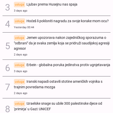
Ljubav prema Husejnu nas spaja
usluga
3 days ago
Hoćeš li pokloniti nagradu za svoje korake mom ocu?
usluga
Yesterday 00:44
Jemen upozorava nakon zajedničkog sporazuma o
usluga
"odbrani" da je svaka zemlja koja se pridruži saudijskoj agresiji
agresor
2 days ago
Erbein - globalna poruka jedinstva protiv ugnjetavanja
usluga
3 days ago
Iranski napadi ostavili stotine američkih vojnika s
usluga
trajnim povredama mozga
2 days ago
Izraelske snage su ubile 300 palestinske djece od
usluga
'primirja' u Gazi: UNICEF