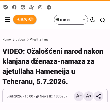
bosanski
Home
usluga
Vijesti iz Irana
VIDEO: Ožalošćeni narod nakon
klanjana dženaza-namaza za
ajetullaha Hameneija u
Teheranu, 5.7.2026.
5 juli 2026 - 16:00
News ID: 1835907