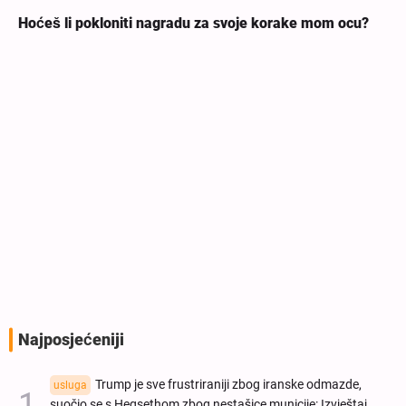
Hoćeš li pokloniti nagradu za svoje korake mom ocu?
Najposjećeniji
Trump je sve frustriraniji zbog iranske odmazde,
usluga
suočio se s Hegsethom zbog nestašice municije: Izvještaj