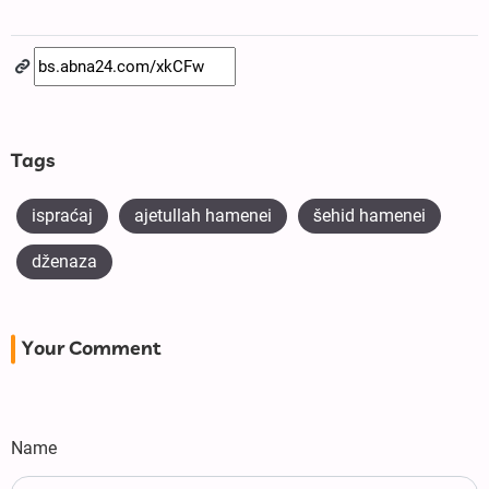
Tags
ispraćaj
ajetullah hamenei
šehid hamenei
dženaza
Your Comment
Name