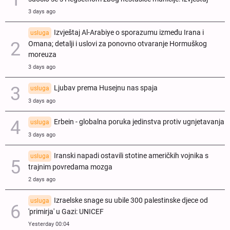
3 days ago
Izvještaj Al-Arabiye o sporazumu između Irana i
usluga
Omana; detalji i uslovi za ponovno otvaranje Hormuškog
moreuza
3 days ago
Ljubav prema Husejnu nas spaja
usluga
3 days ago
Erbein - globalna poruka jedinstva protiv ugnjetavanja
usluga
3 days ago
Iranski napadi ostavili stotine američkih vojnika s
usluga
trajnim povredama mozga
2 days ago
Izraelske snage su ubile 300 palestinske djece od
usluga
'primirja' u Gazi: UNICEF
Yesterday 00:04