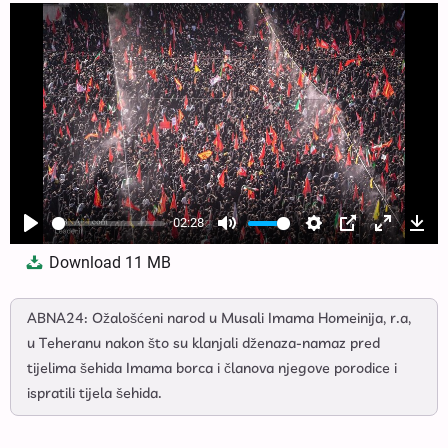
02:28
Play
Mute
Settings
PIP
Enter
Dow
Download
11 MB
fullscree
ABNA24: Ožalošćeni narod u Musali Imama Homeinija, r.a,
u Teheranu nakon što su klanjali dženaza-namaz pred
tijelima šehida Imama borca i članova njegove porodice i
ispratili tijela šehida.