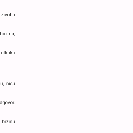
život i
ubicima,
o otkako
u, nisu
odgovor.
 brzinu