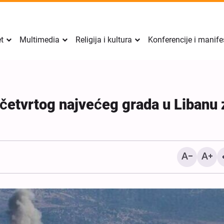
et
Multimedia
Religija i kultura
Konferencije i manife
e četvrtog najvećeg grada u Libanu 
CNN: Rat s Iranom uzrok
značajno smanjenje amer
zaliha raketa