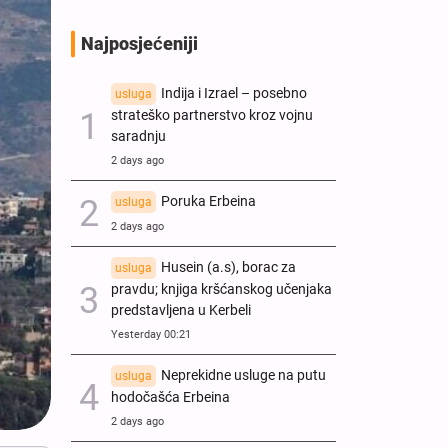
Najposjećeniji
Indija i Izrael – posebno
usluga
strateško partnerstvo kroz vojnu
saradnju
2 days ago
Poruka Erbeina
usluga
2 days ago
Husein (a.s), borac za
usluga
pravdu; knjiga kršćanskog učenjaka
predstavljena u Kerbeli
Yesterday 00:21
Neprekidne usluge na putu
usluga
hodočašća Erbeina
2 days ago