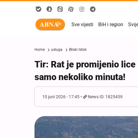
Sve vijesti
BiH i region
Svij
Home
usluga
Bliski Istok
Tir: Rat je promijenio lic
samo nekoliko minuta!
10 juni 2026 - 17:45
News ID: 1825459