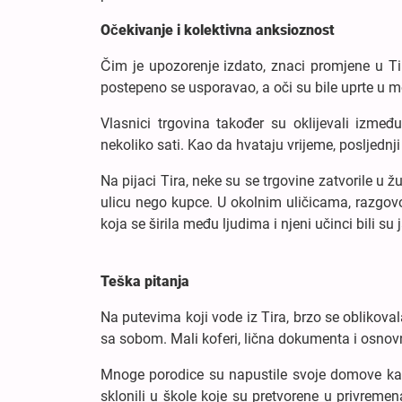
Očekivanje i kolektivna anksioznost
Čim je upozorenje izdato, znaci promjene u Ti
postepeno se usporavao, a oči su bile uprte u mob
Vlasnici trgovina također su oklijevali između
nekoliko sati. Kao da hvataju vrijeme, posljednj
Na pijaci Tira, neke su se trgovine zatvorile u ž
ulicu nego kupce. U okolnim uličicama, razgovor
koja se širila među ljudima i njeni učinci bili s
Teška pitanja
Na putevima koji vode iz Tira, brzo se oblikoval
sa sobom. Mali koferi, lična dokumenta i osnovne
Mnoge porodice su napustile svoje domove kako 
sklonili u škole koje su pretvorene u privremen