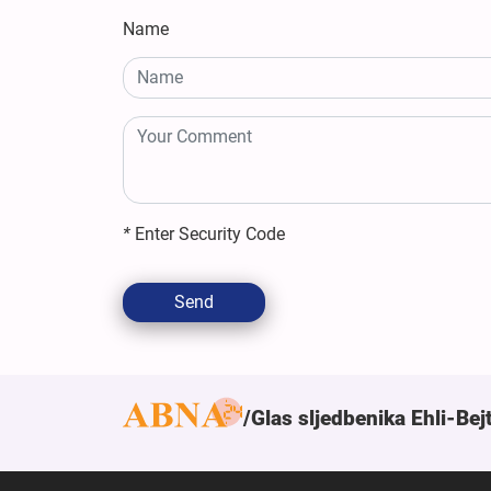
Name
*
Enter Security Code
Send
Glas sljedbenika Ehli-Bej