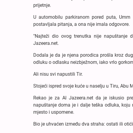
prijetnje.
U automobilu parkiranom pored puta, Umm M
postavljala pitanja, a ona nije imala odgovore.
"Najteži dio ovog trenutka nije napuštanje 
Jazeera.net.
Dodala je da je njena porodica prošla kroz duge
odluku o odlasku neizbježnom, iako vrlo gorkom
Ali nisu svi napustili Tir.
Stojeći ispred svoje kuće u naselju u Tiru, ​​Abu 
Rekao je za Al Jazeera.net da je iskusio pre
napuštanje doma je i dalje teška odluka, koju
mjesto i uspomene.
Bio je uhvaćen između dva straha: ostati ili otići,