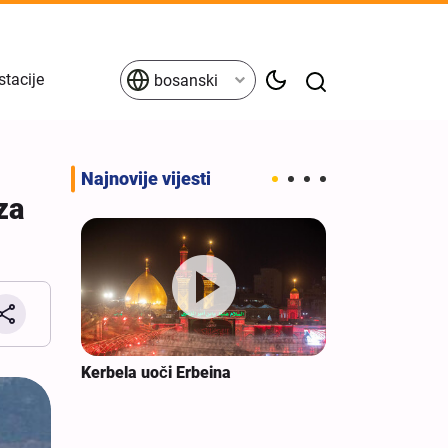
stacije
bosanski
Najnovije vijesti
za
ovao je
Kerbela uoči Erbeina
Zaljevske drž
ičkih
spremne da b
američkih voj