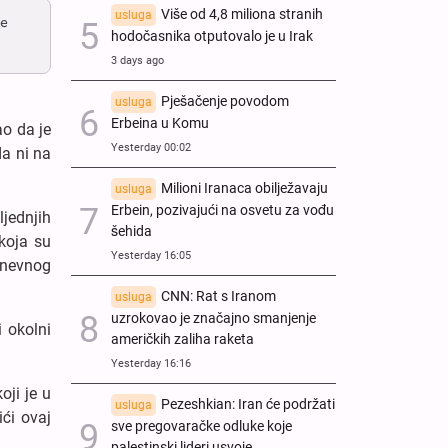
Više od 4,8 miliona stranih
usluga
je
hodočasnika otputovalo je u Irak
3 days ago
Pješačenje povodom
usluga
Erbeina u Komu
ao da je
Yesterday 00:02
da ni na
Milioni Iranaca obilježavaju
usluga
Erbein, pozivajući na osvetu za vođu
jednjih
šehida
koja su
Yesterday 16:05
dnevnog
CNN: Rat s Iranom
usluga
uzrokovao je značajno smanjenje
i okolni
američkih zaliha raketa
Yesterday 16:16
oji je u
Pezeshkian: Iran će podržati
usluga
ići ovaj
sve pregovaračke odluke koje
palestinski lideri usvoje