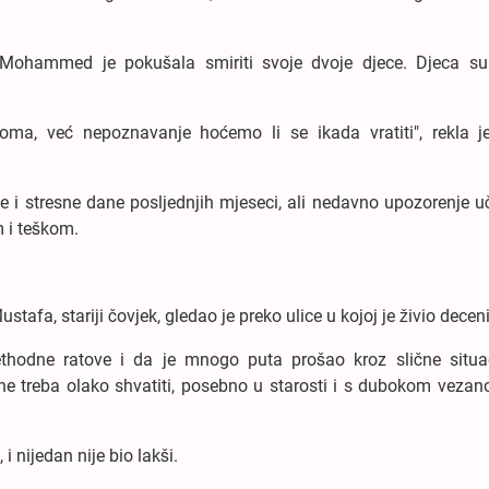
ohammed je pokušala smiriti svoje dvoje djece. Djeca su
doma, već nepoznavanje hoćemo li se ikada vratiti", rekla j
 i stresne dane posljednjih mjeseci, ali nedavno upozorenje uč
 i teškom.
Mustafa, stariji čovjek, gledao je preko ulice u kojoj je živio dece
thodne ratove i da je mnogo puta prošao kroz slične situaci
 ne treba olako shvatiti, posebno u starosti i s dubokom vezan
 i nijedan nije bio lakši.