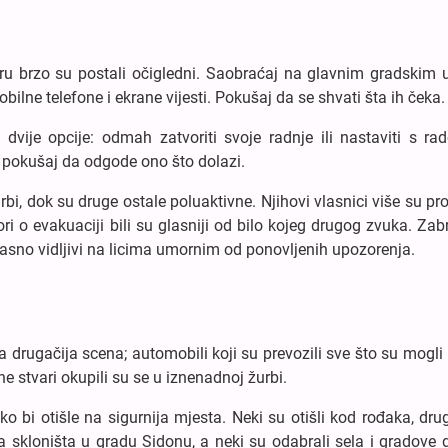
ru brzo su postali očigledni. Saobraćaj na glavnim gradskim 
ilne telefone i ekrane vijesti. Pokušaj da se shvati šta ih čeka.
 dvije opcije: odmah zatvoriti svoje radnje ili nastaviti s r
i pokušaj da odgode ono što dolazi.
urbi, dok su druge ostale poluaktivne. Njihovi vlasnici više su pr
i o evakuaciji bili su glasniji od bilo kojeg drugog zvuka. Zab
u jasno vidljivi na licima umornim od ponovljenih upozorenja.
a drugačija scena; automobili koji su prevozili sve što su mogli 
 stvari okupili su se u iznenadnoj žurbi.
bi otišle na sigurnija mjesta. Neki su otišli kod rođaka, dru
a skloništa u gradu Sidonu, a neki su odabrali sela i gradove 