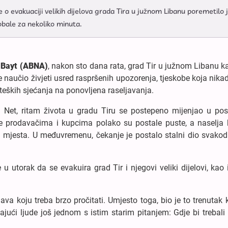
 evakuaciji velikih dijelova grada Tira u južnom Libanu poremetilo 
bale za nekoliko minuta.
 Bayt (ABNA)
, nakon sto dana rata, grad Tir u južnom Libanu k
e naučio živjeti usred raspršenih upozorenja, tjeskobe koja nika
teških sjećanja na ponovljena raseljavanja.
 Net, ritam života u gradu Tiru se postepeno mijenjao u posl
le prodavačima i kupcima polako su postale puste, a naselja 
a mjesta. U međuvremenu, čekanje je postalo stalni dio svako
u utorak da se evakuira grad Tir i njegovi veliki dijelovi, kao 
ava koju treba brzo pročitati. Umjesto toga, bio je to trenutak k
ajući ljude još jednom s istim starim pitanjem: Gdje bi trebali 