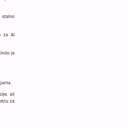
 stalno
e za Al
inilo je
nijama.
je, ali
ošću za