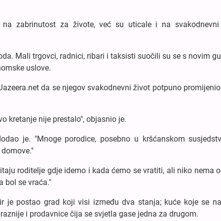
na zabrinutost za živote, već su uticale i na svakodnevni 
. Mali trgovci, radnici, ribari i taksisti suočili su se s novim g
onomske uslove.
 Al Jazeera.net da se njegov svakodnevni život potpuno promijeni
o kretanje nije prestalo", objasnio je.
", dodao je. "Mnoge porodice, posebno u kršćanskom susjedstv
e domove."
itaju roditelje gdje idemo i kada ćemo se vratiti, ali niko nema 
a bol se vraća."
 je postao grad koji visi između dva stanja; kuće koje se na
praznije i prodavnice čija se svjetla gase jedna za drugom.