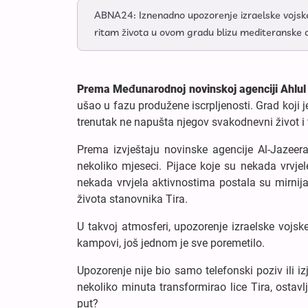
ABNA24: Iznenadno upozorenje izraelske vojske o
ritam života u ovom gradu blizu mediteranske o
Prema Međunarodnoj novinskoj agenciji Ahlul
ušao u fazu produžene iscrpljenosti. Grad koji j
trenutak ne napušta njegov svakodnevni život i 
Prema izvještaju novinske agencije Al-Jazeera
nekoliko mjeseci. Pijace koje su nekada vrvje
nekada vrvjela aktivnostima postala su mirnij
života stanovnika Tira.
U takvoj atmosferi, upozorenje izraelske vojske 
kampovi, još jednom je sve poremetilo.
Upozorenje nije bio samo telefonski poziv ili izj
nekoliko minuta transformirao lice Tira, ostavlj
put?