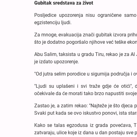
Gubitak sredstava za život
Posljedice upozorenja nisu ograničene samo 
egzistenciju ljudi.
Za mnoge, evakuacija znači gubitak izvora prihoda
što je dodatno pogoršalo njihove već teške ek
Abu Salim, taksista u gradu Tiru, ​​rekao je za
je izdato upozorenje.
"Od jutra selim porodice u sigurnija područja i ov
"Ljudi su uplašeni i svi traže gdje će otići
očekivale da će morati tako brzo napustiti svoj
Zastao je, a zatim rekao: "Najteže je što djeca p
Svaki put kada se ovo iskustvo ponovi, ista star
Kako se talas egzodusa iz grada povećava, Tir
zatvaraju, ulice koje iz dana u dan postaju sve 