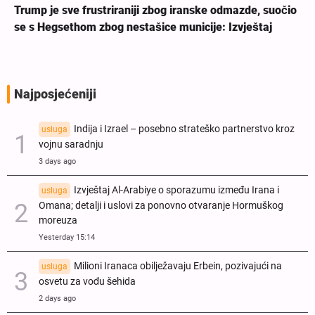
Trump je sve frustriraniji zbog iranske odmazde, suočio
se s Hegsethom zbog nestašice municije: Izvještaj
Najposjećeniji
Indija i Izrael – posebno strateško partnerstvo kroz
usluga
vojnu saradnju
3 days ago
Izvještaj Al-Arabiye o sporazumu između Irana i
usluga
Omana; detalji i uslovi za ponovno otvaranje Hormuškog
moreuza
Yesterday 15:14
Milioni Iranaca obilježavaju Erbein, pozivajući na
usluga
osvetu za vođu šehida
2 days ago