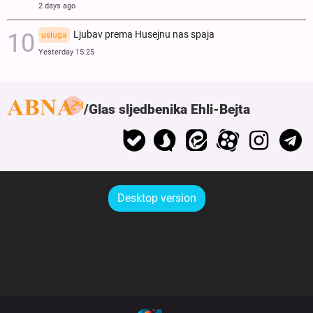
2 days ago
Ljubav prema Husejnu nas spaja
usluga
Yesterday 15:25
Glas sljedbenika Ehli-Bejta
Desktop version