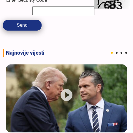
*
Enter Security Code
Send
Najnovije vijesti