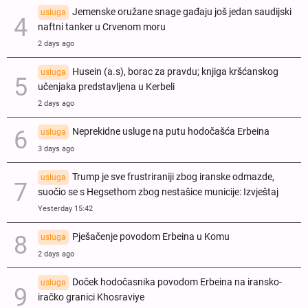
Jemenske oružane snage gađaju još jedan saudijski
usluga
naftni tanker u Crvenom moru
2 days ago
Husein (a.s), borac za pravdu; knjiga kršćanskog
usluga
učenjaka predstavljena u Kerbeli
2 days ago
Neprekidne usluge na putu hodočašća Erbeina
usluga
3 days ago
Trump je sve frustriraniji zbog iranske odmazde,
usluga
suočio se s Hegsethom zbog nestašice municije: Izvještaj
Yesterday 15:42
Pješačenje povodom Erbeina u Komu
usluga
2 days ago
Doček hodočasnika povodom Erbeina na iransko-
usluga
iračko granici Khosraviye