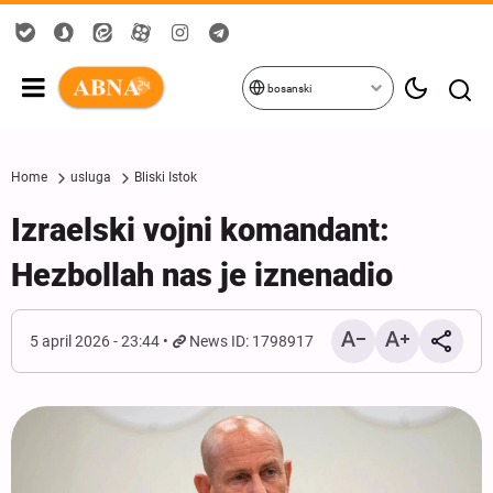
bosanski
Home
usluga
Bliski Istok
Izraelski vojni komandant:
Hezbollah nas je iznenadio
5 april 2026 - 23:44
News ID: 1798917