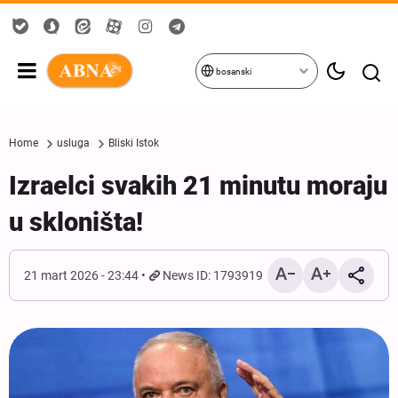
bosanski
Home
usluga
Bliski Istok
Izraelci svakih 21 minutu moraju
u skloništa!
21 mart 2026 - 23:44
News ID: 1793919