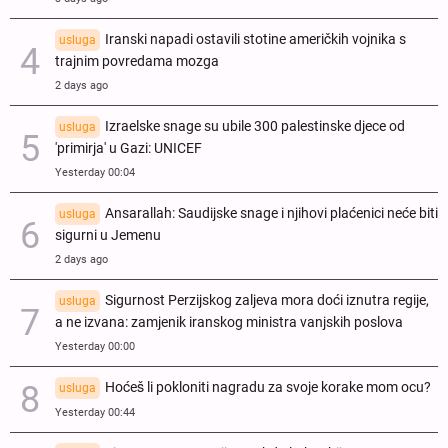
Iranski napadi ostavili stotine američkih vojnika s
usluga
trajnim povredama mozga
2 days ago
Izraelske snage su ubile 300 palestinske djece od
usluga
'primirja' u Gazi: UNICEF
Yesterday 00:04
Ansarallah: Saudijske snage i njihovi plaćenici neće biti
usluga
sigurni u Jemenu
2 days ago
Sigurnost Perzijskog zaljeva mora doći iznutra regije,
usluga
a ne izvana: zamjenik iranskog ministra vanjskih poslova
Yesterday 00:00
Hoćeš li pokloniti nagradu za svoje korake mom ocu?
usluga
Yesterday 00:44