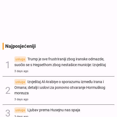
Najposjećeniji
Trump je sve frustriraniji zbog iranske odmazde,
usluga
suočio se s Hegsethom zbog nestašice municije: Izvještaj
3 days ago
Izvještaj Al-Arabiye o sporazumu između Irana i
usluga
Omana; detalji i uslovi za ponovno otvaranje Hormuškog
moreuza
3 days ago
Ljubav prema Husejnu nas spaja
usluga
3 days ago