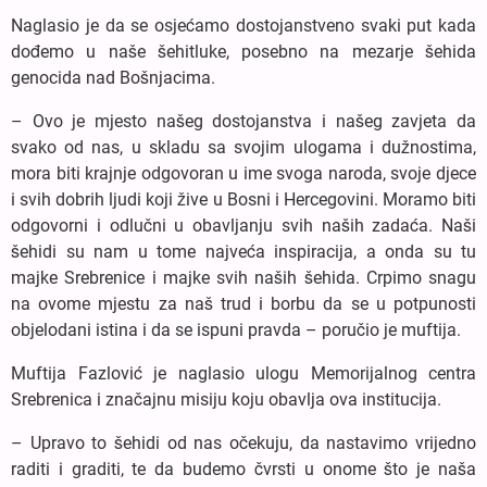
Naglasio je da se osjećamo dostojanstveno svaki put kada
dođemo u naše šehitluke, posebno na mezarje šehida
genocida nad Bošnjacima.
– Ovo je mjesto našeg dostojanstva i našeg zavjeta da
svako od nas, u skladu sa svojim ulogama i dužnostima,
mora biti krajnje odgovoran u ime svoga naroda, svoje djece
i svih dobrih ljudi koji žive u Bosni i Hercegovini. Moramo biti
odgovorni i odlučni u obavljanju svih naših zadaća. Naši
šehidi su nam u tome najveća inspiracija, a onda su tu
majke Srebrenice i majke svih naših šehida. Crpimo snagu
na ovome mjestu za naš trud i borbu da se u potpunosti
objelodani istina i da se ispuni pravda – poručio je muftija.
Muftija Fazlović je naglasio ulogu Memorijalnog centra
Srebrenica i značajnu misiju koju obavlja ova institucija.
– Upravo to šehidi od nas očekuju, da nastavimo vrijedno
raditi i graditi, te da budemo čvrsti u onome što je naša