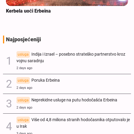
Kerbela uoči Erbeina
Najposjećeniji
Indija i Izrael – posebno strateško partnerstvo kroz
usluga
vojnu saradnju
2 days ago
Poruka Erbeina
usluga
2 days ago
Neprekidne usluge na putu hodočašća Erbeina
usluga
2 days ago
Više od 4,8 miliona stranih hodočasnika otputovalo je
usluga
u Irak
3 days ago