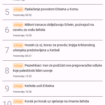
Pješačenje povodom Erbeina u Komu
usluga
Yesterday 00:02
Milioni Iranaca obilježavaju Erbein, pozivajući na
usluga
osvetu za vođu šehida
Yesterday 16:05
Husein (a.s), borac za pravdu; knjiga kršćanskog
usluga
učenjaka predstavljena u Kerbeli
Yesterday 00:21
Pezeshkian: Iran će podržati sve pregovaračke odluke
usluga
koje palestinski lideri usvoje
Yesterday 15:52
Kerbela uoči Erbeina
usluga
Yesterday 16:26
Korak po korak uz sjećanje na Imama šehida
usluga