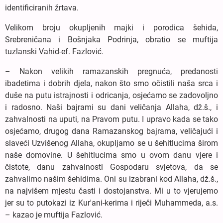
identificiranih žrtava.
Velikom broju okupljenih majki i porodica šehida,
Srebreničana i Bošnjaka Podrinja, obratio se muftija
tuzlanski Vahid-ef. Fazlović.
– Nakon velikih ramazanskih pregnuća, predanosti
ibadetima i dobrih djela, nakon što smo očistili naša srca i
duše na putu istrajnosti i odricanja, osjećamo se zadovoljno
i radosno. Naši bajrami su dani veličanja Allaha, dž.š., i
zahvalnosti na uputi, na Pravom putu. I upravo kada se tako
osjećamo, drugog dana Ramazanskog bajrama, veličajući i
slaveći Uzvišenog Allaha, okupljamo se u šehitlucima širom
naše domovine. U šehitlucima smo u ovom danu vjere i
čistote, danu zahvalnosti Gospodaru svjetova, da se
zahvalimo našim šehidima. Oni su izabrani kod Allaha, dž.š.,
na najvišem mjestu časti i dostojanstva. Mi u to vjerujemo
jer su to putokazi iz Kur'ani-kerima i riječi Muhammeda, a.s.
– kazao je muftija Fazlović.