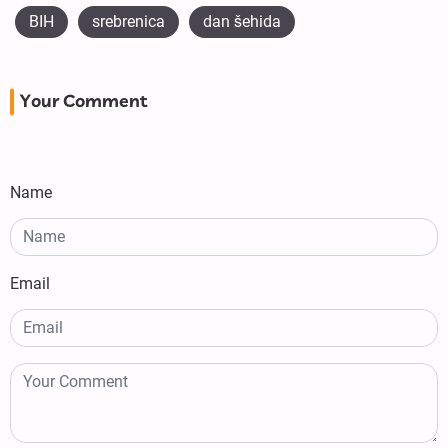
BIH
srebrenica
dan šehida
Your Comment
Name
Email