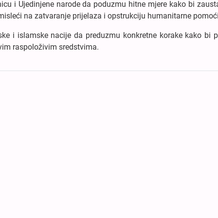
u i Ujedinjene narode da poduzmu hitne mjere kako bi zaustav
misleći na zatvaranje prijelaza i opstrukciju humanitarne pomoći
pske i islamske nacije da preduzmu konkretne korake kako bi pr
svim raspoloživim sredstvima.