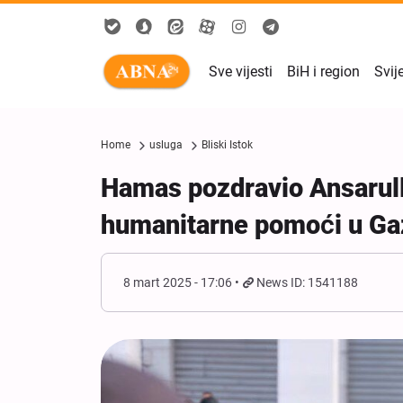
Sve vijesti
BiH i region
Svij
Home
usluga
Bliski Istok
Hamas pozdravio Ansarull
humanitarne pomoći u Ga
8 mart 2025 - 17:06
News ID: 1541188