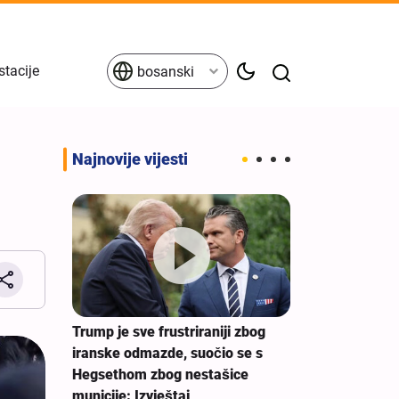
stacije
bosanski
Najnovije vijesti
Erbein - glob
jedinstva prot
porazumu
Trump je sve frustriraniji zbog
alji i
iranske odmazde, suočio se s
nje
Hegsethom zbog nestašice
municije: Izvještaj