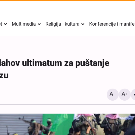
et
Multimedia
Religija i kultura
Konferencije i manife
ahov ultimatum za puštanje
zu
Izvještaj Al-Arabiye o s
između Irana i Omana; det
uslovi za ponovno otvara
Hormuškog moreuza