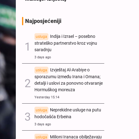
Najposjećeniji
Indija i Izrael – posebno
usluga
strateško partnerstvo kroz vojnu
saradnju
3 days ago
Izvještaj Al-Arabiye o
usluga
sporazumu između Irana i Omana;
detalji i uslovi za ponovno otvaranje
Hormuškog moreuza
Yesterday 15:14
Neprekidne usluge na putu
usluga
hodočašća Erbeina
3 days ago
Milioni Iranaca obilježavaju
usluga