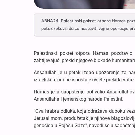
ABNA24: Palestinski pokret otpora Hamas pozdr
petak rekavši da će nastaviti vojne operacije 
Palestinski pokret otpora Hamas pozdravio 
zahtijevajući prekid njegove blokade humanita
Ansarullah je u petak izdao upozorenje za na
izraelski režim ne ispoštuje uvjete prekida vatre
Hamas je u saopštenju pohvalio Ansarullahov 
Ansarullaha i jemenskog naroda Palestini.
"Ova hrabra odluka, koja odražava duboku vez
Jerusalimom, produžetak je njihove blagoslovlj
genocida u Pojasu Gaze", navodi se u saopštenj