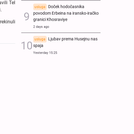
ili Tel
Doček hodočasnika
usluga
.
povodom Erbeina na iransko-iračko
granici Khosraviye
ekinuli
2 days ago
Ljubav prema Husejnu nas
usluga
spaja
Yesterday 15:25