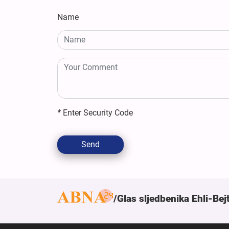
Name
*
Enter Security Code
Send
Glas sljedbenika Ehli-Bej