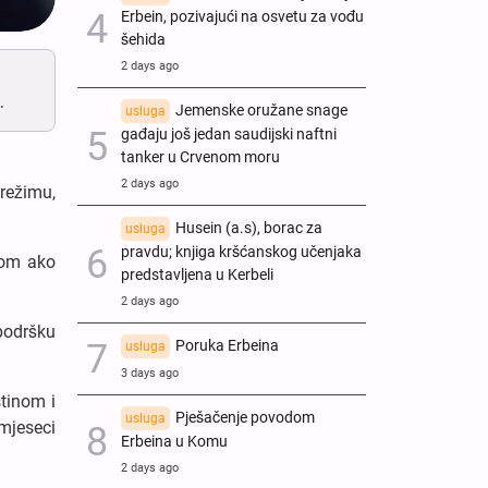
Erbein, pozivajući na osvetu za vođu
šehida
2 days ago
.
Jemenske oružane snage
usluga
gađaju još jedan saudijski naftni
tanker u Crvenom moru
2 days ago
režimu,
Husein (a.s), borac za
usluga
pravdu; knjiga kršćanskog učenjaka
lom ako
predstavljena u Kerbeli
2 days ago
podršku
Poruka Erbeina
usluga
3 days ago
tinom i
Pješačenje povodom
usluga
 mjeseci
Erbeina u Komu
2 days ago