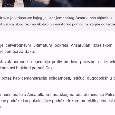
avio je ultimatum kojeg je lider jemenskog Ansarullaha objavio u
protiv izraelskog režima ukoliko humanitarna pomoć ne stigne do Gaze
je četverodnevni ultimatum pokreta Ansarullah izraelskom 
rne pomoći za Gazu.
stavak pomorskih operacija protiv brodova povezanih s Izrae
 i nastavi blokirati pomoć Gazi.
potez kao demonstraciju solidarnosti, ističući dugogodišnju 
u naše braće u Ansarullahu i bratskog naroda Jemena sa Pales
ene podrške i nepokolebljive podrške tokom proteklih petnaest
u.