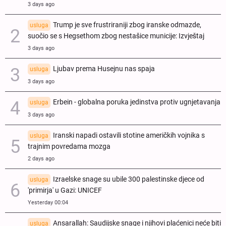
3 days ago
Trump je sve frustriraniji zbog iranske odmazde,
usluga
suočio se s Hegsethom zbog nestašice municije: Izvještaj
3 days ago
Ljubav prema Husejnu nas spaja
usluga
3 days ago
Erbein - globalna poruka jedinstva protiv ugnjetavanja
usluga
3 days ago
Iranski napadi ostavili stotine američkih vojnika s
usluga
trajnim povredama mozga
2 days ago
Izraelske snage su ubile 300 palestinske djece od
usluga
'primirja' u Gazi: UNICEF
Yesterday 00:04
Ansarallah: Saudijske snage i njihovi plaćenici neće biti
usluga