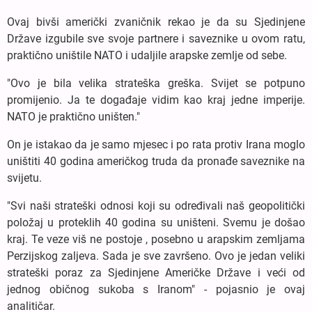
Ovaj bivši američki zvaničnik rekao je da su Sjedinjene
Države izgubile sve svoje partnere i saveznike u ovom ratu,
praktično uništile NATO i udaljile arapske zemlje od sebe.
"Ovo je bila velika strateška greška. Svijet se potpuno
promijenio. Ja te događaje vidim kao kraj jedne imperije.
NATO je praktično uništen."
On je istakao da je samo mjesec i po rata protiv Irana moglo
uništiti 40 godina američkog truda da pronađe saveznike na
svijetu.
"Svi naši strateški odnosi koji su određivali naš geopolitički
položaj u proteklih 40 godina su uništeni. Svemu je došao
kraj. Te veze viš ne postoje , posebno u arapskim zemljama
Perzijskog zaljeva. Sada je sve završeno. Ovo je jedan veliki
strateški poraz za Sjedinjene Američke Države i veći od
jednog običnog sukoba s Iranom" - pojasnio je ovaj
analitičar.