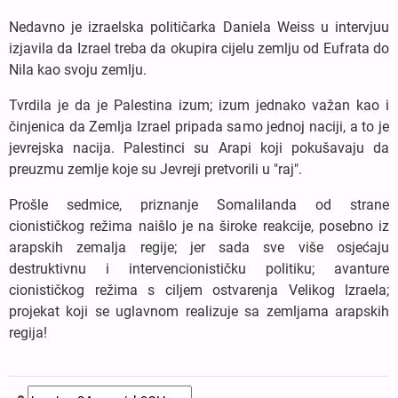
Nedavno je izraelska političarka Daniela Weiss u intervjuu
izjavila da Izrael treba da okupira cijelu zemlju od Eufrata do
Nila kao svoju zemlju.
Tvrdila je da je Palestina izum; izum jednako važan kao i
činjenica da Zemlja Izrael pripada samo jednoj naciji, a to je
jevrejska nacija. Palestinci su Arapi koji pokušavaju da
preuzmu zemlje koje su Jevreji pretvorili u "raj".
Prošle sedmice, priznanje Somalilanda od strane
cionističkog režima naišlo je na široke reakcije, posebno iz
arapskih zemalja regije; jer sada sve više osjećaju
destruktivnu i intervencionističku politiku; avanture
cionističkog režima s ciljem ostvarenja Velikog Izraela;
projekat koji se uglavnom realizuje sa zemljama arapskih
regija!