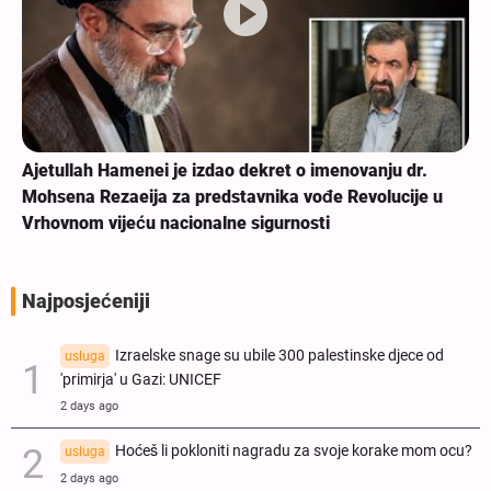
Ajetullah Hamenei je izdao dekret o imenovanju dr.
Mohsena Rezaeija za predstavnika vođe Revolucije u
Vrhovnom vijeću nacionalne sigurnosti
Najposjećeniji
Izraelske snage su ubile 300 palestinske djece od
usluga
'primirja' u Gazi: UNICEF
2 days ago
Hoćeš li pokloniti nagradu za svoje korake mom ocu?
usluga
2 days ago