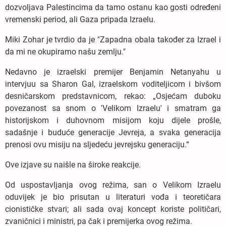
dozvoljava Palestincima da tamo ostanu kao gosti određeni
vremenski period, ali Gaza pripada Izraelu.
Miki Zohar je tvrdio da je "Zapadna obala također za Izrael i
da mi ne okupiramo našu zemlju."
Nedavno je izraelski premijer Benjamin Netanyahu u
intervjuu sa Sharon Gal, izraelskom voditeljicom i bivšom
desničarskom predstavnicom, rekao: „Osjećam duboku
povezanost sa snom o 'Velikom Izraelu' i smatram ga
historijskom i duhovnom misijom koju dijele prošle,
sadašnje i buduće generacije Jevreja, a svaka generacija
prenosi ovu misiju na sljedeću jevrejsku generaciju.“
Ove izjave su naišle na široke reakcije.
Od uspostavljanja ovog režima, san o Velikom Izraelu
oduvijek je bio prisutan u literaturi vođa i teoretičara
cionističke stvari; ali sada ovaj koncept koriste političari,
zvaničnici i ministri, pa čak i premijerka ovog režima.