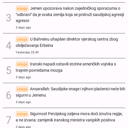
Jemen upozorava nakon zajedničkog sporazuma o
usluga
"odbrani" da je svaka zemlja koja se pridruži saudijskoj agresiji
agresor
3 days ago
U Bahreinu uhapšen direktor vjerskog centra zbog
usluga
obilježavanja Erbeina
Yesterday 23:49
Iranski napadi ostavili stotine američkih vojnika s
usluga
trajnim povredama mozga
3 days ago
Ansarallah: Saudijske snage i njihovi plaćenici neće biti
usluga
sigurni u Jemenu
3 days ago
Sigurnost Perzijskog zaljeva mora doći iznutra regije,
usluga
a ne izvana: zamjenik iranskog ministra vanjskih poslova
2 days ago