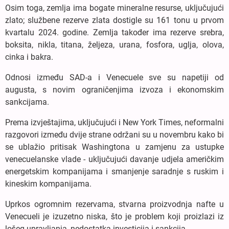
Osim toga, zemlja ima bogate mineralne resurse, uključujući
zlato; službene rezerve zlata dostigle su 161 tonu u prvom
kvartalu 2024. godine. Zemlja također ima rezerve srebra,
boksita, nikla, titana, željeza, urana, fosfora, uglja, olova,
cinka i bakra.
Odnosi između SAD-a i Venecuele sve su napetiji od
augusta, s novim ograničenjima izvoza i ekonomskim
sankcijama.
Prema izvještajima, uključujući i New York Times, neformalni
razgovori između dvije strane održani su u novembru kako bi
se ublažio pritisak Washingtona u zamjenu za ustupke
venecuelanske vlade - uključujući davanje udjela američkim
energetskim kompanijama i smanjenje saradnje s ruskim i
kineskim kompanijama.
Uprkos ogromnim rezervama, stvarna proizvodnja nafte u
Venecueli je izuzetno niska, što je problem koji proizlazi iz
lošeg upravljanja, nedostatka investicija i sankcija.