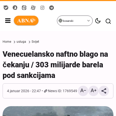
bosanski
Home
usluga
Svijet
Venecuelansko naftno blago na
čekanju / 303 milijarde barela
pod sankcijama
4 januar 2026 - 22:47
News ID: 1769549