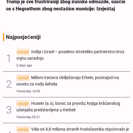
Trump je sve frustriraniji zbog iranske odmazde, suočio
se s Hegsethom zbog nestašice municije: Izvještaj
Najposjećeniji
Indija i Izrael – posebno strateško partnerstvo kroz
usluga
vojnu saradnju
2 days ago
Milioni Iranaca obilježavaju Erbein, pozivajući na
usluga
osvetu za vođu šehida
Yesterday 16:05
Husein (a.s), borac za pravdu; knjiga kršćanskog
usluga
učenjaka predstavljena u Kerbeli
Yesterday 00:21
Više od 4,8 miliona stranih hodočasnika otputovalo je
usluga