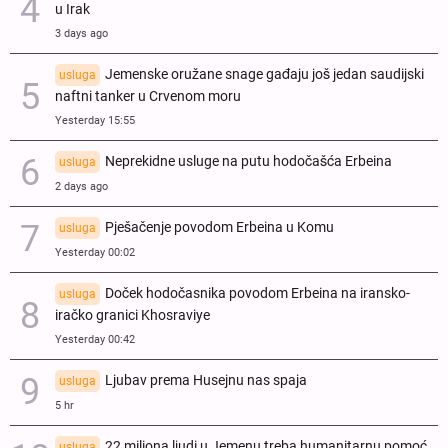
u Irak
3 days ago
Jemenske oružane snage gađaju još jedan saudijski
usluga
naftni tanker u Crvenom moru
Yesterday 15:55
Neprekidne usluge na putu hodočašća Erbeina
usluga
2 days ago
Pješačenje povodom Erbeina u Komu
usluga
Yesterday 00:02
Doček hodočasnika povodom Erbeina na iransko-
usluga
iračko granici Khosraviye
Yesterday 00:42
Ljubav prema Husejnu nas spaja
usluga
5 hr
22 miliona ljudi u Jemenu treba humanitarnu pomoć
usluga