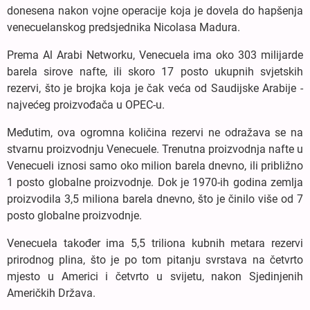
donesena nakon vojne operacije koja je dovela do hapšenja
venecuelanskog predsjednika Nicolasa Madura.
Prema Al Arabi Networku, Venecuela ima oko 303 milijarde
barela sirove nafte, ili skoro 17 posto ukupnih svjetskih
rezervi, što je brojka koja je čak veća od Saudijske Arabije -
najvećeg proizvođača u OPEC-u.
Međutim, ova ogromna količina rezervi ne odražava se na
stvarnu proizvodnju Venecuele. Trenutna proizvodnja nafte u
Venecueli iznosi samo oko milion barela dnevno, ili približno
1 posto globalne proizvodnje. Dok je 1970-ih godina zemlja
proizvodila 3,5 miliona barela dnevno, što je činilo više od 7
posto globalne proizvodnje.
Venecuela također ima 5,5 triliona kubnih metara rezervi
prirodnog plina, što je po tom pitanju svrstava na četvrto
mjesto u Americi i četvrto u svijetu, nakon Sjedinjenih
Američkih Država.