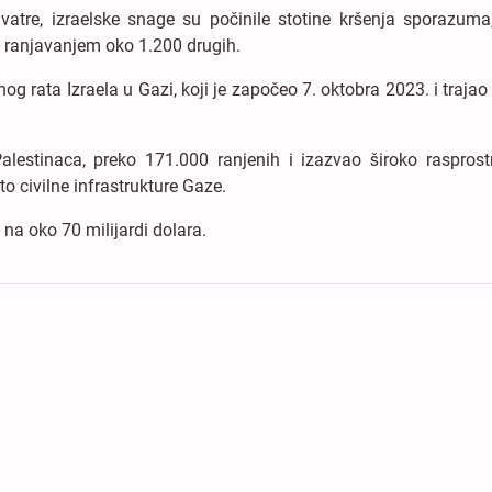
tre, izraelske snage su počinile stotine kršenja sporazuma,
i ranjavanjem oko 1.200 drugih.
g rata Izraela u Gazi, koji je započeo 7. oktobra 2023. i trajao
alestinaca, preko 171.000 ranjenih i izazvao široko rasprost
to civilne infrastrukture Gaze.
 na oko 70 milijardi dolara.