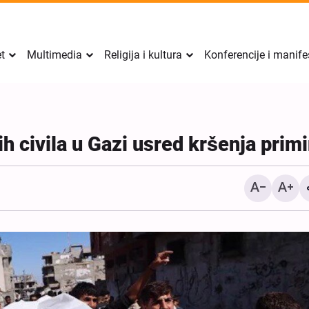
et
Multimedia
Religija i kultura
Konferencije i manife
ih civila u Gazi usred kršenja primi
Sigurnost Perzijskog zalj
mora doći iznutra regije, 
izvana: zamjenik iransko
ministra vanjskih poslova