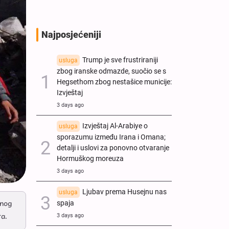
Najposjećeniji
Trump je sve frustriraniji
usluga
zbog iranske odmazde, suočio se s
Hegsethom zbog nestašice municije:
Izvještaj
3 days ago
Izvještaj Al-Arabiye o
usluga
sporazumu između Irana i Omana;
detalji i uslovi za ponovno otvaranje
Hormuškog moreuza
3 days ago
Ljubav prema Husejnu nas
usluga
spaja
enog
ra.
3 days ago