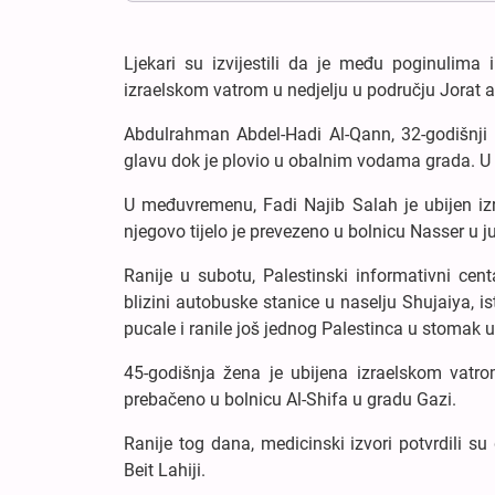
Ljekari su izvijestili da je među poginulima
izraelskom vatrom u nedjelju u području Jorat a
Abdulrahman Abdel-Hadi Al-Qann, 32-godišnji 
glavu dok je plovio u obalnim vodama grada. U in
U međuvremenu, Fadi Najib Salah je ubijen i
njegovo tijelo je prevezeno u bolnicu Nasser u
Ranije u subotu, Palestinski informativni cen
blizini autobuske stanice u naselju Shujaiya, 
pucale i ranile još jednog Palestinca u stomak 
45-godišnja žena je ubijena izraelskom vatrom
prebačeno u bolnicu Al-Shifa u gradu Gazi.
Ranije tog dana, medicinski izvori potvrdili s
Beit Lahiji.