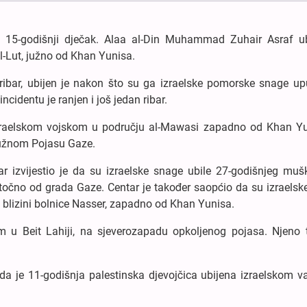
 i 15-godišnji dječak. Alaa al-Din Muhammad Zuhair Asraf ub
l-Lut, južno od Khan Yunisa.
ribar, ubijen je nakon što su ga izraelske pomorske snage up
cidentu je ranjen i još jedan ribar.
zraelskom vojskom u području al-Mawasi zapadno od Khan Yu
 južnom Pojasu Gaze.
tar izvijestio je da su izraelske snage ubile 27-godišnjeg muš
istočno od grada Gaze. Centar je također saopćio da su izraels
u blizini bolnice Nasser, zapadno od Khan Yunisa.
 u Beit Lahiji, na sjeverozapadu opkoljenog pojasa. Njeno ti
u da je 11-godišnja palestinska djevojčica ubijena izraelskom 