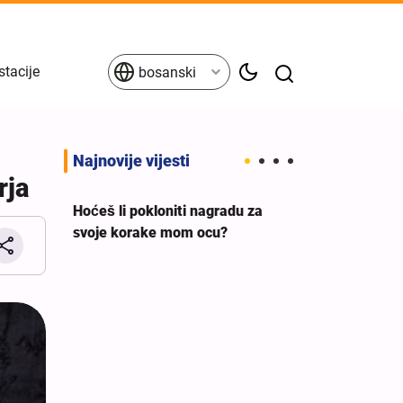
stacije
bosanski
Najnovije vijesti
rja
Hoćeš li pokloniti nagradu za
svoje korake mom ocu?
eva
Britanski sindi
a ne
premijera da 
g
podršku ileg
izraelskom rat