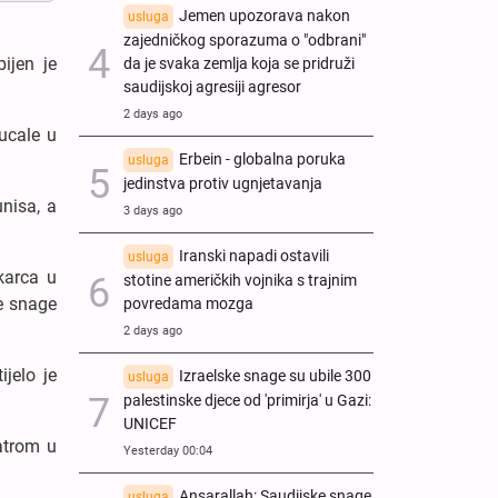
Jemen upozorava nakon
usluga
zajedničkog sporazuma o "odbrani"
ijen je
da je svaka zemlja koja se pridruži
saudijskoj agresiji agresor
2 days ago
ucale u
Erbein - globalna poruka
usluga
jedinstva protiv ugnjetavanja
nisa, a
3 days ago
Iranski napadi ostavili
usluga
karca u
stotine američkih vojnika s trajnim
ke snage
povredama mozga
2 days ago
jelo je
Izraelske snage su ubile 300
usluga
palestinske djece od 'primirja' u Gazi:
UNICEF
vatrom u
Yesterday 00:04
Ansarallah: Saudijske snage
usluga