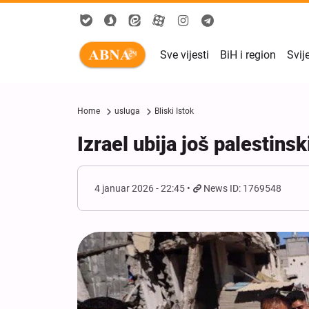
Sve vijesti
BiH i region
Svij
Home
usluga
Bliski Istok
Izrael ubija još palestinsk
4 januar 2026 - 22:45
News ID: 1769548