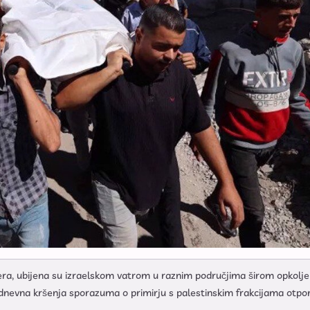
džera, ubijena su izraelskom vatrom u raznim područjima širom opkolj
dnevna kršenja sporazuma o primirju s palestinskim frakcijama otpo